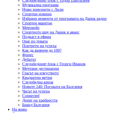
Следобедният блок с Тодор Пантилеев
Музикална програма
Нови хоризонти с Лили
Спортни новини
Избрани моменти от програмата на Дарик радио
Спортен маратон
Metropolis
Спортното шоу на Дарик в аванс
Подкаст в ефира
Още по темата
Портрети на успеха
Как да живеем до 100?
Финес
Дебатът
Следобедният блок с Георги Иванов
Мечтани дестинации
Гласът на изкуството
Квадратни метри
Следобедна криза
Новите 240: Посоката на България
Часът на успеха
Connected
Денят на храбростта
Бранд България
На живо