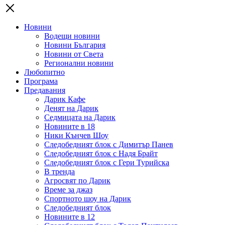
Новини
Водещи новини
Новини България
Новини от Света
Регионални новини
Любопитно
Програма
Предавания
Дарик Кафе
Денят на Дарик
Седмицата на Дарик
Новините в 18
Ники Кънчев Шоу
Следобедният блок с Димитър Панев
Следобедният блок с Надя Брайт
Следобедният блок с Гери Турийска
В тренда
Агросвят по Дарик
Време за джаз
Спортното шоу на Дарик
Следобедният блок
Новините в 12