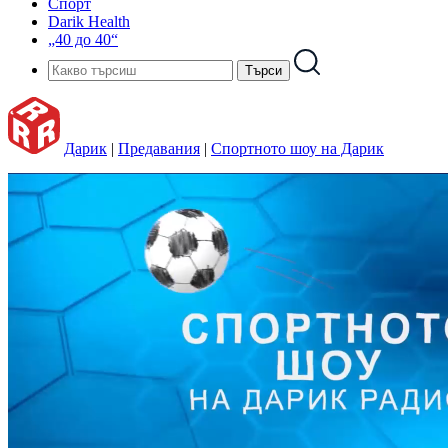
Спорт
Darik Health
„40 до 40“
Дарик
|
Предавания
|
Спортното шоу на Дарик