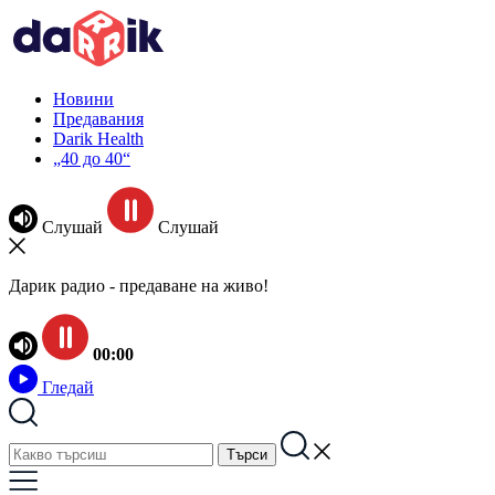
Новини
Предавания
Darik Health
„40 до 40“
Слушай
Слушай
Дарик радио - предаване на живо!
00:00
Гледай