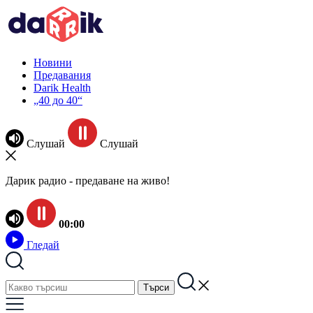
Новини
Предавания
Darik Health
„40 до 40“
Слушай
Слушай
Дарик радио - предаване на живо!
00:00
Гледай