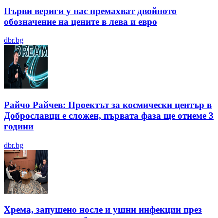
Първи вериги у нас премахват двойното
обозначение на цените в лева и евро
dbr.bg
Райчо Райчев: Проектът за космически център в
Доброславци е сложен, първата фаза ще отнеме 3
години
dbr.bg
Хрема, запушено носле и ушни инфекции през