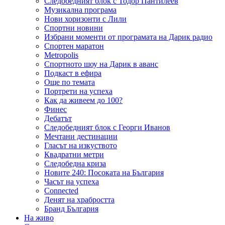
Следобедният блок с Тодор Пантилеев
Музикална програма
Нови хоризонти с Лили
Спортни новини
Избрани моменти от програмата на Дарик радио
Спортен маратон
Metropolis
Спортното шоу на Дарик в аванс
Подкаст в ефира
Още по темата
Портрети на успеха
Как да живеем до 100?
Финес
Дебатът
Следобедният блок с Георги Иванов
Мечтани дестинации
Гласът на изкуството
Квадратни метри
Следобедна криза
Новите 240: Посоката на България
Часът на успеха
Connected
Денят на храбростта
Бранд България
На живо