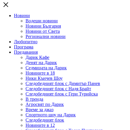
Новини
Водещи новини
Новини България
Новини от Света
Регионални новини
Любопитно
Програма
Предавания
Дарик Кафе
Денят на Дарик
Седмицата на Дарик
Новините в 18
Ники Кънчев Шоу
Следобедният блок с Димитър Панев
Следобедният блок с Надя Брайт
Следобедният блок с Гери Турийска
В тренда
Агросвят по Дарик
Време за джаз
Спортното шоу на Дарик
Следобедният блок
Новините в 12