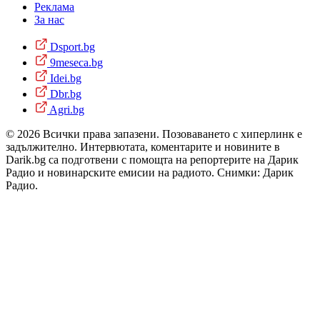
Реклама
За нас
Dsport.bg
9meseca.bg
Idei.bg
Dbr.bg
Agri.bg
© 2026 Всички права запазени. Позоваването с хиперлинк е
задължително. Интервютата, коментарите и новините в
Darik.bg са подготвени с помощта на репортерите на Дарик
Радио и новинарските емисии на радиото. Снимки: Дарик
Радио.