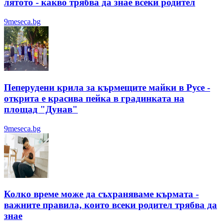
лятотo - какво трябва да знае всеки родител
9meseca.bg
Пеперудени крила за кърмещите майки в Русе -
открита е красива пейка в градинката на
площад "Дунав"
9meseca.bg
Колко време може да съхраняваме кърмата -
важните правила, които всеки родител трябва да
знае