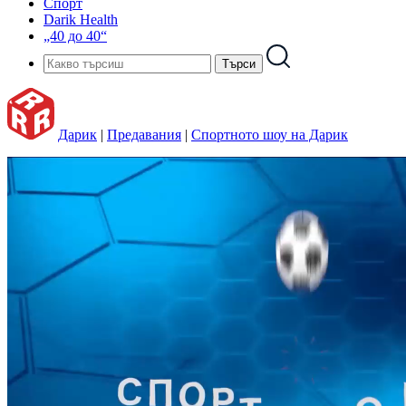
Спорт
Darik Health
„40 до 40“
Дарик
|
Предавания
|
Спортното шоу на Дарик