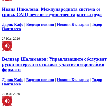
Ивана Николова: Международната система се
срива, САЩ вече не е единствен гарант за реда
Дарик Кафе
|
Водещи новини
|
Новини България
|
Тодор
Пантилеев
27 Юли 2026
Велизар Шаламанов: Управляващите обслужват
руски интереси и отказват участие в европейски
формати
Дарик Кафе
|
Водещи новини
|
Новини България
|
Тодор
Пантилеев
27 Юли 2026