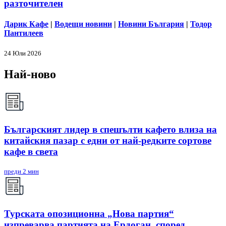
разточителен
Дарик Кафе
|
Водещи новини
|
Новини България
|
Тодор
Пантилеев
24 Юли 2026
Най-ново
Българският лидер в спешълти кафето влиза на
китайския пазар с едни от най-редките сортове
кафе в света
преди 2 мин
Турската опозиционна „Нова партия“
изпреварва партията на Ердоган, според