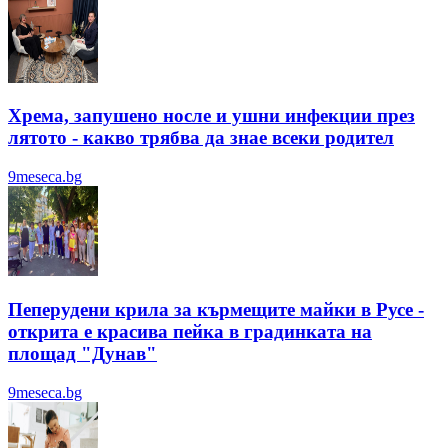
Хрема, запушено носле и ушни инфекции през
лятотo - какво трябва да знае всеки родител
9meseca.bg
Пеперудени крила за кърмещите майки в Русе -
открита е красива пейка в градинката на
площад "Дунав"
9meseca.bg