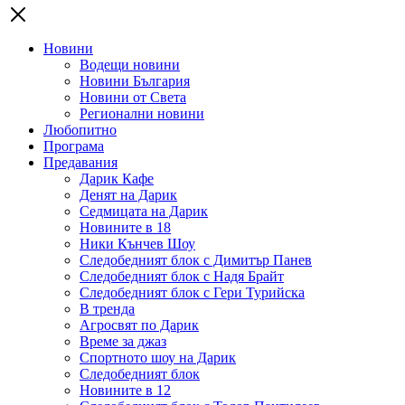
Новини
Водещи новини
Новини България
Новини от Света
Регионални новини
Любопитно
Програма
Предавания
Дарик Кафе
Денят на Дарик
Седмицата на Дарик
Новините в 18
Ники Кънчев Шоу
Следобедният блок с Димитър Панев
Следобедният блок с Надя Брайт
Следобедният блок с Гери Турийска
В тренда
Агросвят по Дарик
Време за джаз
Спортното шоу на Дарик
Следобедният блок
Новините в 12