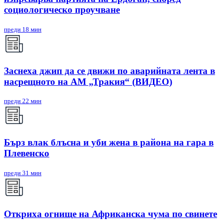
социологическо проучване
преди 18 мин
Заснеха джип да се движи по аварийната лента в
насрещното на АМ „Тракия“ (ВИДЕО)
преди 22 мин
Бърз влак блъсна и уби жена в района на гара в
Плевенско
преди 31 мин
Откриха огнище на Африканска чума по свинете