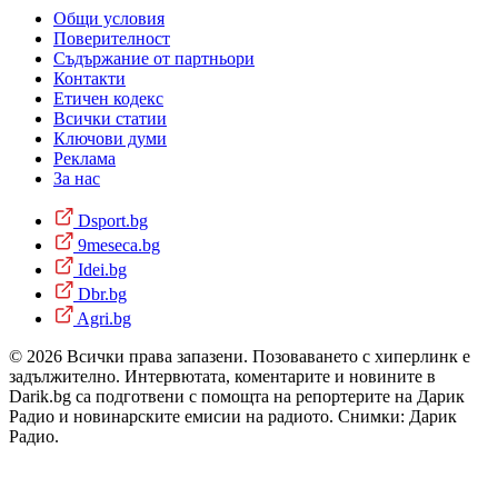
Общи условия
Поверителност
Съдържание от партньори
Контакти
Етичен кодекс
Всички статии
Ключови думи
Реклама
За нас
Dsport.bg
9meseca.bg
Idei.bg
Dbr.bg
Agri.bg
© 2026 Всички права запазени. Позоваването с хиперлинк е
задължително. Интервютата, коментарите и новините в
Darik.bg са подготвени с помощта на репортерите на Дарик
Радио и новинарските емисии на радиото. Снимки: Дарик
Радио.