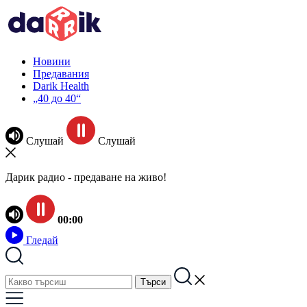
Новини
Предавания
Darik Health
„40 до 40“
Слушай
Слушай
Дарик радио - предаване на живо!
00:00
Гледай