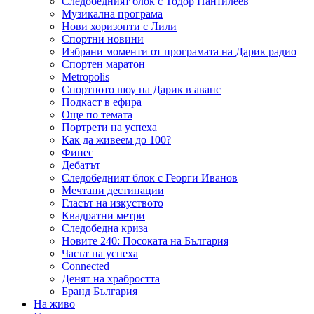
Следобедният блок с Тодор Пантилеев
Музикална програма
Нови хоризонти с Лили
Спортни новини
Избрани моменти от програмата на Дарик радио
Спортен маратон
Metropolis
Спортното шоу на Дарик в аванс
Подкаст в ефира
Още по темата
Портрети на успеха
Как да живеем до 100?
Финес
Дебатът
Следобедният блок с Георги Иванов
Мечтани дестинации
Гласът на изкуството
Квадратни метри
Следобедна криза
Новите 240: Посоката на България
Часът на успеха
Connected
Денят на храбростта
Бранд България
На живо