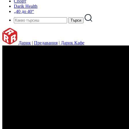
Спорт
Darik Health
„40 до 40“
Дарик
|
Предавания
|
Дарик Кафе