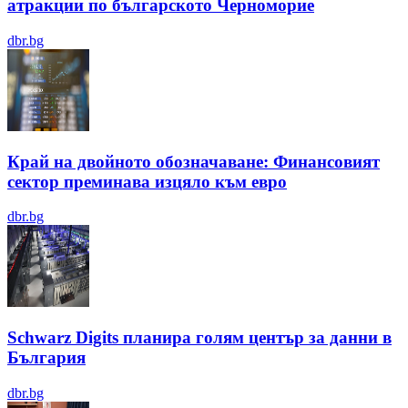
атракции по българското Черноморие
dbr.bg
Край на двойното обозначаване: Финансовият
сектор преминава изцяло към евро
dbr.bg
Schwarz Digits планира голям център за данни в
България
dbr.bg