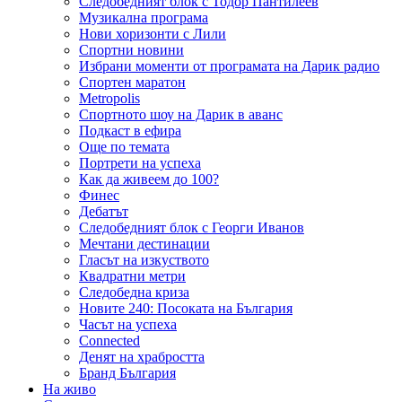
Следобедният блок с Тодор Пантилеев
Музикална програма
Нови хоризонти с Лили
Спортни новини
Избрани моменти от програмата на Дарик радио
Спортен маратон
Metropolis
Спортното шоу на Дарик в аванс
Подкаст в ефира
Още по темата
Портрети на успеха
Как да живеем до 100?
Финес
Дебатът
Следобедният блок с Георги Иванов
Мечтани дестинации
Гласът на изкуството
Квадратни метри
Следобедна криза
Новите 240: Посоката на България
Часът на успеха
Connected
Денят на храбростта
Бранд България
На живо