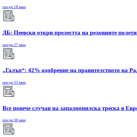
преди 18 мин
ДБ: Пеевски откри прелестта на редовните полети
преди 27 мин
„Галъп“: 42% одобрение на правителството на Ра
преди 53 мин
Все повече случаи на западнонилска треска в Евр
преди 59 мин