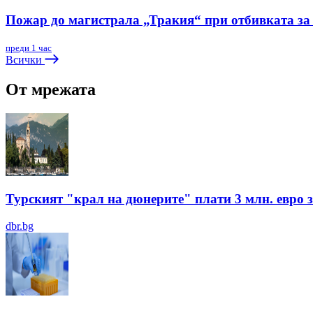
Пожар до магистрала „Тракия“ при отбивката за
преди 1 час
Всички
От мрежата
Турският "крал на дюнерите" плати 3 млн. евро з
dbr.bg