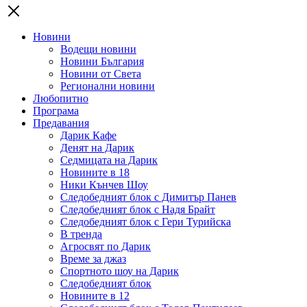
Новини
Водещи новини
Новини България
Новини от Света
Регионални новини
Любопитно
Програма
Предавания
Дарик Кафе
Денят на Дарик
Седмицата на Дарик
Новините в 18
Ники Кънчев Шоу
Следобедният блок с Димитър Панев
Следобедният блок с Надя Брайт
Следобедният блок с Гери Турийска
В тренда
Агросвят по Дарик
Време за джаз
Спортното шоу на Дарик
Следобедният блок
Новините в 12