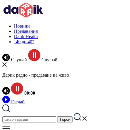
Новини
Предавания
Darik Health
„40 до 40“
Слушай
Слушай
Дарик радио - предаване на живо!
00:00
Гледай