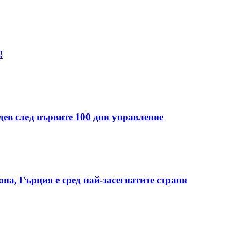
!
дев след първите 100 дни управление
опа, Гърция е сред най-засегнатите страни