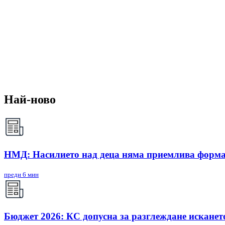
Най-ново
НМД: Насилието над деца няма приемлива форм
преди 6 мин
Бюджет 2026: КС допусна за разглеждане исканет