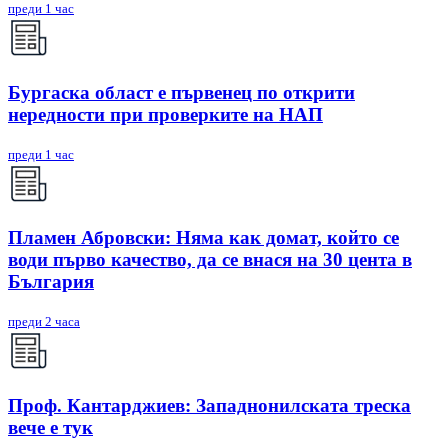
преди 1 час
Бургаска област е първенец по открити
нередности при проверките на НАП
преди 1 час
Пламен Абровски: Няма как домат, който се
води първо качество, да се внася на 30 цента в
България
преди 2 часа
Проф. Кантарджиев: Западнонилската треска
вече е тук