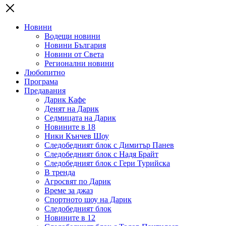
Новини
Водещи новини
Новини България
Новини от Света
Регионални новини
Любопитно
Програма
Предавания
Дарик Кафе
Денят на Дарик
Седмицата на Дарик
Новините в 18
Ники Кънчев Шоу
Следобедният блок с Димитър Панев
Следобедният блок с Надя Брайт
Следобедният блок с Гери Турийска
В тренда
Агросвят по Дарик
Време за джаз
Спортното шоу на Дарик
Следобедният блок
Новините в 12