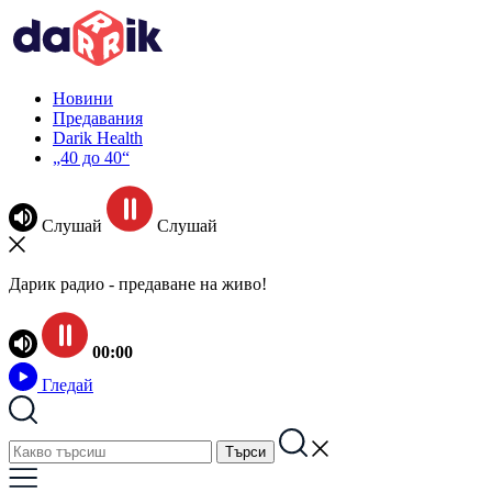
Новини
Предавания
Darik Health
„40 до 40“
Слушай
Слушай
Дарик радио - предаване на живо!
00:00
Гледай