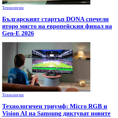
Технологии
Българският стартъп DONA спечели
второ място на европейския финал на
Gen-E 2026
Технологии
Технологичен триумф: Micro RGB и
Vision AI на Samsung диктуват новите