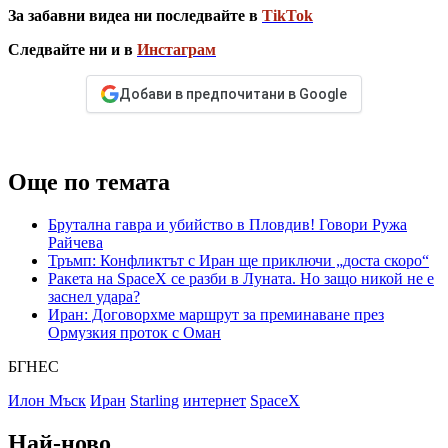
За забавни видеа ни последвайте в
TikTok
Следвайте ни и в
Инстаграм
Добави в предпочитани в Google
Още по темата
Брутална гавра и убийство в Пловдив! Говори Ружа
Райчева
Тръмп: Конфликтът с Иран ще приключи „доста скоро“
Ракета на SpaceX се разби в Луната. Но защо никой не е
заснел удара?
Иран: Договорхме маршрут за преминаване през
Ормузкия проток с Оман
БГНЕС
Илон Мъск
Иран
Starling
интернет
SpaceX
Най-ново