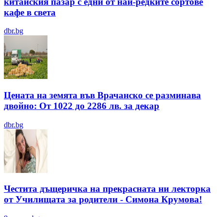
китайския пазар с едни от най-редките сортове
кафе в света
dbr.bg
Цената на земята във Врачанско се разминава
двойно: От 1022 до 2286 лв. за декар
dbr.bg
Честита дъщеричка на прекрасната ни лекторка
от Училищата за родители - Симона Крумова!