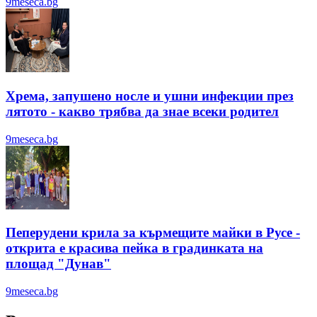
9meseca.bg
Хрема, запушено носле и ушни инфекции през
лятотo - какво трябва да знае всеки родител
9meseca.bg
Пеперудени крила за кърмещите майки в Русе -
открита е красива пейка в градинката на
площад "Дунав"
9meseca.bg