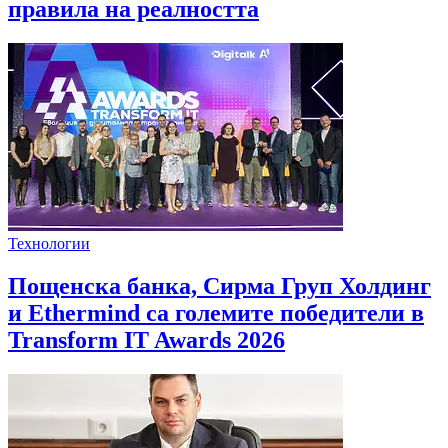
правила на реалността
Технологии
Пощенска банка, Сирма Груп Холдинг
и Ethermind са големите победители в
Transform IT Awards 2026