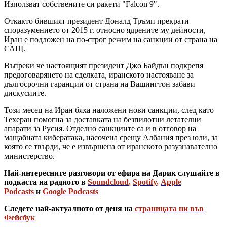
Използват собствените си ракети "Falcon 9".
Откакто бившият президент Доналд Тръмп прекрати
споразумението от 2015 г. относно ядрените му дейности,
Иран е подложен на по-строг режим на санкции от страна на
САЩ.
Въпреки че настоящият президент Джо Байдън подкрепя
предоговарянето на сделката, иранското настояване за
дългосрочни гаранции от страна на Вашингтон забави
дискусиите.
Този месец на Иран бяха наложени нови санкции, след като
Техеран помогна за доставката на безпилотни летателни
апарати за Русия. Отделно санкциите са и в отговор на
мащабната кибератака, насочена срещу Албания през юли, за
която се твърди, че е извършена от иранското разузнавателно
министерство.
Най-интересните разговори от ефира на Дарик слушайте в
подкаста на радиото в
Soundcloud
,
Spotify
,
Apple
Podcasts
и
Google Podcasts
Следете най-актуалното от деня на
страницата ни във
Фейсбук