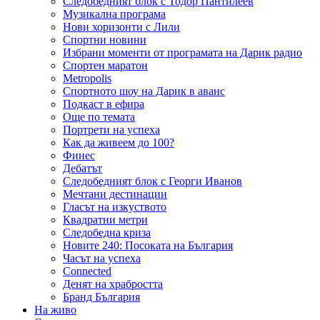
Следобедният блок с Тодор Пантилеев
Музикална програма
Нови хоризонти с Лили
Спортни новини
Избрани моменти от програмата на Дарик радио
Спортен маратон
Metropolis
Спортното шоу на Дарик в аванс
Подкаст в ефира
Още по темата
Портрети на успеха
Как да живеем до 100?
Финес
Дебатът
Следобедният блок с Георги Иванов
Мечтани дестинации
Гласът на изкуството
Квадратни метри
Следобедна криза
Новите 240: Посоката на България
Часът на успеха
Connected
Денят на храбростта
Бранд България
На живо