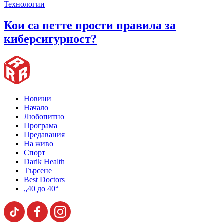
Технологии
Кои са петте прости правила за
киберсигурност?
Новини
Начало
Любопитно
Програма
Предавания
На живо
Спорт
Darik Health
Търсене
Best Doctors
„40 до 40“