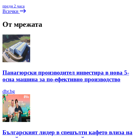
преди 2 часа
Всички
От мрежата
Панагюрски производител инвестира в нова 5-
осна машина за по-ефективно производство
dbr.bg
Българският лидер в спешълти кафето влиза на