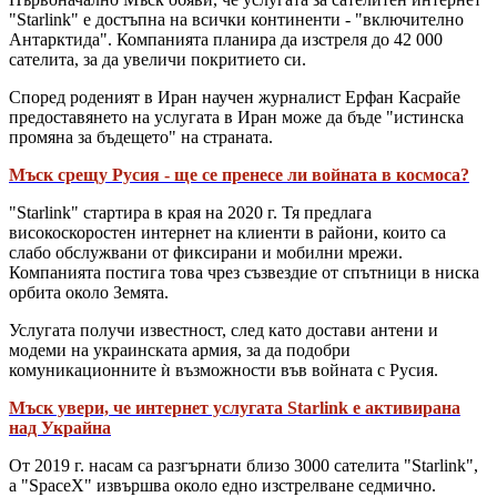
"Starlink" е достъпна на всички континенти - "включително
Антарктида". Компанията планира да изстреля до 42 000
сателита, за да увеличи покритието си.
Според роденият в Иран научен журналист Ерфан Касрайе
предоставянето на услугата в Иран може да бъде "истинска
промяна за бъдещето" на страната.
Мъск срещу Русия - ще се пренесе ли войната в космоса?
"Starlink" стартира в края на 2020 г. Тя предлага
високоскоростен интернет на клиенти в райони, които са
слабо обслужвани от фиксирани и мобилни мрежи.
Компанията постига това чрез съзвездие от спътници в ниска
орбита около Земята.
Услугата получи известност, след като достави антени и
модеми на украинската армия, за да подобри
комуникационните ѝ възможности във войната с Русия.
Мъск увери, че интернет услугата Starlink е активирана
над Украйна
От 2019 г. насам са разгърнати близо 3000 сателита "Starlink",
а "SpaceX" извършва около едно изстрелване седмично.