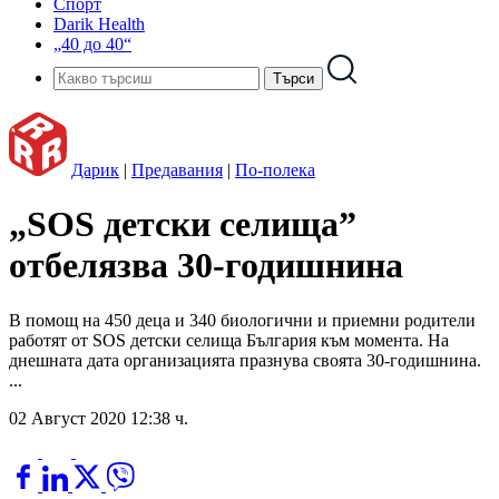
Спорт
Darik Health
„40 до 40“
Дарик
|
Предавания
|
По-полека
„SOS детски селища”
отбелязва 30-годишнина
В помощ на 450 деца и 340 биологични и приемни родители
работят от SOS детски селища България към момента. На
днешната дата организацията празнува своята 30-годишнина.
...
02 Август 2020 12:38 ч.