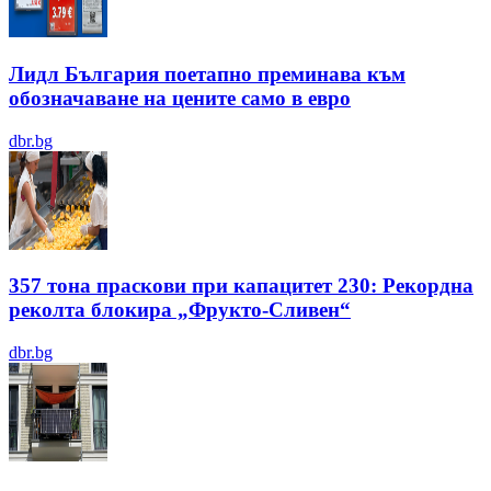
Лидл България поетапно преминава към
обозначаване на цените само в евро
dbr.bg
357 тона праскови при капацитет 230: Рекордна
реколта блокира „Фрукто-Сливен“
dbr.bg