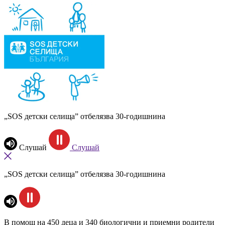
„SOS детски селища” отбелязва 30-годишнина
Слушай
Слушай
„SOS детски селища” отбелязва 30-годишнина
В помощ на
450 деца
и 340 биологични и приемни родители