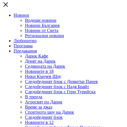
Новини
Водещи новини
Новини България
Новини от Света
Регионални новини
Любопитно
Програма
Предавания
Дарик Кафе
Денят на Дарик
Седмицата на Дарик
Новините в 18
Ники Кънчев Шоу
Следобедният блок с Димитър Панев
Следобедният блок с Надя Брайт
Следобедният блок с Гери Турийска
В тренда
Агросвят по Дарик
Време за джаз
Спортното шоу на Дарик
Следобедният блок
Новините в 12