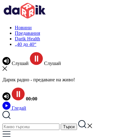
Новини
Предавания
Darik Health
„40 до 40“
Слушай
Слушай
Дарик радио - предаване на живо!
00:00
Гледай