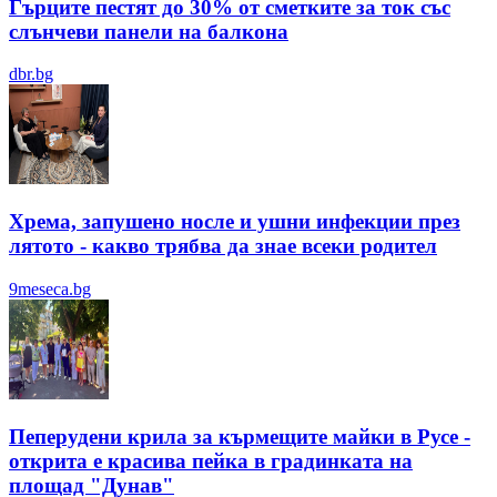
Гърците пестят до 30% от сметките за ток със
слънчеви панели на балкона
dbr.bg
Хрема, запушено носле и ушни инфекции през
лятотo - какво трябва да знае всеки родител
9meseca.bg
Пеперудени крила за кърмещите майки в Русе -
открита е красива пейка в градинката на
площад "Дунав"