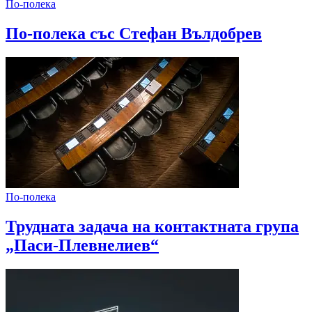
По-полека
По-полека със Стефан Вълдобрев
По-полека
Трудната задача на контактната група
„Паси-Плевнелиев“