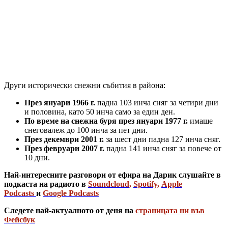
Други исторически снежни събития в района:
През януари 1966 г.
падна 103 инча сняг за четири дни
и половина, като 50 инча само за един ден.
По време на снежна буря през януари 1977 г.
имаше
снеговалеж до 100 инча за пет дни.
През декември 2001 г.
за шест дни падна 127 инча сняг.
През февруари 2007 г.
падна 141 инча сняг за повече от
10 дни.
Най-интересните разговори от ефира на Дарик слушайте в
подкаста на радиото в
Soundcloud
,
Spotify
,
Apple
Podcasts
и
Google Podcasts
Следете най-актуалното от деня на
страницата ни във
Фейсбук