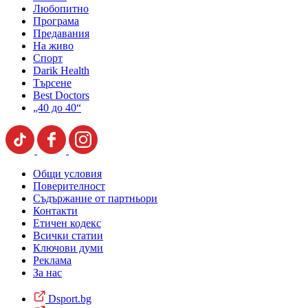
Любопитно
Програма
Предавания
На живо
Спорт
Darik Health
Търсене
Best Doctors
„40 до 40“
Общи условия
Поверителност
Съдържание от партньори
Контакти
Етичен кодекс
Всички статии
Ключови думи
Реклама
За нас
Dsport.bg