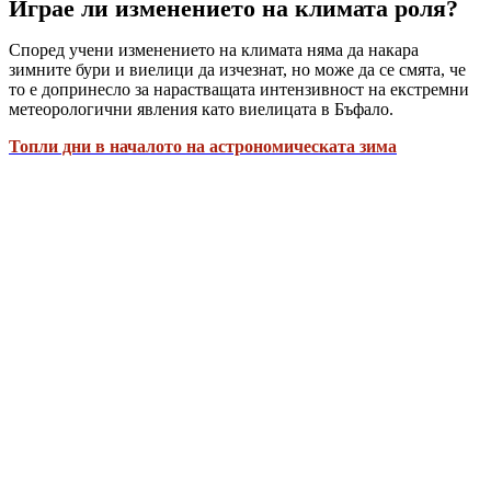
Играе ли изменението на климата роля?
Според учени изменението на климата няма да накара
зимните бури и виелици да изчезнат, но може да се смята, че
то е допринесло за нарастващата интензивност на екстремни
метеорологични явления като виелицата в Бъфало.
Топли дни в началото на астрономическата зима