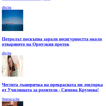
dbr.bg
Петролът поскъпва заради несигурността около
отварянето на Ормузкия проток
dbr.bg
Честита дъщеричка на прекрасната ни лекторка
от Училищата за родители - Симона Крумова!
9meseca.bg