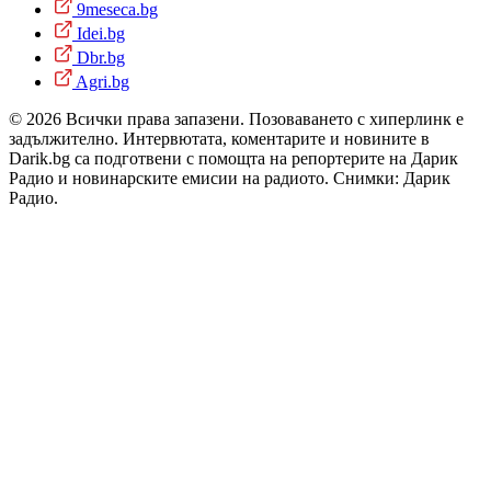
9meseca.bg
Idei.bg
Dbr.bg
Agri.bg
© 2026 Всички права запазени. Позоваването с хиперлинк е
задължително. Интервютата, коментарите и новините в
Darik.bg са подготвени с помощта на репортерите на Дарик
Радио и новинарските емисии на радиото. Снимки: Дарик
Радио.