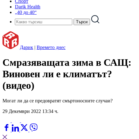
Спорт
Darik Health
„40 до 40“
Дарик
|
Времето днес
Смразяващата зима в САЩ:
Виновен ли е климатът?
(видео)
Могат ли да се предовратят смъртоносните случаи?
29 Декември 2022 13:34 ч.