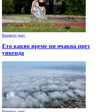
Времето днес
Ето какво време ни очаква през
уикенда
Времето днес