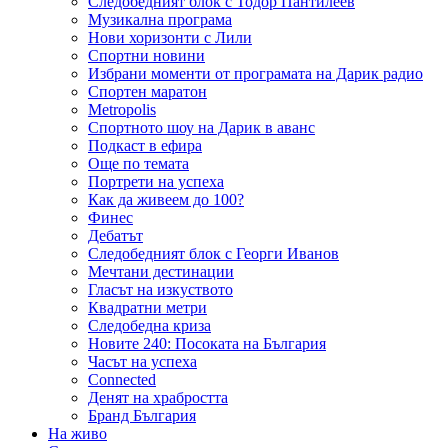
Следобедният блок с Тодор Пантилеев
Музикална програма
Нови хоризонти с Лили
Спортни новини
Избрани моменти от програмата на Дарик радио
Спортен маратон
Metropolis
Спортното шоу на Дарик в аванс
Подкаст в ефира
Още по темата
Портрети на успеха
Как да живеем до 100?
Финес
Дебатът
Следобедният блок с Георги Иванов
Мечтани дестинации
Гласът на изкуството
Квадратни метри
Следобедна криза
Новите 240: Посоката на България
Часът на успеха
Connected
Денят на храбростта
Бранд България
На живо