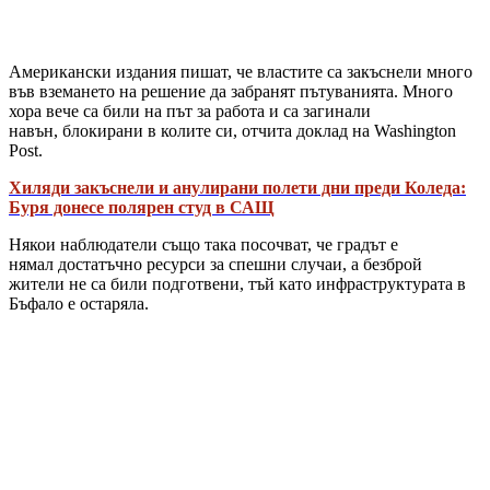
Американски издания пишат, че властите са закъснели много
във вземането на решение да забранят пътуванията. Много
хора вече са били на път за работа и са загинали
навън, блокирани в колите си, отчита доклад на Washington
Post.
Хиляди закъснели и анулирани полети дни преди Коледа:
Буря донесе полярен студ в САЩ
Някои наблюдатели също така посочват, че градът е
нямал достатъчно ресурси за спешни случаи, а безброй
жители не са били подготвени, тъй като инфраструктурата в
Бъфало е остаряла.