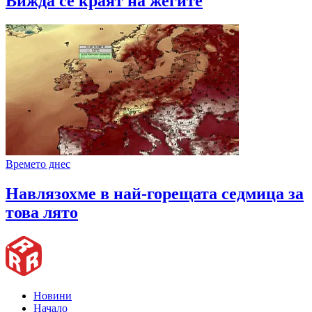
Вижда се краят на жегите
Времето днес
Навлязохме в най-горещата седмица за
това лято
Новини
Начало