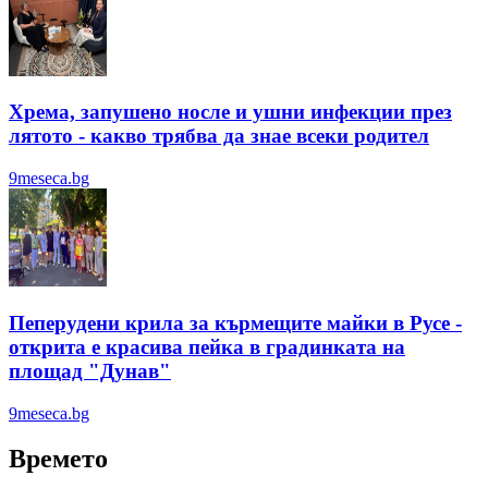
Хрема, запушено носле и ушни инфекции през
лятотo - какво трябва да знае всеки родител
9meseca.bg
Пеперудени крила за кърмещите майки в Русе -
открита е красива пейка в градинката на
площад "Дунав"
9meseca.bg
Времето