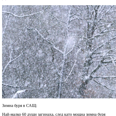
Зимна буря в САЩ:
Най-малко 60 души загинаха, след като мощна зимна буря