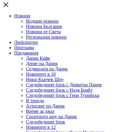
Новини
Водещи новини
Новини България
Новини от Света
Регионални новини
Любопитно
Програма
Предавания
Дарик Кафе
Денят на Дарик
Седмицата на Дарик
Новините в 18
Ники Кънчев Шоу
Следобедният блок с Димитър Панев
Следобедният блок с Надя Брайт
Следобедният блок с Гери Турийска
В тренда
Агросвят по Дарик
Време за джаз
Спортното шоу на Дарик
Следобедният блок
Новините в 12