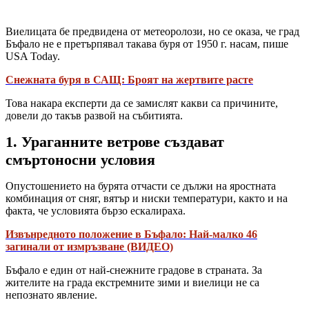
Виелицата бе предвидена от метеоролози, но се оказа, че град
Бъфало не е претърпявал такава буря от 1950 г. насам, пише
USA Today.
Снежната буря в САЩ: Броят на жертвите расте
Това накара експерти да се замислят какви са причините,
довели до такъв развой на събитията.
1. Ураганните ветрове създават
смъртоносни условия
Опустошението на бурята отчасти се дължи на яростната
комбинация от сняг, вятър и ниски температури, както и на
факта, че условията бързо ескалираха.
Извънредното положение в Бъфало: Най-малко 46
загинали от измръзване (ВИДЕО)
Бъфало е един от най-снежните градове в страната. За
жителите на града екстремните зими и виелици не са
непознато явление.