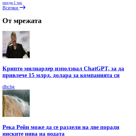
преди 1 час
Всички
От мрежата
Kрипто милиардер използвал ChatGPT, за да
привлече 15 млрд. долара за компанията си
dbr.bg
Река Рейн може да се раздели на две поради
ниските нива на водата