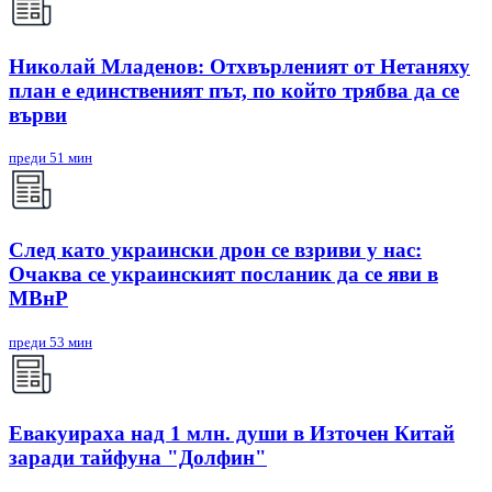
Николай Младенов: Отхвърленият от Нетаняху
план е единственият път, по който трябва да се
върви
преди 51 мин
След като украински дрон се взриви у нас:
Очаква се украинският посланик да се яви в
МВнР
преди 53 мин
Евакуираха над 1 млн. души в Източен Китай
заради тайфуна "Долфин"