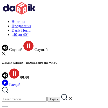
Новини
Предавания
Darik Health
„40 до 40“
Слушай
Слушай
Дарик радио - предаване на живо!
00:00
Гледай