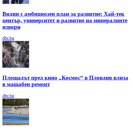
Видин с амбициозен план за развитие: Хай-тек
център, университет и развитие на минералните
извори
dbr.bg
Площадът пред кино „Космос“ в Пловдив влиза
в мащабен ремонт
dbr.bg