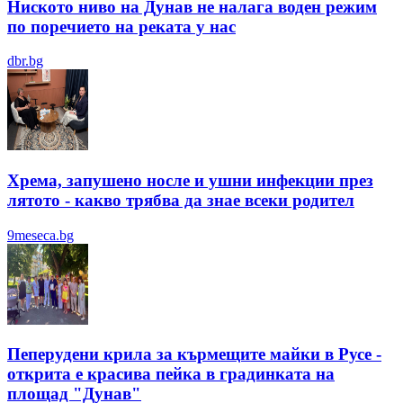
Ниското ниво на Дунав не налага воден режим
по поречието на реката у нас
dbr.bg
Хрема, запушено носле и ушни инфекции през
лятотo - какво трябва да знае всеки родител
9meseca.bg
Пеперудени крила за кърмещите майки в Русе -
открита е красива пейка в градинката на
площад "Дунав"