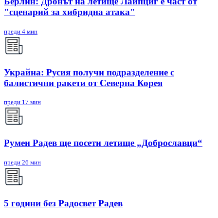
Берлин: Дронът на летище Лайпциг е част от
"сценарий за хибридна атака"
преди 4 мин
Украйна: Русия получи подразделение с
балистични ракети от Северна Корея
преди 17 мин
Румен Радев ще посети летище „Доброславци“
преди 26 мин
5 години без Радосвет Радев