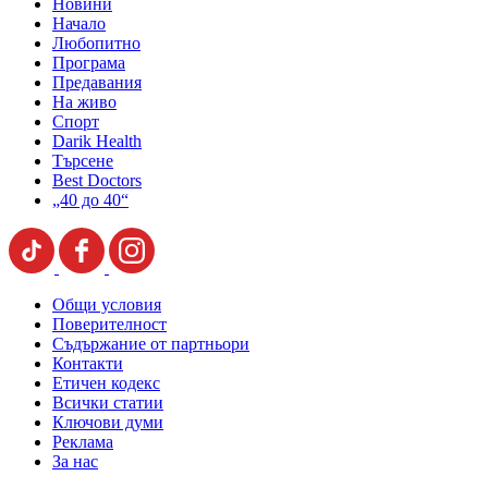
Новини
Начало
Любопитно
Програма
Предавания
На живо
Спорт
Darik Health
Търсене
Best Doctors
„40 до 40“
Общи условия
Поверителност
Съдържание от партньори
Контакти
Етичен кодекс
Всички статии
Ключови думи
Реклама
За нас