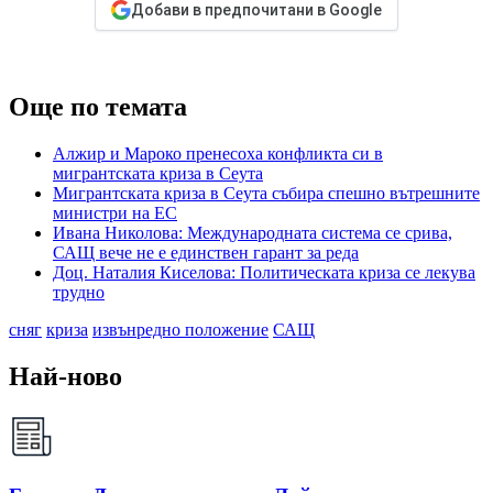
Добави в предпочитани в Google
Още по темата
Алжир и Мароко пренесоха конфликта си в
мигрантската криза в Сеута
Мигрантската криза в Сеута събира спешно вътрешните
министри на ЕС
Ивана Николова: Международната система се срива,
САЩ вече не е единствен гарант за реда
Доц. Наталия Киселова: Политическата криза се лекува
трудно
сняг
криза
извънредно положение
САЩ
Най-ново