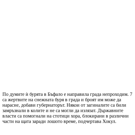
По думите ѝ бурята в Бъфало е направила града непроходим. 7
са жертвите на снежната буря в града и броят им може да
нарасне, добави губернаторът. Някои от загиналите са били
замръзнали в колите и не са могли да излязат. Държавните
власти са помогнали на стотици хора, блокирани в различни
части на щата заради лошото време, подчертава Хокул.