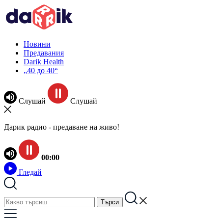
Новини
Предавания
Darik Health
„40 до 40“
Слушай
Слушай
Дарик радио - предаване на живо!
00:00
Гледай