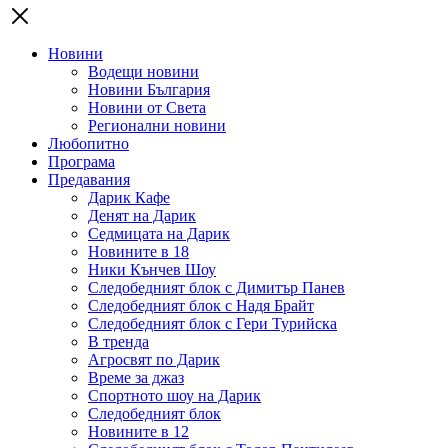
Новини
Водещи новини
Новини България
Новини от Света
Регионални новини
Любопитно
Програма
Предавания
Дарик Кафе
Денят на Дарик
Седмицата на Дарик
Новините в 18
Ники Кънчев Шоу
Следобедният блок с Димитър Панев
Следобедният блок с Надя Брайт
Следобедният блок с Гери Турийска
В тренда
Агросвят по Дарик
Време за джаз
Спортното шоу на Дарик
Следобедният блок
Новините в 12