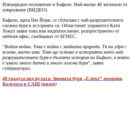
Извънредно положение в Бъфало. Най-малко 46 загинали от
измръзване (ВИДЕО)
Бъфало, щата Ню Йорк, се сблъсква с най-разрушителната
снежна буря в историята си. Областният управител Кати
Хокул заяви това във видеопослание, разпространено от
нейния офис, съибщават от БГНЕС.
"
Водим война. Това е война с майката природа. Тя ни удря с
всичко, което има. Това ще остане в историята като най-
разрушителната буря в дългата история на Бъфало, в която
е имало много битки и много големи бури
", заяви
губернаторът.
48 градуса под нулата: Зимната буря „Елиът” помрачи
Коледата в САЩ (видео)