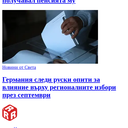
получавал пенсията му
Новини от Света
Германия следи руски опити за
влияние върху регионалните избори
през септември