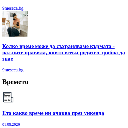
9meseca.bg
Колко време може да съхраняваме кърмата -
важните правила, които всеки родител трябва да
знае
9meseca.bg
Времето
Ето какво време ни очаква през уикенда
01.08.2026