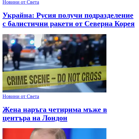
Новини от Света
Украйна: Русия получи подразделение
с балистични ракети от Северна Корея
Новини от Света
Жена наръга четирима мъже в
центъра на Лондон