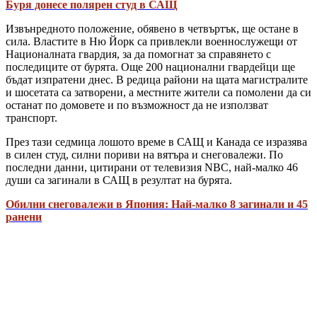
Буря донесе полярен студ в САЩ
Извънредното положение, обявено в четвъртък, ще остане в
сила. Властите в Ню Йорк са привлекли военнослужещи от
Националната гвардия, за да помогнат за справянето с
последиците от бурята. Още 200 национални гвардейци ще
бъдат изпратени днес. В редица райони на щата магистралите
и шосетата са затворени, а местните жители са помолени да си
останат по домовете и по възможност да не използват
транспорт.
През тази седмица лошото време в САЩ и Канада се изразява
в силен студ, силни пориви на вятъра и снеговалежи. По
последни данни, цитирани от телевизия NBC, най-малко 46
души са загинали в САЩ в резултат на бурята.
Обилни снеговалежи в Япония: Най-малко 8 загинали и 45
ранени