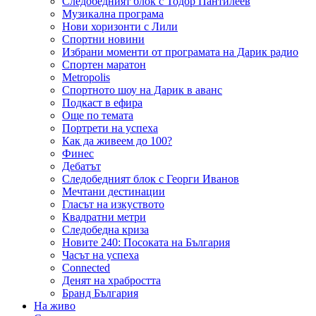
Следобедният блок с Тодор Пантилеев
Музикална програма
Нови хоризонти с Лили
Спортни новини
Избрани моменти от програмата на Дарик радио
Спортен маратон
Metropolis
Спортното шоу на Дарик в аванс
Подкаст в ефира
Още по темата
Портрети на успеха
Как да живеем до 100?
Финес
Дебатът
Следобедният блок с Георги Иванов
Мечтани дестинации
Гласът на изкуството
Квадратни метри
Следобедна криза
Новите 240: Посоката на България
Часът на успеха
Connected
Денят на храбростта
Бранд България
На живо