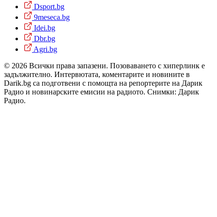
Dsport.bg
9meseca.bg
Idei.bg
Dbr.bg
Agri.bg
© 2026 Всички права запазени. Позоваването с хиперлинк е
задължително. Интервютата, коментарите и новините в
Darik.bg са подготвени с помощта на репортерите на Дарик
Радио и новинарските емисии на радиото. Снимки: Дарик
Радио.