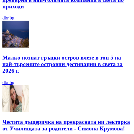
приходи
dbr.bg
Малко познат гръцки остров влезе в топ 5 на
най-търсените островни дестинации в света за
2026 г.
dbr.bg
Честита дъщеричка на прекрасната ни лекторка
от Училищата за родители - Симона Крумова!