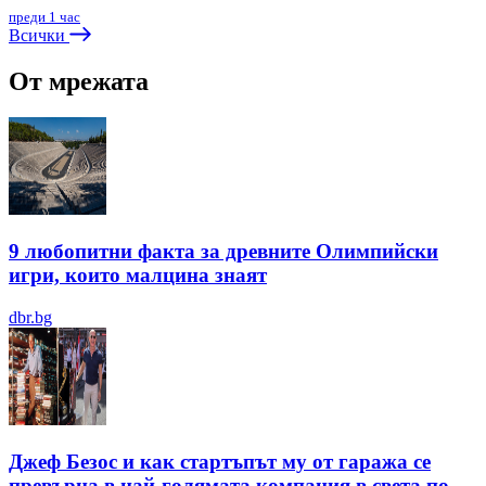
преди 1 час
Всички
От мрежата
9 любопитни факта за древните Олимпийски
игри, които малцина знаят
dbr.bg
Джеф Безос и как стартъпът му от гаража се
превърна в най-голямата компания в света по