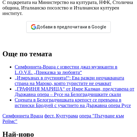
С подкрепата на Министерство на културата, НФК, Столична
община, Италианско посолство и Италиански културен
институт.
Добави в предпочитани в Google
Още по темата
Симфониета-Враца с известни джаз музиканти в
L.O.V.E. „Приказка за любовта“
„Измръзнах в пустинята!“: Ева разкри неочакваната
страна на Мароко, която туристите не очакват
„ГРАФИНЯ МАРИЦА“ от Имре Калман, представена от
Държавна опера – Русе на Белоградчишките скали
Сцената в Белоградчишката крепост се превърна в
истински Бродуей с участието на Държавна опера Русе
Симфониета Враца
фест. Културама
опера "Пътуване към
Реймс"
Най-ново