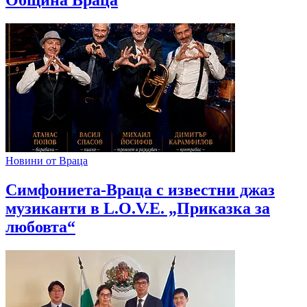
Новини от Враца
Симфониета-Враца с известни джаз
музиканти в L.O.V.E. „Приказка за
любовта“