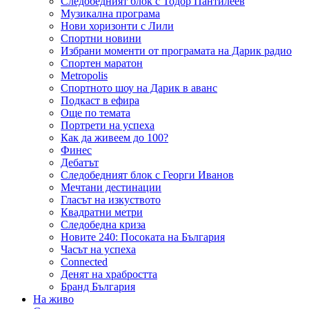
Следобедният блок с Тодор Пантилеев
Музикална програма
Нови хоризонти с Лили
Спортни новини
Избрани моменти от програмата на Дарик радио
Спортен маратон
Metropolis
Спортното шоу на Дарик в аванс
Подкаст в ефира
Още по темата
Портрети на успеха
Как да живеем до 100?
Финес
Дебатът
Следобедният блок с Георги Иванов
Мечтани дестинации
Гласът на изкуството
Квадратни метри
Следобедна криза
Новите 240: Посоката на България
Часът на успеха
Connected
Денят на храбростта
Бранд България
На живо