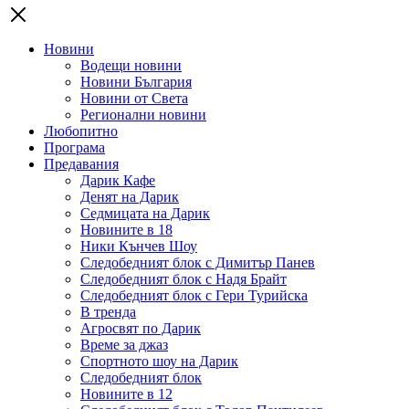
Новини
Водещи новини
Новини България
Новини от Света
Регионални новини
Любопитно
Програма
Предавания
Дарик Кафе
Денят на Дарик
Седмицата на Дарик
Новините в 18
Ники Кънчев Шоу
Следобедният блок с Димитър Панев
Следобедният блок с Надя Брайт
Следобедният блок с Гери Турийска
В тренда
Агросвят по Дарик
Време за джаз
Спортното шоу на Дарик
Следобедният блок
Новините в 12