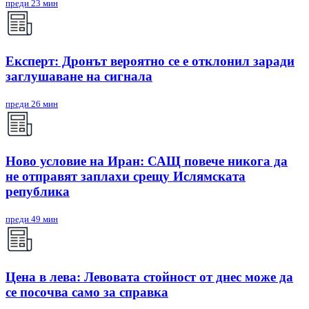
преди 23 мин
Експерт: Дронът вероятно се е отклонил заради
заглушаване на сигнала
преди 26 мин
Ново условие на Иран: САЩ повече никога да
не отправят заплахи срещу Ислямската
република
преди 49 мин
Цена в лева: Левовата стойност от днес може да
се посочва само за справка