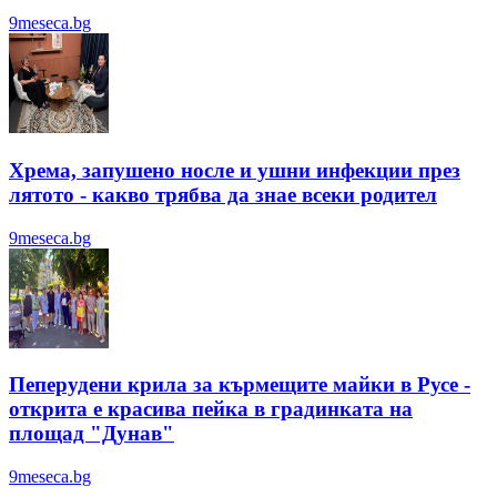
9meseca.bg
Хрема, запушено носле и ушни инфекции през
лятотo - какво трябва да знае всеки родител
9meseca.bg
Пеперудени крила за кърмещите майки в Русе -
открита е красива пейка в градинката на
площад "Дунав"
9meseca.bg