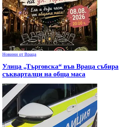
Новини от Враца
Улица „Търговска“ във Враца събира
съкварталци на обща маса