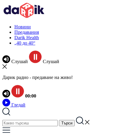
Новини
Предавания
Darik Health
„40 до 40“
Слушай
Слушай
Дарик радио - предаване на живо!
00:00
Гледай