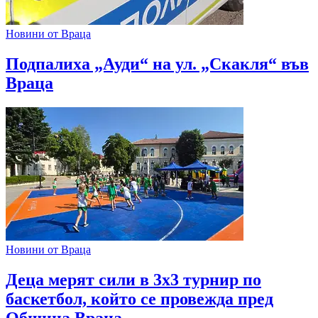
Новини от Враца
Подпалиха „Ауди“ на ул. „Скакля“ във
Враца
Новини от Враца
Деца мерят сили в 3х3 турнир по
баскетбол, който се провежда пред
Община Враца