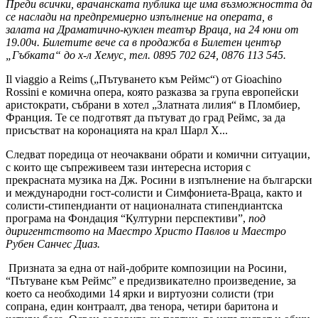
Преди всички, врачанската публика ще има възможността да
се наслади на предпремиерно изпълнение на операта, в
залата на Драматично-куклен театър Враца, на 24 юни от
19.00ч. Билетите вече са в продажба в Билетен център
„Гъбката“ до х-л Хемус, тел. 0895 702 624, 0876 113 545.
Il viaggio a Reims („Пътуването към Реймс“) от Gioachino
Rossini е комична опера, която разказва за група европейски
аристократи, събрани в хотел „Златната лилия“ в Пломбиер,
Франция. Те се подготвят да пътуват до град Реймс, за да
присъстват на коронацията на крал Шарл X...
Следват поредица от неочаквани обрати и комични ситуации,
с които ще съпреживеем тази интересна история с
прекрасната музика на Дж. Росини в изпълнение на български
и международни гост-солисти и Симфониета-Враца, както и
солисти-стипендианти от националната стипендиантска
програма на Фондация “Културни перспективи”,
под
диригентството на Маестро Христо Павлов и Маестро
Рубен Санчес Диаз.
Призната за една от най-добрите композиции на Росини,
“Пътуване към Реймс” е предизвикателно произведение, за
което са необходими 14 ярки и виртуозни солисти (три
сопрана, един контраалт, два тенора, четири баритона и