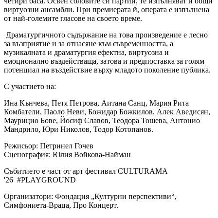
четири баса. Освен соловите си партии, те изпълняват и общи
виртуозни ансамбли. При премиерата й, операта е изпълнена
от най-големите гласове на своето време.
Драматургичното съдържание на това произведение е лесно
за възприятие и за отнасяне към съвременността, а
музикалната и драматургия ефектна, виртуозна и
емоционално въздействаща, затова и предпоставка за голям
потенциал на въздействие върху младото поколение публика.
С участието на:
Ина Кънчева, Петя Петрова, Аитана Санц, Мария Рита
Комбатели, Паоло Неви, Божидар Божкилов, Алек Аведисян,
Маурицио Бове, Йосиф Славов, Теодора Тошева, Антонио
Мандрило, Юри Николов, Тодор Котопанов.
Режисьор: Петринел Гочев
Сценография: Юлия Войкова-Найман
Събитието е част от арт фестивал CULTURAMA
'26 #PLAYGROUND
Организатори: Фондация „Културни перспективи“,
Симфониета-Враца, Про Концерт.