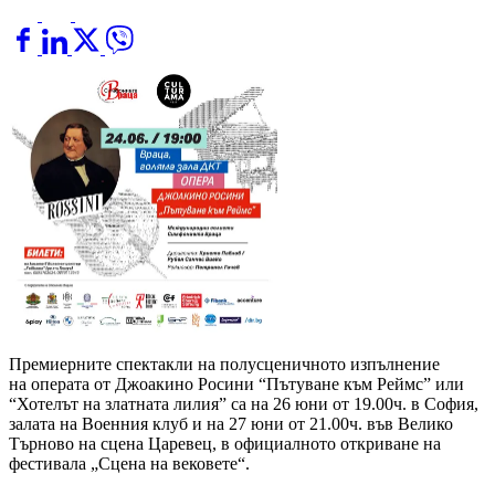
Премиерните спектакли на полусценичното изпълнение
на операта от Джоакино Росини “Пътуване към Реймс” или
“Хотелът на златната лилия” са на 26 юни от 19.00ч. в София,
залата на Военния клуб и на 27 юни от 21.00ч. във Велико
Търново на сцена Царевец, в официалното откриване на
фестивала „Сцена на вековете“.