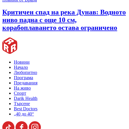
Критичен спад на река Дунав: Водното
ниво падна с още 10 см,
корабоплаването остава ограничено
Новини
Начало
Любопитно
Програма
Предавания
На живо
Спорт
Darik Health
Търсене
Best Doctors
„40 до 40“