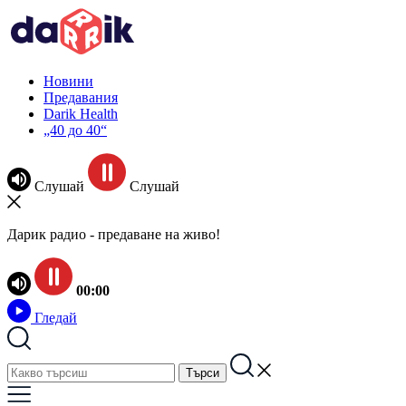
Новини
Предавания
Darik Health
„40 до 40“
Слушай
Слушай
Дарик радио - предаване на живо!
00:00
Гледай