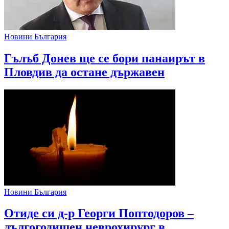
Новини България
Гълъб Донев ще се бори панаирът в
Пловдив да остане държавен
Новини България
Отиде си д-р Георги Поптодоров –
дългогодишен неврохирург в