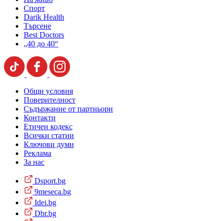
Спорт
Darik Health
Търсене
Best Doctors
„40 до 40“
Общи условия
Поверителност
Съдържание от партньори
Контакти
Етичен кодекс
Всички статии
Ключови думи
Реклама
За нас
Dsport.bg
9meseca.bg
Idei.bg
Dbr.bg