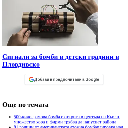
Сигнали за бомби в детски градини в
Пловдивско
Добави в предпочитани в Google
Още по темата
500-килограмова бомба е открита в центъра на Кьолн,
множество хора и фирми трябва да напуснат района
81 години от американската атомна бомбардировка над