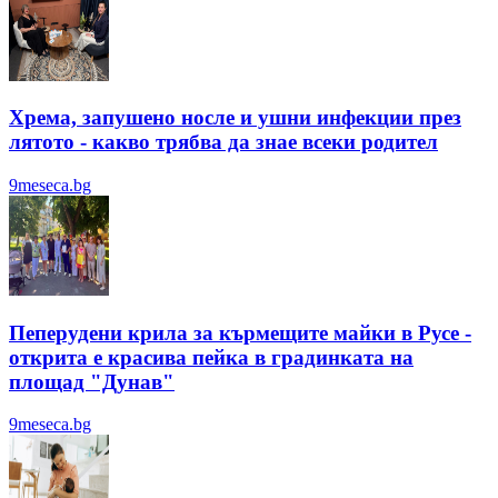
Хрема, запушено носле и ушни инфекции през
лятотo - какво трябва да знае всеки родител
9meseca.bg
Пеперудени крила за кърмещите майки в Русе -
открита е красива пейка в градинката на
площад "Дунав"
9meseca.bg