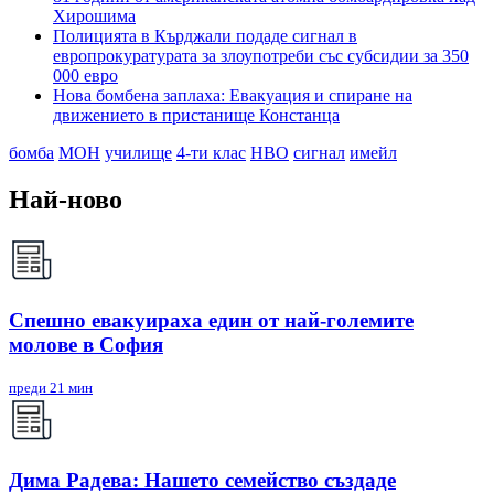
Хирошима
Полицията в Кърджали подаде сигнал в
европрокуратурата за злоупотреби със субсидии за 350
000 евро
Нова бомбена заплаха: Евакуация и спиране на
движението в пристанище Констанца
бомба
МОН
училище
4-ти клас
НВО
сигнал
имейл
Най-ново
Спешно евакуираха един от най-големите
молове в София
преди 21 мин
Дима Радева: Нашето семейство създаде