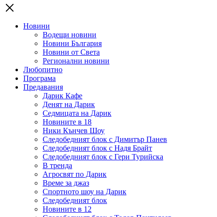
Новини
Водещи новини
Новини България
Новини от Света
Регионални новини
Любопитно
Програма
Предавания
Дарик Кафе
Денят на Дарик
Седмицата на Дарик
Новините в 18
Ники Кънчев Шоу
Следобедният блок с Димитър Панев
Следобедният блок с Надя Брайт
Следобедният блок с Гери Турийска
В тренда
Агросвят по Дарик
Време за джаз
Спортното шоу на Дарик
Следобедният блок
Новините в 12