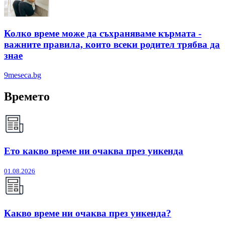
Колко време може да съхраняваме кърмата -
важните правила, които всеки родител трябва да
знае
9meseca.bg
Времето
Ето какво време ни очаква през уикенда
01.08.2026
Какво време ни очаква през уикенда?