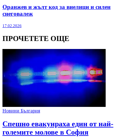
Оранжев и жълт код за виелици и силен
снеговалеж
17.02.2026
ПРОЧЕТЕТЕ ОЩЕ
Новини България
Спешно евакуираха един от най-
големите молове в София