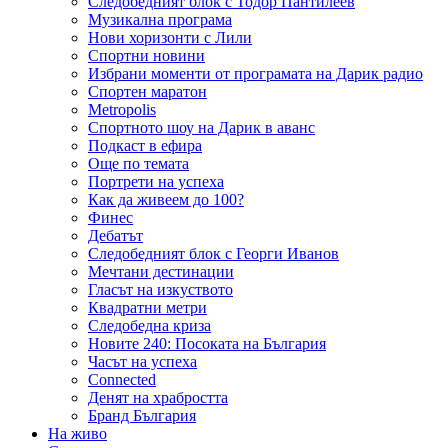
Следобедният блок с Тодор Пантилеев
Музикална програма
Нови хоризонти с Лили
Спортни новини
Избрани моменти от програмата на Дарик радио
Спортен маратон
Metropolis
Спортното шоу на Дарик в аванс
Подкаст в ефира
Още по темата
Портрети на успеха
Как да живеем до 100?
Финес
Дебатът
Следобедният блок с Георги Иванов
Мечтани дестинации
Гласът на изкуството
Квадратни метри
Следобедна криза
Новите 240: Посоката на България
Часът на успеха
Connected
Денят на храбростта
Бранд България
На живо