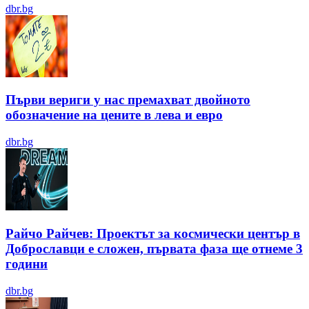
dbr.bg
Първи вериги у нас премахват двойното
обозначение на цените в лева и евро
dbr.bg
Райчо Райчев: Проектът за космически център в
Доброславци е сложен, първата фаза ще отнеме 3
години
dbr.bg