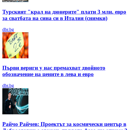
Турският "крал на дюнерите" плати 3 млн. евро
за сватбата на сина си в Италия (снимки)
dbr.bg
Първи вериги у нас премахват двойното
обозначение на цените в лева и евро
dbr.bg
Райчо Райчев: Проектът за космически център в