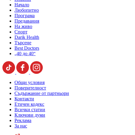
Начало
Любопитно
Програма
Предавания
На живо
Спорт
Darik Health
Търсене
Best Doctors
„40 до 40“
Общи условия
Поверителност
Съдържание от партньори
Контакти
Етичен кодекс
Всички статии
Ключови думи
Реклама
За нас