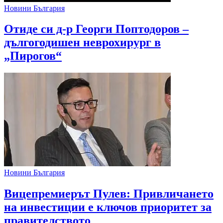
Новини България
Отиде си д-р Георги Поптодоров –
дългогодишен неврохирург в
„Пирогов“
Новини България
Вицепремиерът Пулев: Привличането
на инвестиции е ключов приоритет за
правителството