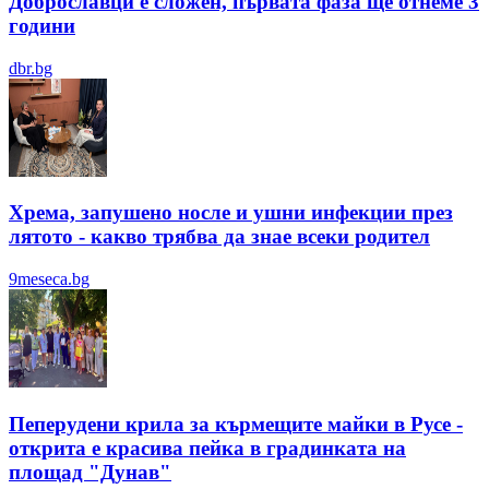
Доброславци е сложен, първата фаза ще отнеме 3
години
dbr.bg
Хрема, запушено носле и ушни инфекции през
лятотo - какво трябва да знае всеки родител
9meseca.bg
Пеперудени крила за кърмещите майки в Русе -
открита е красива пейка в градинката на
площад "Дунав"