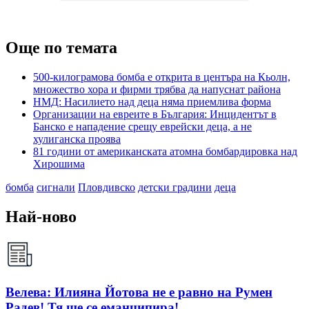
Още по темата
500-килограмова бомба е открита в центъра на Кьолн,
множество хора и фирми трябва да напуснат района
НМД: Насилието над деца няма приемлива форма
Организации на евреите в България: Инцидентът в
Банско е нападение срещу еврейски деца, а не
хулиганска проява
81 години от американската атомна бомбардировка над
Хирошима
бомба
сигнали
Пловдивско
детски градини
деца
Най-ново
Велева: Илияна Йотова не е равно на Румен
Радев! Тя ще се еманципира!