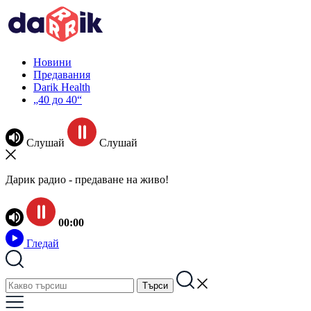
Новини
Предавания
Darik Health
„40 до 40“
Слушай
Слушай
Дарик радио - предаване на живо!
00:00
Гледай