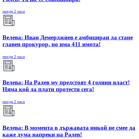
преди 2 часа
Велева: Иван Демерджиев е амбициран да стане
главен прокурор, но има 411 имота!
преди 2 часа
Велева: На Радев му предстоят 4 години власт!
Няма кой да плати протести сега!
преди 2 часа
Велева: В момента в държавата никой не смее да
каже дума напреки на Радев!