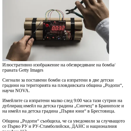
Илюстративно изображение на обезвредяване на бомба/
граната
Getty Images
Сигнали за поставени бомби са изпратени в две детски
градини на територията на пловдивската община „Родопи“,
научи NOVA.
Имейлите са изпратени малко след 9:00 часа тази сутрин на
дублиращ имейл на детска градина „Синчец“ в Браниполе и
на имейл на детска градина „Първи юни“ в Брестовица.
Община „Родопи“ съобщиха, че са уведомили за случващото
се Първо РУ и РУ-Стамболийски, ДАНС и националния