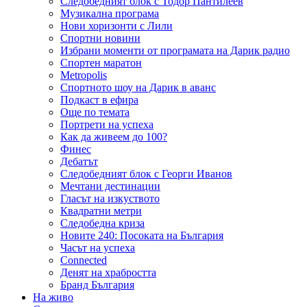
Следобедният блок с Тодор Пантилеев
Музикална програма
Нови хоризонти с Лили
Спортни новини
Избрани моменти от програмата на Дарик радио
Спортен маратон
Metropolis
Спортното шоу на Дарик в аванс
Подкаст в ефира
Още по темата
Портрети на успеха
Как да живеем до 100?
Финес
Дебатът
Следобедният блок с Георги Иванов
Мечтани дестинации
Гласът на изкуството
Квадратни метри
Следобедна криза
Новите 240: Посоката на България
Часът на успеха
Connected
Денят на храбростта
Бранд България
На живо