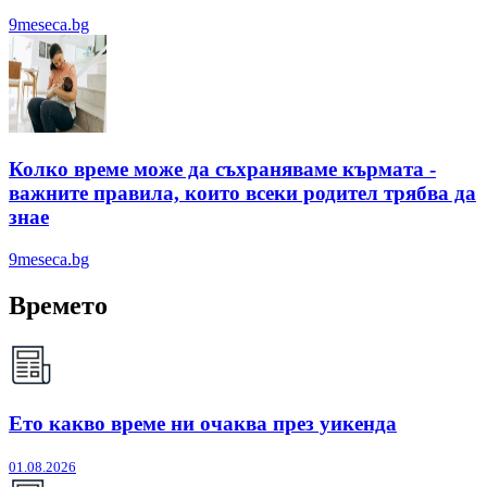
9meseca.bg
Колко време може да съхраняваме кърмата -
важните правила, които всеки родител трябва да
знае
9meseca.bg
Времето
Ето какво време ни очаква през уикенда
01.08.2026