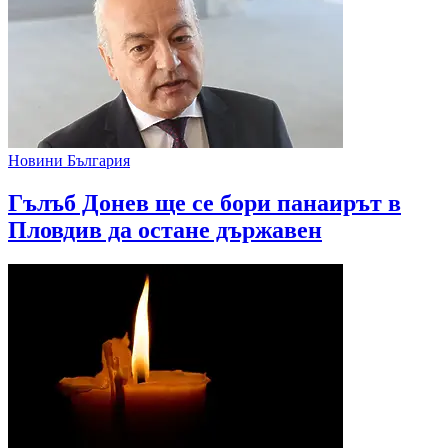
Новини България
Гълъб Донев ще се бори панаирът в
Пловдив да остане държавен