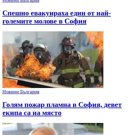
Новини България
Спешно евакуираха един от най-
големите молове в София
Новини България
Голям пожар пламна в София, девет
екипа са на място