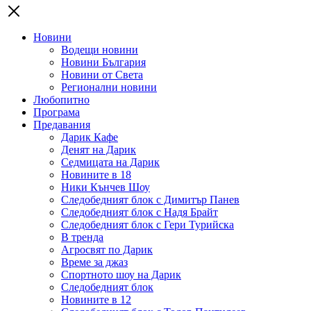
Новини
Водещи новини
Новини България
Новини от Света
Регионални новини
Любопитно
Програма
Предавания
Дарик Кафе
Денят на Дарик
Седмицата на Дарик
Новините в 18
Ники Кънчев Шоу
Следобедният блок с Димитър Панев
Следобедният блок с Надя Брайт
Следобедният блок с Гери Турийска
В тренда
Агросвят по Дарик
Време за джаз
Спортното шоу на Дарик
Следобедният блок
Новините в 12