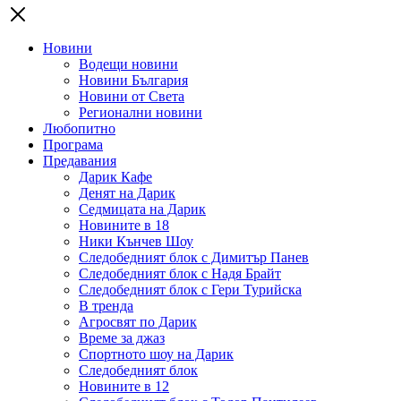
Новини
Водещи новини
Новини България
Новини от Света
Регионални новини
Любопитно
Програма
Предавания
Дарик Кафе
Денят на Дарик
Седмицата на Дарик
Новините в 18
Ники Кънчев Шоу
Следобедният блок с Димитър Панев
Следобедният блок с Надя Брайт
Следобедният блок с Гери Турийска
В тренда
Агросвят по Дарик
Време за джаз
Спортното шоу на Дарик
Следобедният блок
Новините в 12