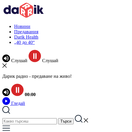
Новини
Предавания
Darik Health
„40 до 40“
Слушай
Слушай
Дарик радио - предаване на живо!
00:00
Гледай