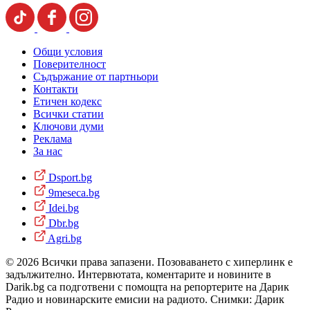
Общи условия
Поверителност
Съдържание от партньори
Контакти
Етичен кодекс
Всички статии
Ключови думи
Реклама
За нас
Dsport.bg
9meseca.bg
Idei.bg
Dbr.bg
Agri.bg
© 2026 Всички права запазени. Позоваването с хиперлинк е
задължително. Интервютата, коментарите и новините в
Darik.bg са подготвени с помощта на репортерите на Дарик
Радио и новинарските емисии на радиото. Снимки: Дарик