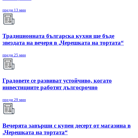
преди 13 мин
Традиционната българска кухня ще бъде
звездата на вечеря в „Черешката на тортата“
преди 25 мин
Градовете се развиват устойчиво, когато
инвестициите работят дългосрочно
преди 29 мин
Вечерята завърши с купен десерт от магазина в
„Черешката на тортата“