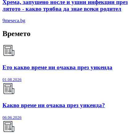
Хрема, запушено носле и ушни инфекции през
лятотo - какво трябва да знае всеки родител
9meseca.bg
Времето
Ето какво време ни очаква през уикенда
01.08.2026
Какво време ни очаква през уикенда?
06.06.2026