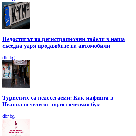
Недостигът на регистрационни табели в наша
съседка удря продажбите на автомобили
dbr.bg
Туристите са недосегаеми: Как мафията в
Неапол печели от туристическия бум
dbr.bg