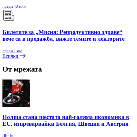
преди 43 мин
Билетите за „Мисия: Репродуктивно здраве“
вече са в продажба, вижте темите и лекторите
преди 1 час
Всички
От мрежата
Полша стана шестата най-голяма икономика в
ЕС, изпреварвайки Белгия, Швеция и Австрия
dbr.bg