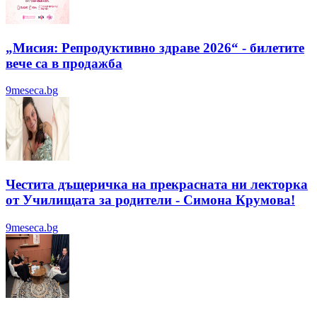
„Мисия: Репродуктивно здраве 2026“ - билетите
вече са в продажба
9meseca.bg
Честита дъщеричка на прекрасната ни лекторка
от Училищата за родители - Симона Крумова!
9meseca.bg