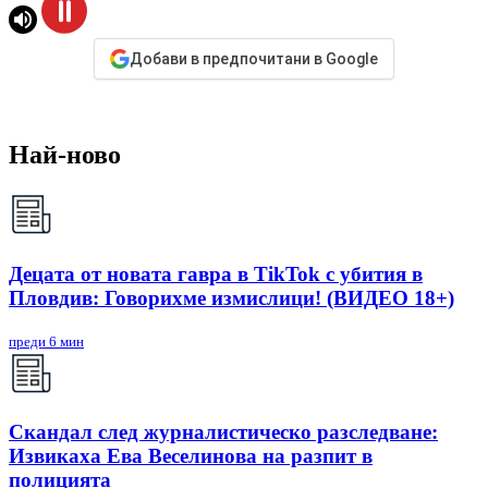
Добави в предпочитани в Google
Най-ново
Децата от новата гавра в TikTok с убития в
Пловдив: Говорихме измислици! (ВИДЕО 18+)
преди 6 мин
Скандал след журналистическо разследване:
Извикаха Ева Веселинова на разпит в
полицията