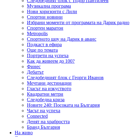
Следобедният блок с Тодор Пантилеев
Музикална програма
Нови хоризонти с Лили
Спортни новини
Избрани моменти от програмата на Дарик радио
Спортен маратон
Metropolis
Спортното шоу на Дарик в аванс
Подкаст в ефира
Още по темата
Портрети на успеха
Как да живеем до 100?
Финес
Дебатът
Следобедният блок с Георги Иванов
Мечтани дестинации
Гласът на изкуството
Квадратни метри
Следобедна криза
Новите 240: Посоката на България
Часът на успеха
Connected
Денят на храбростта
Бранд България
На живо