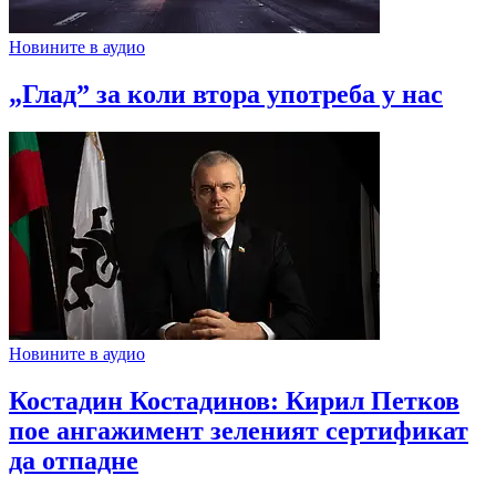
Новините в аудио
„Глад” за коли втора употреба у нас
Новините в аудио
Костадин Костадинов: Кирил Петков
пое ангажимент зеленият сертификат
да отпадне