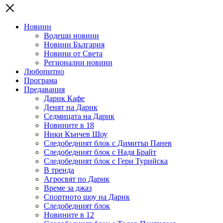
Новини
Водещи новини
Новини България
Новини от Света
Регионални новини
Любопитно
Програма
Предавания
Дарик Кафе
Денят на Дарик
Седмицата на Дарик
Новините в 18
Ники Кънчев Шоу
Следобедният блок с Димитър Панев
Следобедният блок с Надя Брайт
Следобедният блок с Гери Турийска
В тренда
Агросвят по Дарик
Време за джаз
Спортното шоу на Дарик
Следобедният блок
Новините в 12