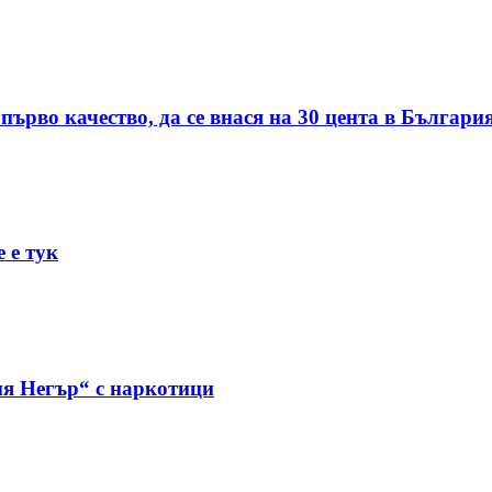
първо качество, да се внася на 30 цента в Българи
 е тук
я Негър“ с наркотици