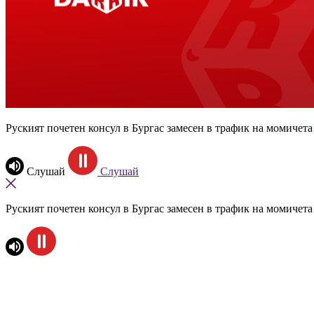
Руският почетен консул в Бургас замесен в трафик на момичет
Слушай
Слушай
Руският почетен консул в Бургас замесен в трафик на момичет