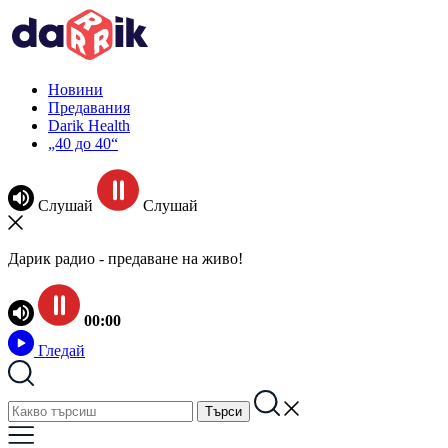
Новини
Предавания
Darik Health
„40 до 40“
Слушай
Слушай
Дарик радио - предаване на живо!
00:00
Гледай