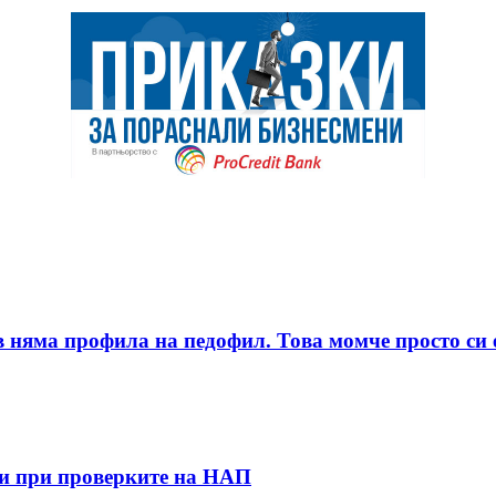
няма профила на педофил. Това момче просто си е
ти при проверките на НАП