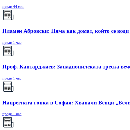
преди 44 мин
Пламен Абровски: Няма как домат, който се води 
преди 1 час
Проф. Кантарджиев: Западнонилската треска вече
преди 1 час
Напрегната гонка в София: Хванали Венци „Бели
преди 1 час