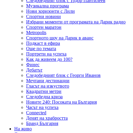
Следобедният блок с Тодор Пантилеев
Музикална програма
Нови хоризонти с Лили
Спортни новини
Избрани моменти от програмата на Дарик радио
Спортен маратон
Metropolis
Спортното шоу на Дарик в аванс
Подкаст в ефира
Още по темата
Портрети на успеха
Как да живеем до 100?
Финес
Дебатът
Следобедният блок с Георги Иванов
Мечтани дестинации
Гласът на изкуството
Квадратни метри
Следобедна криза
Новите 240: Посоката на България
Часът на успеха
Connected
Денят на храбростта
Бранд България
На живо