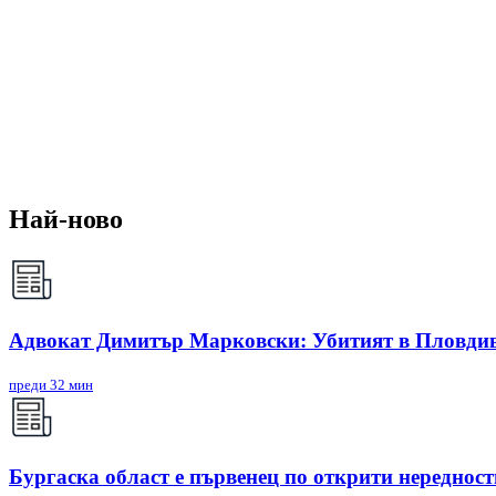
Най-ново
Адвокат Димитър Марковски: Убитият в Пловдив 
преди 32 мин
Бургаска област е първенец по открити нереднос