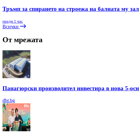
Тръмп за спирането на строежа на балната му зал
преди 1 час
Всички
От мрежата
Панагюрски производител инвестира в нова 5-ос
dbr.bg