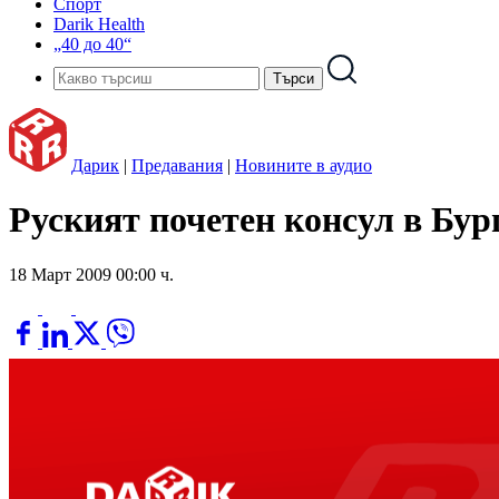
Спорт
Darik Health
„40 до 40“
Дарик
|
Предавания
|
Новините в аудио
Руският почетен консул в Бур
18 Март 2009 00:00 ч.