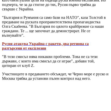
като евентуални цели на бъдеща руска военна експанзия. Но
подчерта, че за да стигне до тях, Русия първо трябва да
свърши с Украйна.
"България и Румъния са само бази на НАТО", каза Толстой в
предаване на руската проправителствена пропагандистка
Олга Скабеева. "В България по цялото крайбрежие са наши
граждани. Те ... ще започнат да демонстрират. Не се
вълнувайте".
Русия атакува Украйна с ракети, два региона са
разтърсени от експлозии
"В този смисъл няма никакви проблеми. Това не са тези
държави, с които има смисъл да се играе", добави той,
цитиран от клуб Z.
Участниците в предаването обсъждат, че Черно море е руско и
Москва трябва да установи пълен контрол над него.