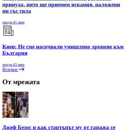
принуда, нито ще приемем искания, наложени
ни със сила
преди 41 мин
Киев: Не сме насочвали умишлено дронове към
България
преди 45 мин
Всички
От мрежата
Джеф Безос и как стартъпът му от гаража се