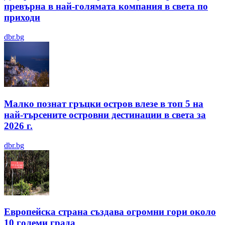
превърна в най-голямата компания в света по
приходи
dbr.bg
Малко познат гръцки остров влезе в топ 5 на
най-търсените островни дестинации в света за
2026 г.
dbr.bg
Европейска страна създава огромни гори около
10 големи града