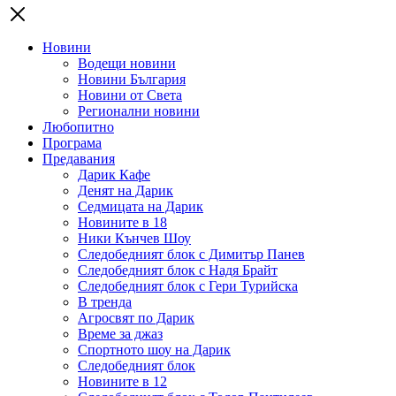
Новини
Водещи новини
Новини България
Новини от Света
Регионални новини
Любопитно
Програма
Предавания
Дарик Кафе
Денят на Дарик
Седмицата на Дарик
Новините в 18
Ники Кънчев Шоу
Следобедният блок с Димитър Панев
Следобедният блок с Надя Брайт
Следобедният блок с Гери Турийска
В тренда
Агросвят по Дарик
Време за джаз
Спортното шоу на Дарик
Следобедният блок
Новините в 12