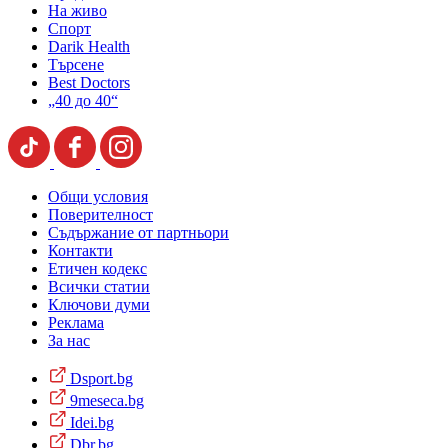
На живо
Спорт
Darik Health
Търсене
Best Doctors
„40 до 40“
Общи условия
Поверителност
Съдържание от партньори
Контакти
Етичен кодекс
Всички статии
Ключови думи
Реклама
За нас
Dsport.bg
9meseca.bg
Idei.bg
Dbr.bg