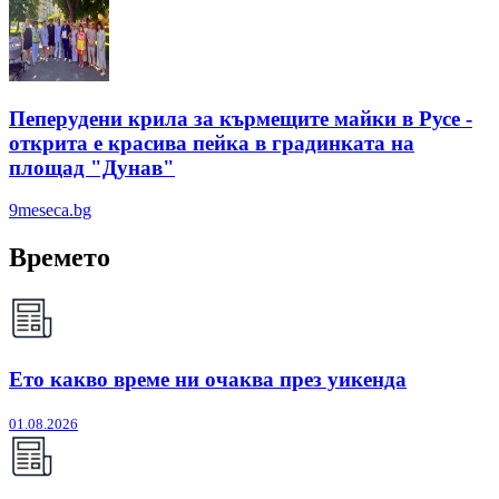
Пеперудени крила за кърмещите майки в Русе -
открита е красива пейка в градинката на
площад "Дунав"
9meseca.bg
Времето
Ето какво време ни очаква през уикенда
01.08.2026