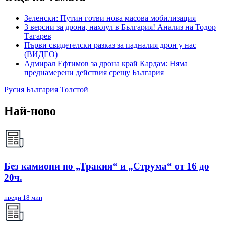
Зеленски: Путин готви нова масова мобилизация
3 версии за дрона, нахлул в България! Анализ на Тодор
Тагарев
Първи свидетелски разказ за падналия дрон у нас
(ВИДЕО)
Адмирал Ефтимов за дрона край Кардам: Няма
преднамерени действия срещу България
Русия
България
Толстой
Най-ново
Без камиони по „Тракия“ и „Струма“ от 16 до
20ч.
преди 18 мин