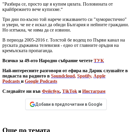
"Разбира се, просто ще я купим цялата. Половината от
крайбрежието вече купихме.“
Три дни по-късно той нарече изказването си "хумористично"
и увери, че не е искал да обиди България и нейните граждани.
Но изтъкна, че няма да се извини.
В периода 2005-2016 г. Толстой бе водещ по Първи канал на
руската държавна телевизия - едно от главните оръдия на
кремълската пропаганда.
Всичко за 49-ото Народно събрание четете
ТУК
Най-интересните разговори от ефира на Дарик слушайте в
подкаста на радиото в
Soundcloud
,
Spotify
,
Apple
Podcasts
и
Google Podcasts
Следвайте ни във
Фейсбук
,
TikTok
и
Инстаграм
Добави в предпочитани в Google
Още по темата