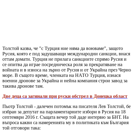
Толстой казва, че "с Турция ние няма да воюваме", защото
Русия, която е под задушаващи международни санкции, внася
оттам домати. Турция не прилага санкциите спрямо Русия и
се опитва да играе посредническа роля за прекратяване на
войната и в износа на зърно от Русия и от Украйна през Черно
море. В същото време, членката на НАТО Турция, изнася
военни дронове за Украйна и нейна компания строи завод за
такива дронове там.
Две деца са загинали при руски обстрел в Донецка област
Пьотр Толстой - далечен потомък на писателя Лев Толстой, бе
избран за депутат на парламентарните избори в Русия на 18
септември 2016 г. Същата вечер той даде интервю за БНТ. На
въпроса какви са намеренията му в политиката към България
той отговори така: