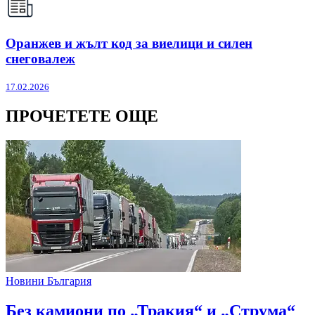
Оранжев и жълт код за виелици и силен
снеговалеж
17.02.2026
ПРОЧЕТЕТЕ ОЩЕ
Новини България
Без камиони по „Тракия“ и „Струма“