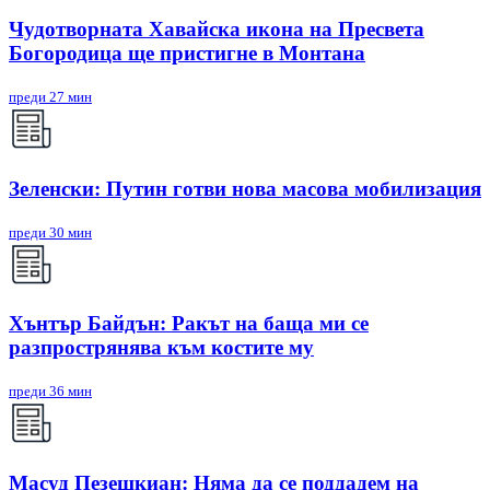
Чудотворната Хавайска икона на Пресвета
Богородица ще пристигне в Монтана
преди 27 мин
Зеленски: Путин готви нова масова мобилизация
преди 30 мин
Хънтър Байдън: Ракът на баща ми се
разпрострянява към костите му
преди 36 мин
Масуд Пезешкиан: Няма да се поддадем на