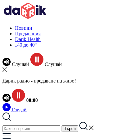
Новини
Предавания
Darik Health
„40 до 40“
Слушай
Слушай
Дарик радио - предаване на живо!
00:00
Гледай