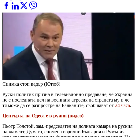
Снимка стоп кадър (Ютюб)
Руски политик призна в телевизионно предаване, че Украйна
не е последната цел на военната агресия на страната му и че
тя може да се разпростре на Балканите, съобщават от
24 часа
.
Центърът на Одеса е в руини (видео)
Пьотр Толстой, зам.-председател на долната камара на руския
парламент, Думата, спомена изрично България и Румъния