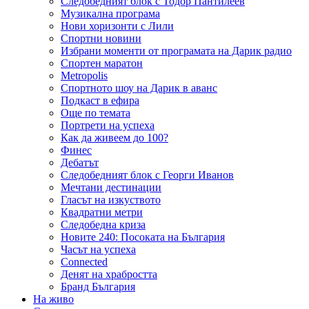
Следобедният блок с Тодор Пантилеев
Музикална програма
Нови хоризонти с Лили
Спортни новини
Избрани моменти от програмата на Дарик радио
Спортен маратон
Metropolis
Спортното шоу на Дарик в аванс
Подкаст в ефира
Още по темата
Портрети на успеха
Как да живеем до 100?
Финес
Дебатът
Следобедният блок с Георги Иванов
Мечтани дестинации
Гласът на изкуството
Квадратни метри
Следобедна криза
Новите 240: Посоката на България
Часът на успеха
Connected
Денят на храбростта
Бранд България
На живо