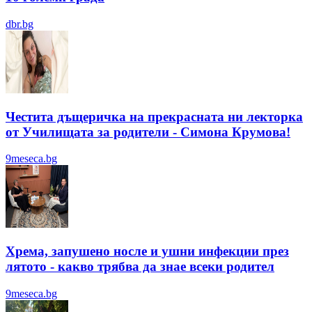
dbr.bg
Честита дъщеричка на прекрасната ни лекторка
от Училищата за родители - Симона Крумова!
9meseca.bg
Хрема, запушено носле и ушни инфекции през
лятотo - какво трябва да знае всеки родител
9meseca.bg