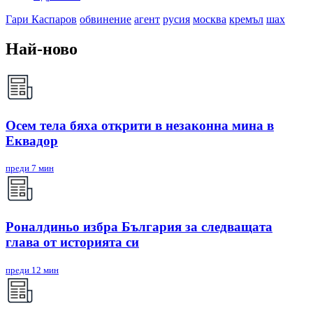
Гари Каспаров
обвинение
агент
русия
москва
кремъл
шах
Най-ново
Осем тела бяха открити в незаконна мина в
Еквадор
преди 7 мин
Роналдиньо избра България за следващата
глава от историята си
преди 12 мин