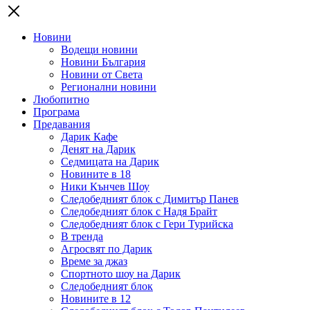
Новини
Водещи новини
Новини България
Новини от Света
Регионални новини
Любопитно
Програма
Предавания
Дарик Кафе
Денят на Дарик
Седмицата на Дарик
Новините в 18
Ники Кънчев Шоу
Следобедният блок с Димитър Панев
Следобедният блок с Надя Брайт
Следобедният блок с Гери Турийска
В тренда
Агросвят по Дарик
Време за джаз
Спортното шоу на Дарик
Следобедният блок
Новините в 12