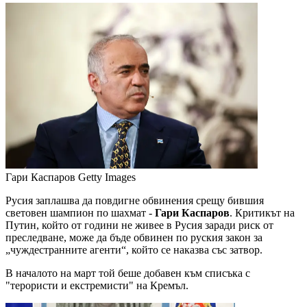
Гари Каспаров
Getty Images
Русия заплашва да повдигне обвинения срещу бившия
световен шампион по шахмат -
Гари Каспаров
. Критикът на
Путин, който от години не живее в Русия заради риск от
преследване, може да бъде обвинен по руския закон за
„чуждестранните агенти“, който се наказва със затвор.
В началото на март той беше добавен към списъка с
"терористи и екстремисти" на Кремъл.