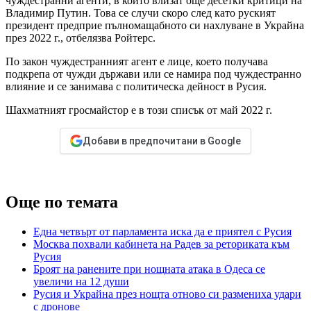
чуждестранни агенти, в който влизат още десетки критици на
Владимир Путин. Това се случи скоро след като руският
президент предприе пълномащабното си нахлуване в Украйна
през 2022 г., отбелязва Ройтерс.
По закон чуждестранният агент е лице, което получава
подкрепа от чужди държави или се намира под чуждестранно
влияние и се занимава с политическа дейност в Русия.
Шахматният гросмайстор е в този списък от май 2022 г.
Добави в предпочитани в Google
Още по темата
Една четвърт от парламента иска да е приятел с Русия
Москва похвали кабинета на Радев за реториката към
Русия
Броят на ранените при нощната атака в Одеса се
увеличи на 12 души
Русия и Украйна през нощта отново си размениха удари
с дронове