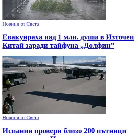
Новини от Света
Евакуираха над 1 млн. души в Източен
Китай заради тайфуна „Долфин”
Новини от Света
Испания провери близо 200 пътници