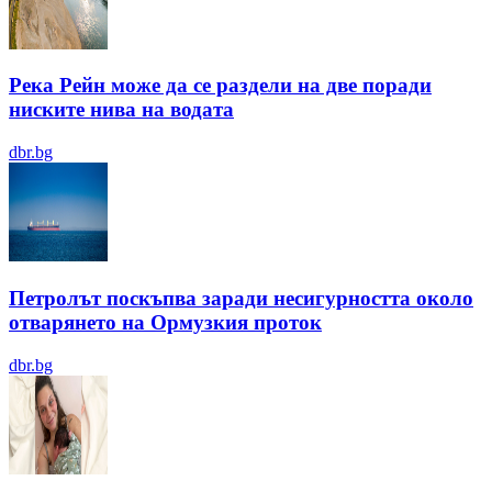
Река Рейн може да се раздели на две поради
ниските нива на водата
dbr.bg
Петролът поскъпва заради несигурността около
отварянето на Ормузкия проток
dbr.bg