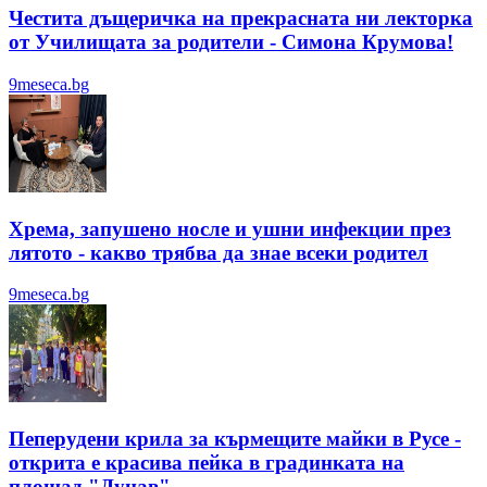
Честита дъщеричка на прекрасната ни лекторка
от Училищата за родители - Симона Крумова!
9meseca.bg
Хрема, запушено носле и ушни инфекции през
лятотo - какво трябва да знае всеки родител
9meseca.bg
Пеперудени крила за кърмещите майки в Русе -
открита е красива пейка в градинката на
площад "Дунав"