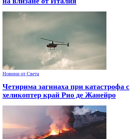
на влизане от Италия
Новини от Света
Четирима загинаха при катастрофа с
хеликоптер край Рио де Жанейро