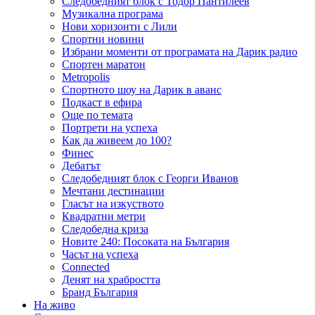
Следобедният блок с Тодор Пантилеев
Музикална програма
Нови хоризонти с Лили
Спортни новини
Избрани моменти от програмата на Дарик радио
Спортен маратон
Metropolis
Спортното шоу на Дарик в аванс
Подкаст в ефира
Още по темата
Портрети на успеха
Как да живеем до 100?
Финес
Дебатът
Следобедният блок с Георги Иванов
Мечтани дестинации
Гласът на изкуството
Квадратни метри
Следобедна криза
Новите 240: Посоката на България
Часът на успеха
Connected
Денят на храбростта
Бранд България
На живо