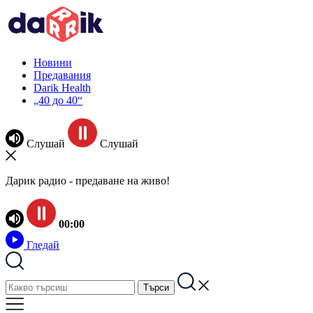
Новини
Предавания
Darik Health
„40 до 40“
Слушай
Слушай
Дарик радио - предаване на живо!
00:00
Гледай