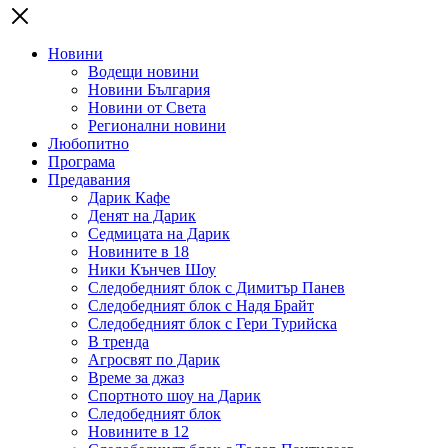
Новини
Водещи новини
Новини България
Новини от Света
Регионални новини
Любопитно
Програма
Предавания
Дарик Кафе
Денят на Дарик
Седмицата на Дарик
Новините в 18
Ники Кънчев Шоу
Следобедният блок с Димитър Панев
Следобедният блок с Надя Брайт
Следобедният блок с Гери Турийска
В тренда
Агросвят по Дарик
Време за джаз
Спортното шоу на Дарик
Следобедният блок
Новините в 12