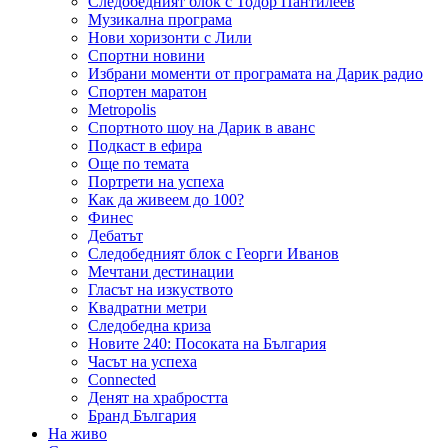
Следобедният блок с Тодор Пантилеев
Музикална програма
Нови хоризонти с Лили
Спортни новини
Избрани моменти от програмата на Дарик радио
Спортен маратон
Metropolis
Спортното шоу на Дарик в аванс
Подкаст в ефира
Още по темата
Портрети на успеха
Как да живеем до 100?
Финес
Дебатът
Следобедният блок с Георги Иванов
Мечтани дестинации
Гласът на изкуството
Квадратни метри
Следобедна криза
Новите 240: Посоката на България
Часът на успеха
Connected
Денят на храбростта
Бранд България
На живо