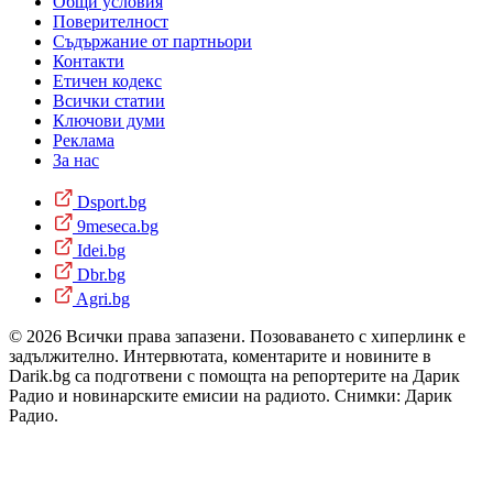
Общи условия
Поверителност
Съдържание от партньори
Контакти
Етичен кодекс
Всички статии
Ключови думи
Реклама
За нас
Dsport.bg
9meseca.bg
Idei.bg
Dbr.bg
Agri.bg
© 2026 Всички права запазени. Позоваването с хиперлинк е
задължително. Интервютата, коментарите и новините в
Darik.bg са подготвени с помощта на репортерите на Дарик
Радио и новинарските емисии на радиото. Снимки: Дарик
Радио.