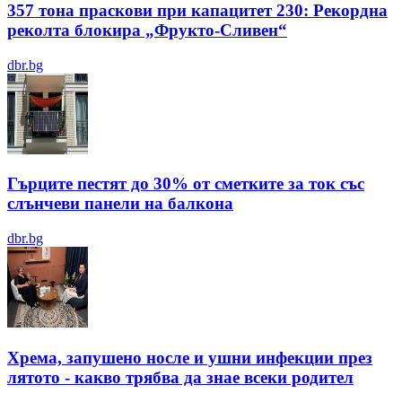
357 тона праскови при капацитет 230: Рекордна
реколта блокира „Фрукто-Сливен“
dbr.bg
Гърците пестят до 30% от сметките за ток със
слънчеви панели на балкона
dbr.bg
Хрема, запушено носле и ушни инфекции през
лятотo - какво трябва да знае всеки родител