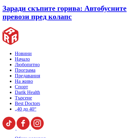
Заради скъпите горива: Автобусните
превози пред колапс
Новини
Начало
Любопитно
Програма
Предавания
На живо
Спорт
Darik Health
Търсене
Best Doctors
„40 до 40“