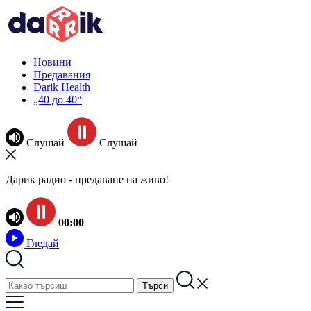
Новини
Предавания
Darik Health
„40 до 40“
Слушай
Слушай
Дарик радио - предаване на живо!
00:00
Гледай