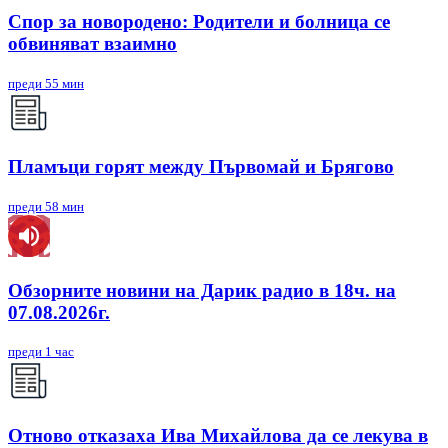
Спор за новородено: Родители и болница се
обвиняват взаимно
преди 55 мин
Пламъци горят между Първомай и Брягово
преди 58 мин
Обзорните новини на Дарик радио в 18ч. на
07.08.2026г.
преди 1 час
Отново отказаха Ива Михайлова да се лекува в