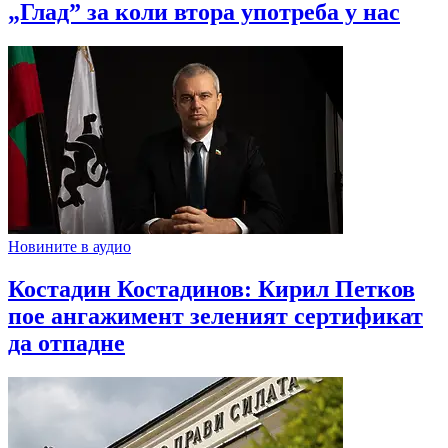
„Глад” за коли втора употреба у нас
Новините в аудио
Костадин Костадинов: Кирил Петков
пое ангажимент зеленият сертификат
да отпадне