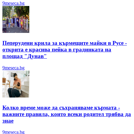
9meseca.bg
Пеперудени крила за кърмещите майки в Русе -
открита е красива пейка в градинката на
площад "Дунав"
9meseca.bg
Колко време може да съхраняваме кърмата -
важните правила, които всеки родител трябва да
знае
9meseca.bg