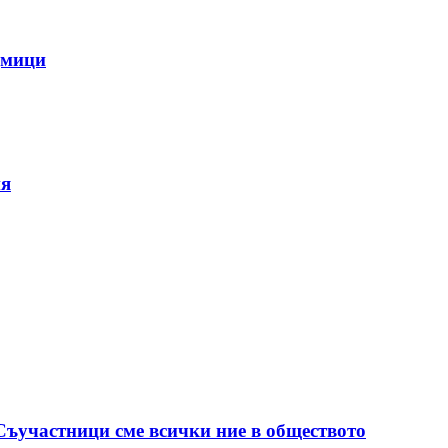
дмици
ия
 Съучастници сме всички ние в обществото