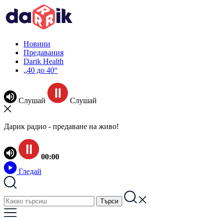
Новини
Предавания
Darik Health
„40 до 40“
Слушай
Слушай
Дарик радио - предаване на живо!
00:00
Гледай