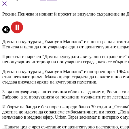
Росина Пенчева и новият й проект за визуално съхранение на 
Домът на културата „Емануил Манолов“ е в центъра на артисти
Пенчева и цели да популяризира един от архитектурните шедь
Проектът е наречен "Дом на културата - визуално съхранение" 
непопулярния интериор на популярната сграда, като се обърне 
Домът на културата „Емануил Манолов“ е построен през 1964 г.
стил неокласицизъм. Малко преди сградата да навлезе в нов ет
създава визуален архив на културния паметник.
За да популяризира автентичния облик на зданието, Росина си 
Габрово, а за продукцията са поканени музикантите от легенд
Изборът на банда е безспорен – преди близо 30 години „Остава“ 
достига до идеята да се заснеме емблематичната им песен „Лон
излъчвано в медиен ефир. Urban Tapes заснемат и интервю с муз
„Нашата цел е чрез съчетание от архитектурно наследство, съв