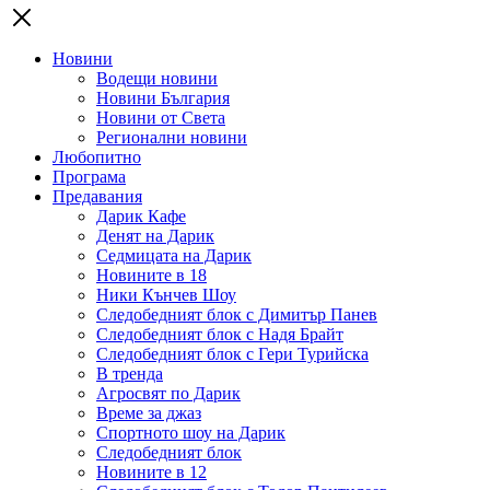
Новини
Водещи новини
Новини България
Новини от Света
Регионални новини
Любопитно
Програма
Предавания
Дарик Кафе
Денят на Дарик
Седмицата на Дарик
Новините в 18
Ники Кънчев Шоу
Следобедният блок с Димитър Панев
Следобедният блок с Надя Брайт
Следобедният блок с Гери Турийска
В тренда
Агросвят по Дарик
Време за джаз
Спортното шоу на Дарик
Следобедният блок
Новините в 12