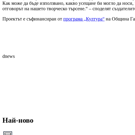
Как може да бъде използвано, какво усещане би могло да носи, 
отговорът на нашето творческо търсене.“ – споделят създатели
Проектът е съфинансиран от
програма „Култура​​“
на Община Га
dnews
Най-ново