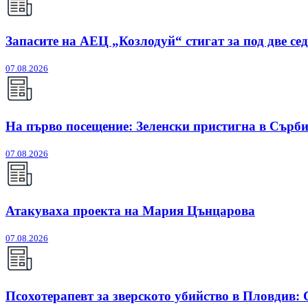
Запасите на АЕЦ „Козлодуй“ стигат за под две се
07.08.2026
На първо посещение: Зеленски пристигна в Сърб
07.08.2026
Атакуваха проекта на Мария Цънцарова
07.08.2026
Псохотерапевт за зверското убийство в Пловдив: