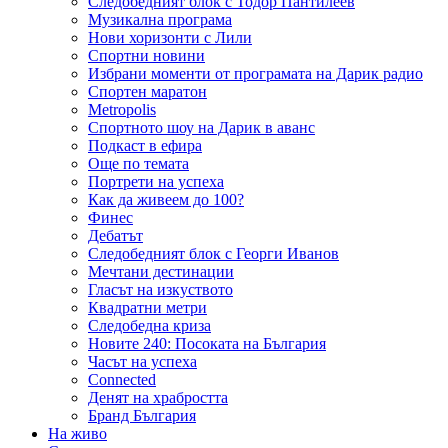
Следобедният блок с Тодор Пантилеев
Музикална програма
Нови хоризонти с Лили
Спортни новини
Избрани моменти от програмата на Дарик радио
Спортен маратон
Metropolis
Спортното шоу на Дарик в аванс
Подкаст в ефира
Още по темата
Портрети на успеха
Как да живеем до 100?
Финес
Дебатът
Следобедният блок с Георги Иванов
Мечтани дестинации
Гласът на изкуството
Квадратни метри
Следобедна криза
Новите 240: Посоката на България
Часът на успеха
Connected
Денят на храбростта
Бранд България
На живо