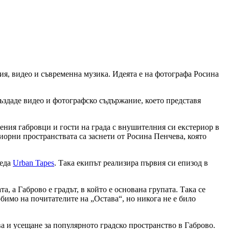
ия, видео и съвременна музика. Идеята е на фотографа Росина
създаде видео и фотографско съдържание, което представя
ения габровци и гости на града с внушителния си екстериор в
иорни пространствата са заснети от Росина Пенчева, която
реда
Urban Tapes
. Така екипът реализира първия си епизод в
, а Габрово е градът, в който е основана групата. Така се
бимо на почитателите на „Остава“, но никога не е било
а и усещане за популярното градско пространство в Габрово.