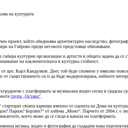
Дома на културата
чен проект, който обединява архитектурно наследство, фотограф
оври на Габрово преди неговото предстоящо обновяване.
и събира културни организации и артисти в общата задача да се 
внимание на изключителната ѝ културна стойност.
 от арх. Карл Кандулков. Днес той буди спомени у няколко покол
ап от съществуването си и да бъде модернизирана, нейните интер
сътрудничи с платформата за музикални видео сесии в градска с
арната
група „Остава“
.
стартират своята кариера именно от сцената на Дома на културата
дон? Париж? Берлин?“ от албума „Моно“. Парчето от 2004 г. е лю
икантите, което може да се гледа в канала на платформата.
ременна музика, видео и фотография да създадем нова перспектив