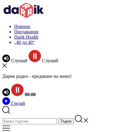
Новини
Предавания
Darik Health
„40 до 40“
Слушай
Слушай
Дарик радио - предаване на живо!
00:00
Гледай