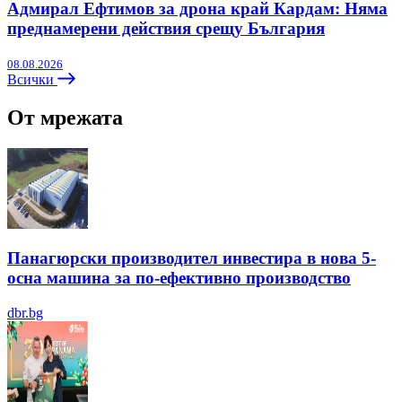
Адмирал Ефтимов за дрона край Кардам: Няма
преднамерени действия срещу България
08.08.2026
Всички
От мрежата
Панагюрски производител инвестира в нова 5-
осна машина за по-ефективно производство
dbr.bg