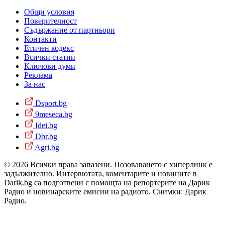
Общи условия
Поверителност
Съдържание от партньори
Контакти
Етичен кодекс
Всички статии
Ключови думи
Реклама
За нас
Dsport.bg
9meseca.bg
Idei.bg
Dbr.bg
Agri.bg
© 2026 Всички права запазени. Позоваването с хиперлинк е
задължително. Интервютата, коментарите и новините в
Darik.bg са подготвени с помощта на репортерите на Дарик
Радио и новинарските емисии на радиото. Снимки: Дарик
Радио.