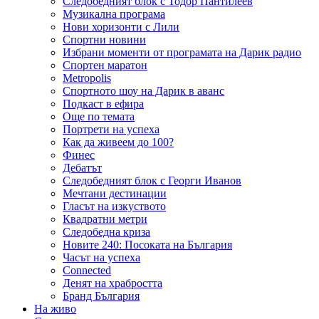
Следобедният блок с Тодор Пантилеев
Музикална програма
Нови хоризонти с Лили
Спортни новини
Избрани моменти от програмата на Дарик радио
Спортен маратон
Metropolis
Спортното шоу на Дарик в аванс
Подкаст в ефира
Още по темата
Портрети на успеха
Как да живеем до 100?
Финес
Дебатът
Следобедният блок с Георги Иванов
Мечтани дестинации
Гласът на изкуството
Квадратни метри
Следобедна криза
Новите 240: Посоката на България
Часът на успеха
Connected
Денят на храбростта
Бранд България
На живо