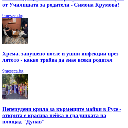
от Училищата за родители - Симона Крумова!
9meseca.bg
Хрема, запушено носле и ушни инфекции през
лятотo - какво трябва да знае всеки родител
9meseca.bg
Пеперудени крила за кърмещите майки в Русе -
открита е красива пейка в градинката на
площад "Дунав"