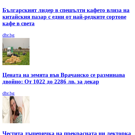
Българският лидер в спешълти кафето влиза на
китайския пазар с едни от най-редките сортове
кафе в света
dbr.bg
Цената на земята във Врачанско се разминава
двойно: От 1022 до 2286 лв. за декар
dbr.bg
Честита дъщеричка на прекрасната ни лекторка