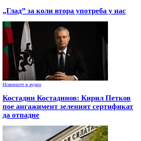
„Глад” за коли втора употреба у нас
Новините в аудио
Костадин Костадинов: Кирил Петков
пое ангажимент зеленият сертификат
да отпадне