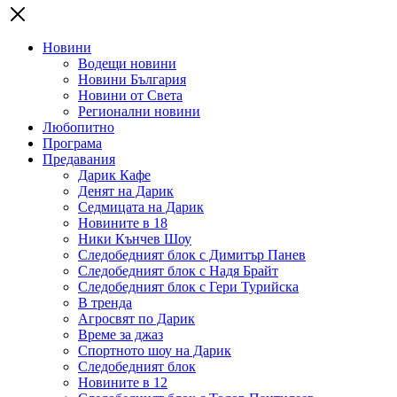
Новини
Водещи новини
Новини България
Новини от Света
Регионални новини
Любопитно
Програма
Предавания
Дарик Кафе
Денят на Дарик
Седмицата на Дарик
Новините в 18
Ники Кънчев Шоу
Следобедният блок с Димитър Панев
Следобедният блок с Надя Брайт
Следобедният блок с Гери Турийска
В тренда
Агросвят по Дарик
Време за джаз
Спортното шоу на Дарик
Следобедният блок
Новините в 12