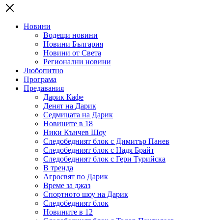
Новини
Водещи новини
Новини България
Новини от Света
Регионални новини
Любопитно
Програма
Предавания
Дарик Кафе
Денят на Дарик
Седмицата на Дарик
Новините в 18
Ники Кънчев Шоу
Следобедният блок с Димитър Панев
Следобедният блок с Надя Брайт
Следобедният блок с Гери Турийска
В тренда
Агросвят по Дарик
Време за джаз
Спортното шоу на Дарик
Следобедният блок
Новините в 12