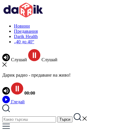
Новини
Предавания
Darik Health
„40 до 40“
Слушай
Слушай
Дарик радио - предаване на живо!
00:00
Гледай