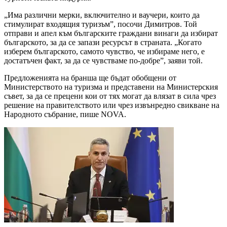
„Има различни мерки, включително и ваучери, които да
стимулират входящия туризъм”, посочи Димитров. Той
отправи и апел към българските граждани винаги да избират
българското, за да се запази ресурсът в страната. „Когато
изберем българското, самото чувство, че избираме него, е
достатъчен факт, за да се чувстваме по-добре”, заяви той.
Предложенията на бранша ще бъдат обобщени от
Министерството на туризма и представени на Министерския
съвет, за да се прецени кои от тях могат да влязат в сила чрез
решение на правителството или чрез извънредно свикване на
Народното събрание, пише NOVA.