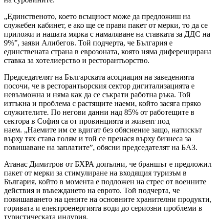
„Единственото, което всъщност може да предложиш на
служебен кабинет, е ако ще се прави пакет от мерки, то да се
приложи и нашата мярка с намаляване на ставката за ДДС на
9%”, заяви Алибегов. Той подчерта, че България е
единствената страна в еврозоната, която няма диференцирана
ставка за хотелиерство и ресторантьорство.
Председателят на Българската асоциация на заведенията
посочи, че в ресторантьорския сектор дигитализацията е
невъзможна и няма как да се съкрати работна ръка. Той
изтъкна и проблема с растящите наеми, който засяга пряко
служителите. По негови данни над 85% от работещите в
сектора в София са от провинцията и живеят под
наем. „Наемите им се вдигат без обяснение защо, натискът
върху тях става голям и той се пренася върху бизнеса за
повишаване на заплатите”, обясни председателят на БАЗ.
Атанас Димитров от БХРА допълни, че браншът е предложил
пакет от мерки за стимулиране на входящия туризъм в
България, който в момента е подложен на стрес от военните
действия и въвеждането на еврото. Той подчерта, че
повишаването на цените на основните хранителни продукти,
горивата и електроенергията води до сериозни проблеми в
туристическата индурия.