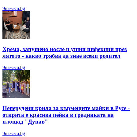
9meseca.bg
Хрема, запушено носле и ушни инфекции през
лятотo - какво трябва да знае всеки родител
9meseca.bg
Пеперудени крила за кърмещите майки в Русе -
открита е красива пейка в градинката на
площад "Дунав"
9meseca.bg