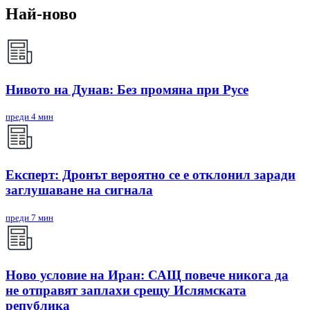
Най-ново
Нивото на Дунав: Без промяна при Русе
преди 4 мин
Експерт: Дронът вероятно се е отклонил заради
заглушаване на сигнала
преди 7 мин
Ново условие на Иран: САЩ повече никога да
не отправят заплахи срещу Ислямската
република