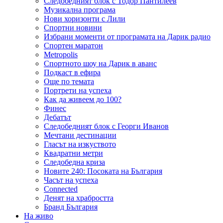
Следобедният блок с Тодор Пантилеев
Музикална програма
Нови хоризонти с Лили
Спортни новини
Избрани моменти от програмата на Дарик радио
Спортен маратон
Metropolis
Спортното шоу на Дарик в аванс
Подкаст в ефира
Още по темата
Портрети на успеха
Как да живеем до 100?
Финес
Дебатът
Следобедният блок с Георги Иванов
Мечтани дестинации
Гласът на изкуството
Квадратни метри
Следобедна криза
Новите 240: Посоката на България
Часът на успеха
Connected
Денят на храбростта
Бранд България
На живо