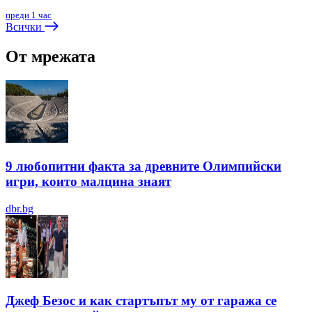
преди 1 час
Всички
От мрежата
9 любопитни факта за древните Олимпийски
игри, които малцина знаят
dbr.bg
Джеф Безос и как стартъпът му от гаража се