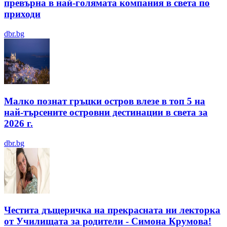
превърна в най-голямата компания в света по
приходи
dbr.bg
Малко познат гръцки остров влезе в топ 5 на
най-търсените островни дестинации в света за
2026 г.
dbr.bg
Честита дъщеричка на прекрасната ни лекторка
от Училищата за родители - Симона Крумова!