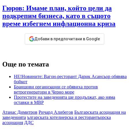
Гюров: Имаме план, който цели да
подкрепим бизнеса, като в същото
време избегнем инфлационна криза
Добави в предпочитани в Google
Още по темата
НЕ!Новините: Вагон-ресторант Дарик Асансьор обявява
бойкот
Браншови организации се обявиха против
ветрогенератори в Черно море
Протестите на заведенията ще продължат, ако няма
оставки в МВР
Атанас Димитров
Ричард Алибегов
Българската асоциация на
заведенията
ългарската хотелиерска и ресторантьорска
асоциация
ДДС