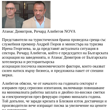
Атанас Димитров, Ричард Алибегов
NOVA
Представители на туристическия бранш проведоха среща със
служебния премиер Андрей Гюров и министъра на туризма
Ирена Георгиева, за да представят актуалната ситуация в
сектора. Ричард Алибегов, който е председател на Българската
асоциация на заведенията, и Атанас Димитров от Българската
хотелиерска и ресторантьорска
асоциация посочиха икономическите фактори, които оказват
силен натиск върху бизнеса, и предложиха пакет от спешни
мерки.
Алибегов обясни, че от началото на годината секторът е
изправен пред сериозни изпитания, включващи повишаване
на минималната работна заплата и двойно по-високи сметки
за електроенергия през февруари спрямо миналата година.
Той допълни, че заради кризата в Близкия изток доставчици и
производители вече изпращат писма за увеличение на цените
на суровините.