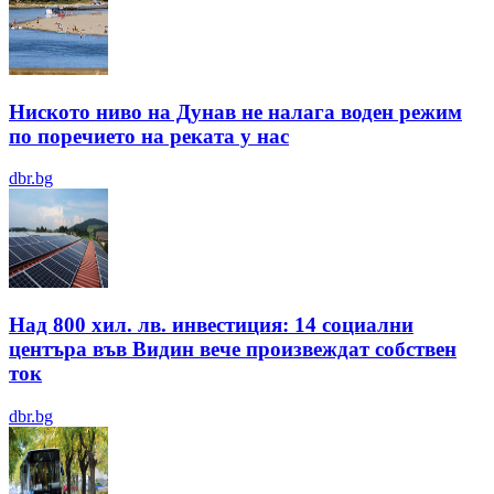
Ниското ниво на Дунав не налага воден режим
по поречието на реката у нас
dbr.bg
Над 800 хил. лв. инвестиция: 14 социални
центъра във Видин вече произвеждат собствен
ток
dbr.bg