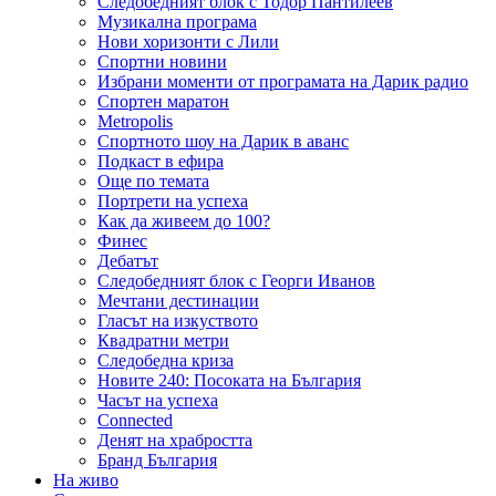
Следобедният блок с Тодор Пантилеев
Музикална програма
Нови хоризонти с Лили
Спортни новини
Избрани моменти от програмата на Дарик радио
Спортен маратон
Metropolis
Спортното шоу на Дарик в аванс
Подкаст в ефира
Още по темата
Портрети на успеха
Как да живеем до 100?
Финес
Дебатът
Следобедният блок с Георги Иванов
Мечтани дестинации
Гласът на изкуството
Квадратни метри
Следобедна криза
Новите 240: Посоката на България
Часът на успеха
Connected
Денят на храбростта
Бранд България
На живо