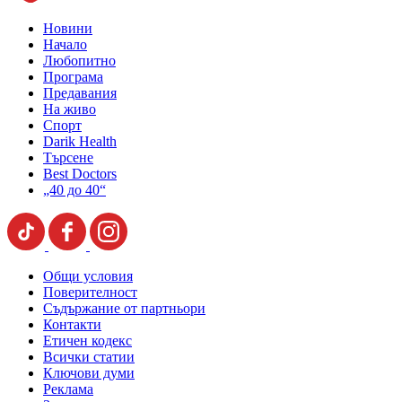
Новини
Начало
Любопитно
Програма
Предавания
На живо
Спорт
Darik Health
Търсене
Best Doctors
„40 до 40“
Общи условия
Поверителност
Съдържание от партньори
Контакти
Етичен кодекс
Всички статии
Ключови думи
Реклама