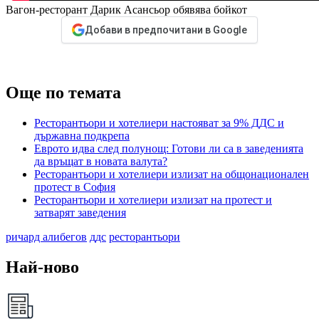
Вагон-ресторант Дарик Асансьор обявява бойкот
Добави в предпочитани в Google
Още по темата
Ресторантьори и хотелиери настояват за 9% ДДС и
държавна подкрепа
Еврото идва след полунощ: Готови ли са в заведенията
да връщат в новата валута?
Ресторантьори и хотелиери излизат на общонационален
протест в София
Ресторантьори и хотелиери излизат на протест и
затварят заведения
ричард алибегов
ддс
ресторантьори
Най-ново