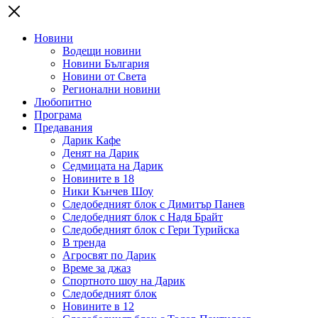
Новини
Водещи новини
Новини България
Новини от Света
Регионални новини
Любопитно
Програма
Предавания
Дарик Кафе
Денят на Дарик
Седмицата на Дарик
Новините в 18
Ники Кънчев Шоу
Следобедният блок с Димитър Панев
Следобедният блок с Надя Брайт
Следобедният блок с Гери Турийска
В тренда
Агросвят по Дарик
Време за джаз
Спортното шоу на Дарик
Следобедният блок
Новините в 12