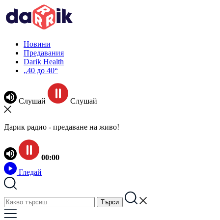
Новини
Предавания
Darik Health
„40 до 40“
Слушай
Слушай
Дарик радио - предаване на живо!
00:00
Гледай