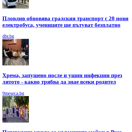
Пловдив обновява градския транспорт с 20 нови
електробуса, учениците ще пътуват безплатно
dbr.bg
Хрема, запушено носле и ушни инфекции през
лятотo - какво трябва да знае всеки родител
9meseca.bg