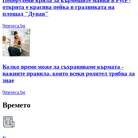
Пеперудени крила за кърмещите майки в Русе -
открита е красива пейка в градинката на
площад "Дунав"
9meseca.bg
Колко време може да съхраняваме кърмата -
важните правила, които всеки родител трябва да
знае
9meseca.bg
Времето