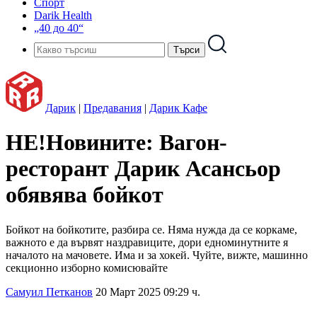
Спорт
Darik Health
„40 до 40“
Дарик
|
Предавания
|
Дарик Кафе
НЕ!Новините: Вагон-
ресторант Дарик Асансьор
обявява бойкот
Бойкот на бойкотите, разбира се. Няма нужда да се коркаме,
важното е да вървят наздравиците, дори едноминутните я
началото на мачовете. Има и за хокей. Чуйте, вижте, машинно
секционно изборно комисювайте
Самуил Петканов
20 Март 2025 09:29 ч.