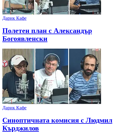
Дарик Кафе
Полетен план с Александър
Богоявленски
Дарик Кафе
Синоптичната комисия с Людмил
Кърджилов