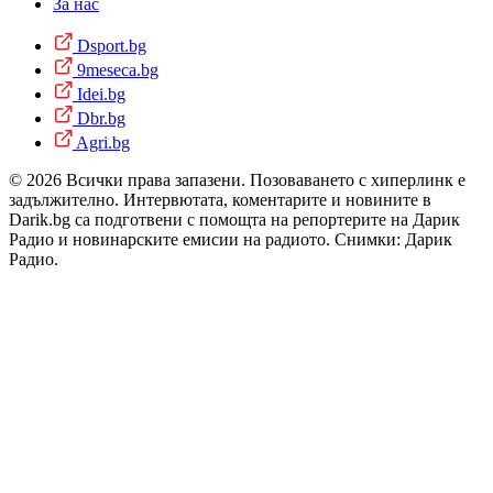
За нас
Dsport.bg
9meseca.bg
Idei.bg
Dbr.bg
Agri.bg
© 2026 Всички права запазени. Позоваването с хиперлинк е
задължително. Интервютата, коментарите и новините в
Darik.bg са подготвени с помощта на репортерите на Дарик
Радио и новинарските емисии на радиото. Снимки: Дарик
Радио.