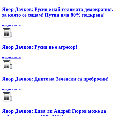
Явор Дачков: Русия е най-голямата демокрация,
за която се сещам! Путин има 80% подкрепа!
преди 2 часа
Явор Дачков: Русия не е агресор!
преди 2 часа
Явор Дачков: Дните на Зеленски са преброени!
преди 2 часа
Явор Дачков: Едва ли Андрей Гюров може да