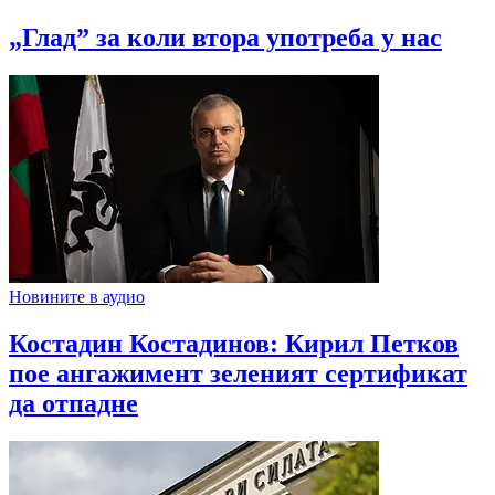
„Глад” за коли втора употреба у нас
Новините в аудио
Костадин Костадинов: Кирил Петков
пое ангажимент зеленият сертификат
да отпадне