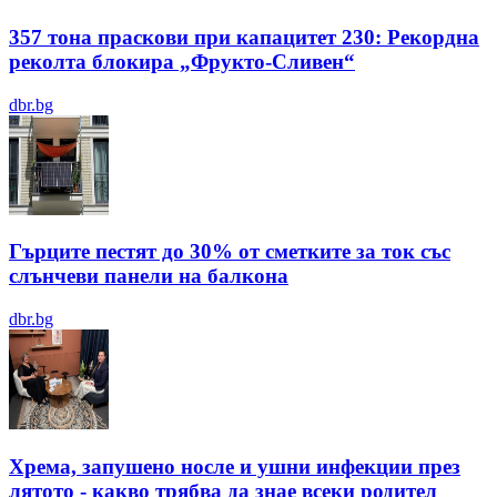
357 тона праскови при капацитет 230: Рекордна
реколта блокира „Фрукто-Сливен“
dbr.bg
Гърците пестят до 30% от сметките за ток със
слънчеви панели на балкона
dbr.bg
Хрема, запушено носле и ушни инфекции през
лятотo - какво трябва да знае всеки родител