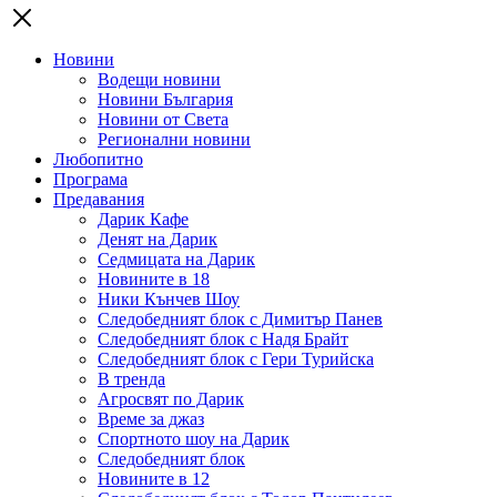
Новини
Водещи новини
Новини България
Новини от Света
Регионални новини
Любопитно
Програма
Предавания
Дарик Кафе
Денят на Дарик
Седмицата на Дарик
Новините в 18
Ники Кънчев Шоу
Следобедният блок с Димитър Панев
Следобедният блок с Надя Брайт
Следобедният блок с Гери Турийска
В тренда
Агросвят по Дарик
Време за джаз
Спортното шоу на Дарик
Следобедният блок
Новините в 12