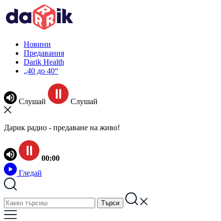
Новини
Предавания
Darik Health
„40 до 40“
Слушай
Слушай
Дарик радио - предаване на живо!
00:00
Гледай