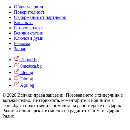
Общи условия
Поверителност
Съдържание от партньори
Контакти
Етичен кодекс
Всички статии
Ключови думи
Реклама
За нас
Dsport.bg
9meseca.bg
Idei.bg
Dbr.bg
Agri.bg
© 2026 Всички права запазени. Позоваването с хиперлинк е
задължително. Интервютата, коментарите и новините в
Darik.bg са подготвени с помощта на репортерите на Дарик
Радио и новинарските емисии на радиото. Снимки: Дарик
Радио.