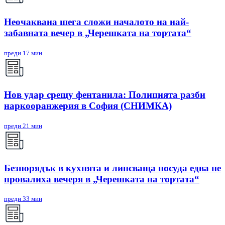
Неочаквана шега сложи началото на най-
забавната вечер в „Черешката на тортата“
преди 17 мин
Нов удар срещу фентанила: Полицията разби
наркооранжерия в София (СНИМКА)
преди 21 мин
Безпорядък в кухнята и липсваща посуда едва не
провалиха вечеря в „Черешката на тортата“
преди 33 мин