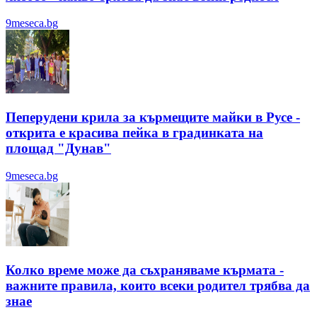
9meseca.bg
Пеперудени крила за кърмещите майки в Русе -
открита е красива пейка в градинката на
площад "Дунав"
9meseca.bg
Колко време може да съхраняваме кърмата -
важните правила, които всеки родител трябва да
знае