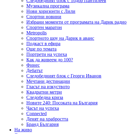
Следобедният блок с Тодор Пантилеев
Музикална програма
Нови хоризонти с Лили
Спортни новини
Избрани моменти от програмата на Дарик радио
Спортен маратон
Metropolis
Спортното шоу на Дарик в аванс
Подкаст в ефира
Още по темата
Портрети на успеха
Как да живеем до 100?
Финес
Дебатът
Следобедният блок с Георги Иванов
Мечтани дестинации
Гласът на изкуството
Квадратни метри
Следобедна криза
Новите 240: Посоката на България
Часът на успеха
Connected
Денят на храбростта
Бранд България
На живо