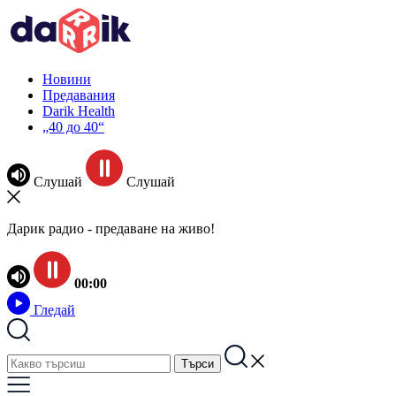
Новини
Предавания
Darik Health
„40 до 40“
Слушай
Слушай
Дарик радио - предаване на живо!
00:00
Гледай