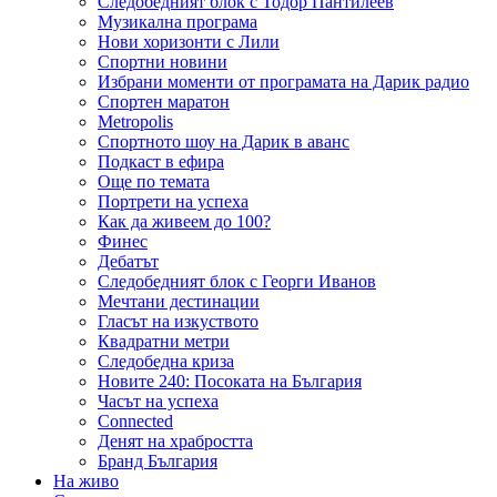
Следобедният блок с Тодор Пантилеев
Музикална програма
Нови хоризонти с Лили
Спортни новини
Избрани моменти от програмата на Дарик радио
Спортен маратон
Metropolis
Спортното шоу на Дарик в аванс
Подкаст в ефира
Още по темата
Портрети на успеха
Как да живеем до 100?
Финес
Дебатът
Следобедният блок с Георги Иванов
Мечтани дестинации
Гласът на изкуството
Квадратни метри
Следобедна криза
Новите 240: Посоката на България
Часът на успеха
Connected
Денят на храбростта
Бранд България
На живо