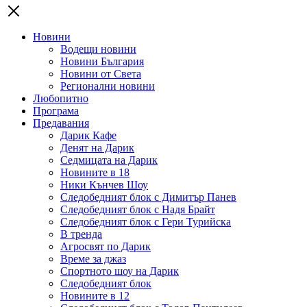
Новини
Водещи новини
Новини България
Новини от Света
Регионални новини
Любопитно
Програма
Предавания
Дарик Кафе
Денят на Дарик
Седмицата на Дарик
Новините в 18
Ники Кънчев Шоу
Следобедният блок с Димитър Панев
Следобедният блок с Надя Брайт
Следобедният блок с Гери Турийска
В тренда
Агросвят по Дарик
Време за джаз
Спортното шоу на Дарик
Следобедният блок
Новините в 12