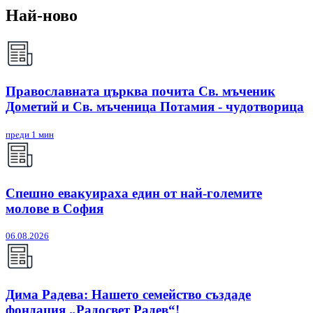
Най-ново
Православната църква почита Св. мъченик
Дометий и Св. мъченица Потамия - чудотворица
преди 1 мин
Спешно евакуираха един от най-големите
молове в София
06.08.2026
Дима Радева: Нашето семейство създаде
фондация „Радосвет Радев“!