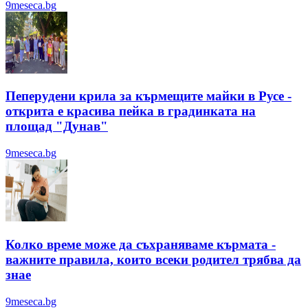
9meseca.bg
Пеперудени крила за кърмещите майки в Русе -
открита е красива пейка в градинката на
площад "Дунав"
9meseca.bg
Колко време може да съхраняваме кърмата -
важните правила, които всеки родител трябва да
знае
9meseca.bg