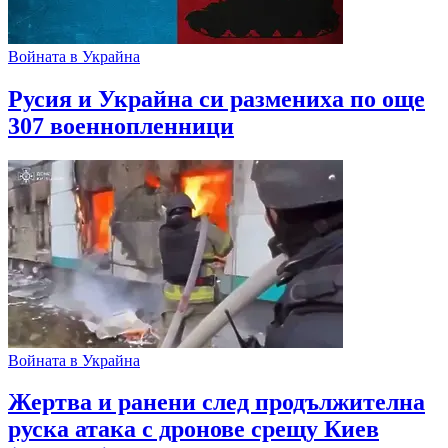
Войната в Украйна
Русия и Украйна си размениха по още
307 военнопленници
Войната в Украйна
Жертва и ранени след продължителна
руска атака с дронове срещу Киев