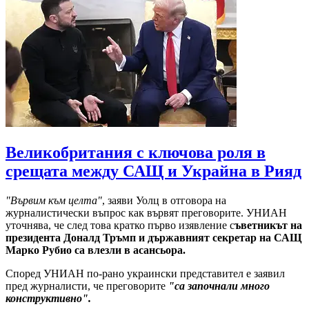
Великобритания с ключова роля в
срещата между САЩ и Украйна в Рияд
"Вървим към целта"
, заяви Уолц в отговора на
журналистически въпрос как вървят преговорите. УНИАН
уточнява, че след това кратко първо изявление с
ъветникът на
президента Доналд Тръмп и държавният секретар на САЩ
Марко Рубио са влезли в асансьора.
Според УНИАН по-рано украински представител е заявил
пред журналисти, че преговорите
"са започнали много
конструктивно".