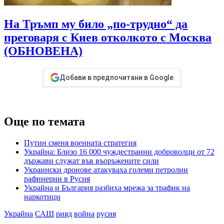
На Тръмп му било „по-трудно“ да
преговаря с Киев отколкото с Москва
(ОБНОВЕНА)
Добави в предпочитани в Google
Още по темата
Путин сменя военната стратегия
Украйна: Близо 16 000 чуждестранни доброволци от 72
държави служат във въоръжените сили
Украински дронове атакуваха големи петролни
рафинерии в Русия
Украйна и България разбиха мрежа за трафик на
наркотици
Украйна
САЩ
рияд
война
русия