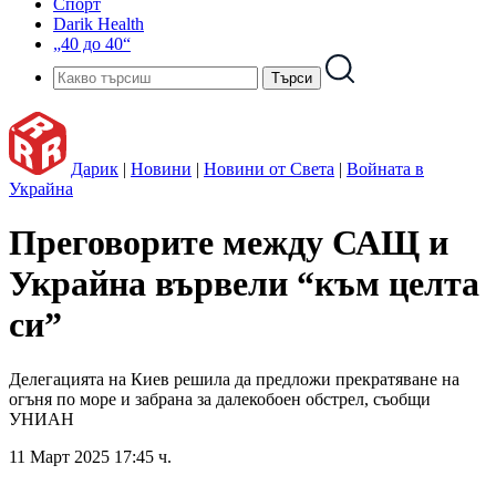
Спорт
Darik Health
„40 до 40“
Дарик
|
Новини
|
Новини от Света
|
Войната в
Украйна
Преговорите между САЩ и
Украйна вървели “към целта
си”
Делегацията на Киев решила да предложи прекратяване на
огъня по море и забрана за далекобоен обстрел, съобщи
УНИАН
11 Март 2025 17:45 ч.