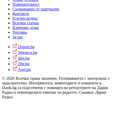
Поверителност
Съдържание от партньори
Контакти
Етичен кодекс
Всички статии
Ключови думи
Реклама
За нас
Dsport.bg
9meseca.bg
Idei.bg
Dbr.bg
Agri.bg
© 2026 Всички права запазени. Позоваването с хиперлинк е
задължително. Интервютата, коментарите и новините в
Darik.bg са подготвени с помощта на репортерите на Дарик
Радио и новинарските емисии на радиото. Снимки: Дарик
Радио.