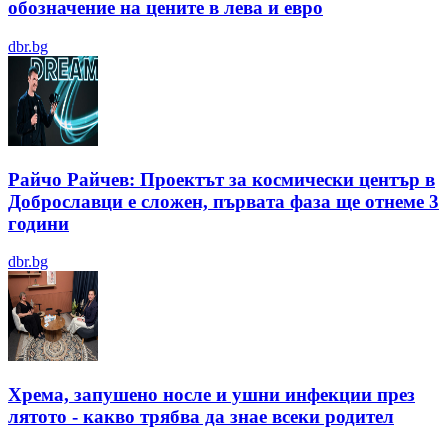
обозначение на цените в лева и евро
dbr.bg
Райчо Райчев: Проектът за космически център в
Доброславци е сложен, първата фаза ще отнеме 3
години
dbr.bg
Хрема, запушено носле и ушни инфекции през
лятотo - какво трябва да знае всеки родител