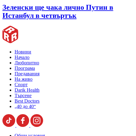
Зеленски ще чака лично Путин в
Истанбул в четвъртък
Новини
Начало
Любопитно
Програма
Предавания
На живо
Спорт
Darik Health
Търсене
Best Doctors
„40 до 40“
Общи условия