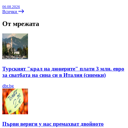
06.08.2026
Всички
От мрежата
Турският "крал на дюнерите" плати 3 млн. евро
за сватбата на сина си в Италия (снимки)
dbr.bg
Първи вериги у нас премахват двойното