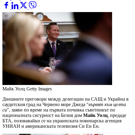
Майк Уолц
Getty Images
Днешните преговори между делегации на САЩ и Украйна в
саудитския град на Червено море Джеда "
вървят към целта
си
", заяви по време на първата почивка съветникът по
националната сигурност на Белия дом
Майк Уолц
, предаде
БТА, позовавайки се на украинската новинарска агенция
УНИАН и американската телевизия Си Ен Ен.