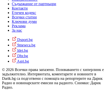
Съдържание от партньори
Контакти
Етичен кодекс
Всички статии
Ключови думи
Реклама
За нас
Dsport.bg
9meseca.bg
Idei.bg
Dbr.bg
Agri.bg
© 2026 Всички права запазени. Позоваването с хиперлинк е
задължително. Интервютата, коментарите и новините в
Darik.bg са подготвени с помощта на репортерите на Дарик
Радио и новинарските емисии на радиото. Снимки: Дарик
Радио.