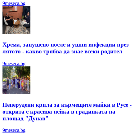
9meseca.bg
Хрема, запушено носле и ушни инфекции през
лятотo - какво трябва да знае всеки родител
9meseca.bg
Пеперудени крила за кърмещите майки в Русе -
открита е красива пейка в градинката на
площад "Дунав"
9meseca.bg