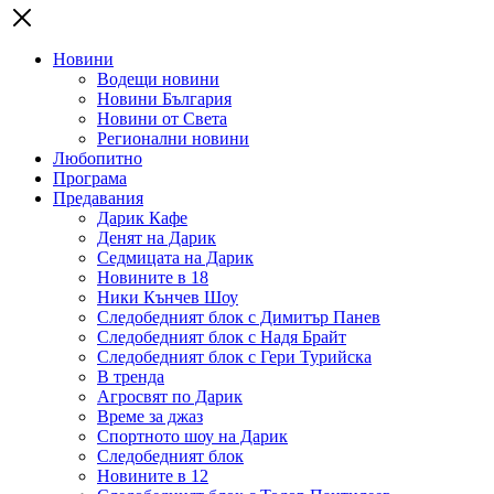
Новини
Водещи новини
Новини България
Новини от Света
Регионални новини
Любопитно
Програма
Предавания
Дарик Кафе
Денят на Дарик
Седмицата на Дарик
Новините в 18
Ники Кънчев Шоу
Следобедният блок с Димитър Панев
Следобедният блок с Надя Брайт
Следобедният блок с Гери Турийска
В тренда
Агросвят по Дарик
Време за джаз
Спортното шоу на Дарик
Следобедният блок
Новините в 12