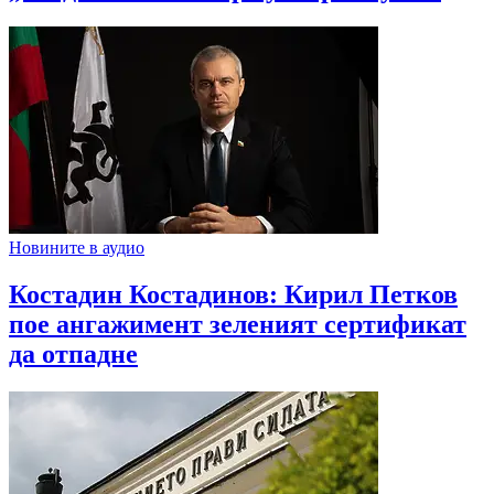
Новините в аудио
Костадин Костадинов: Кирил Петков
пое ангажимент зеленият сертификат
да отпадне