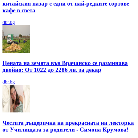
китайския пазар с едни от най-редките сортове
кафе в света
dbr.bg
Цената на земята във Врачанско се разминава
двойно: От 1022 до 2286 лв. за декар
dbr.bg
Честита дъщеричка на прекрасната ни лекторка
от Училищата за родители - Симона Крумова!