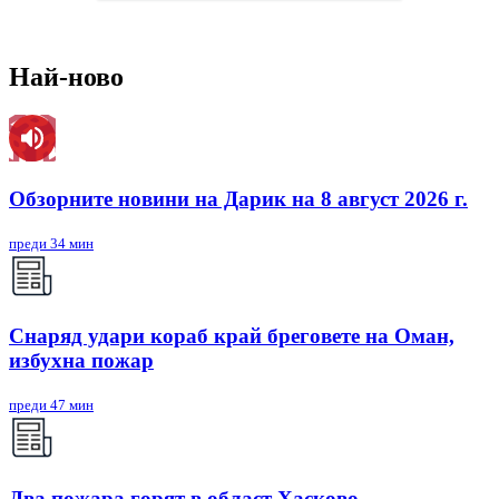
Най-ново
Обзорните новини на Дарик на 8 август 2026 г.
преди 34 мин
Снаряд удари кораб край бреговете на Оман,
избухна пожар
преди 47 мин
Два пожара горят в област Хасково