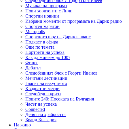
Следобедният блок с Тодор Пантилеев
Музикална програма
Нови хоризонти с Лили
Спортни новини
Избрани моменти от програмата на Дарик радио
Спортен маратон
Metropolis
Спортното шоу на Дарик в аванс
Подкаст в ефира
Още по темата
Портрети на успеха
Как да живеем до 100?
Финес
Дебатът
Следобедният блок с Георги Иванов
Мечтани дестинации
Гласът на изкуството
Квадратни метри
Следобедна криза
Новите 240: Посоката на България
Часът на успеха
Connected
Денят на храбростта
Бранд България
На живо