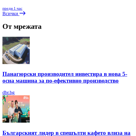
преди 1 час
Всички
От мрежата
Панагюрски производител инвестира в нова 5-
осна машина за по-ефективно производство
dbr.bg
Българският лидер в спешълти кафето влиза на