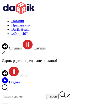
Новини
Предавания
Darik Health
„40 до 40“
Слушай
Слушай
Дарик радио - предаване на живо!
00:00
Гледай