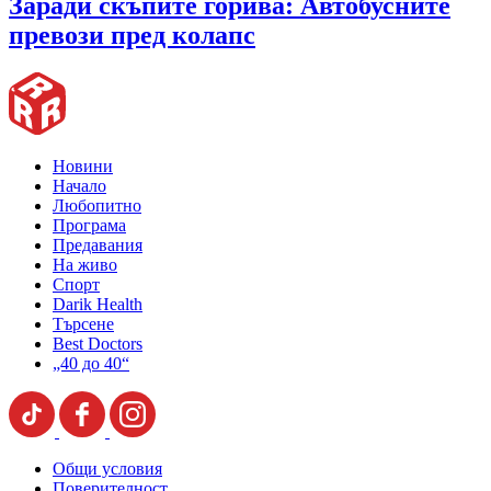
Заради скъпите горива: Автобусните
превози пред колапс
Новини
Начало
Любопитно
Програма
Предавания
На живо
Спорт
Darik Health
Търсене
Best Doctors
„40 до 40“
Общи условия
Поверителност