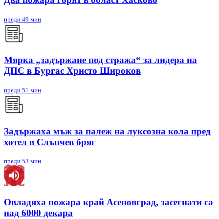
преди 49 мин
Мярка „задържане под стража“ за лидера на
ДПС в Бургас Христо Широков
преди 51 мин
Задържаха мъж за палеж на луксозна кола пред
хотел в Слънчев бряг
преди 53 мин
Овладяха пожара край Асеновград, засегнати са
над 6000 декара