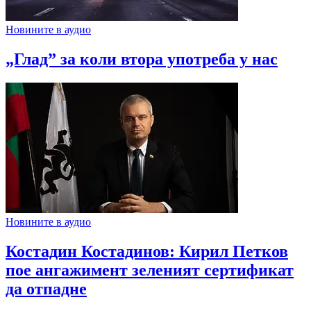
Новините в аудио
„Глад” за коли втора употреба у нас
Новините в аудио
Костадин Костадинов: Кирил Петков
пое ангажимент зеленият сертификат
да отпадне