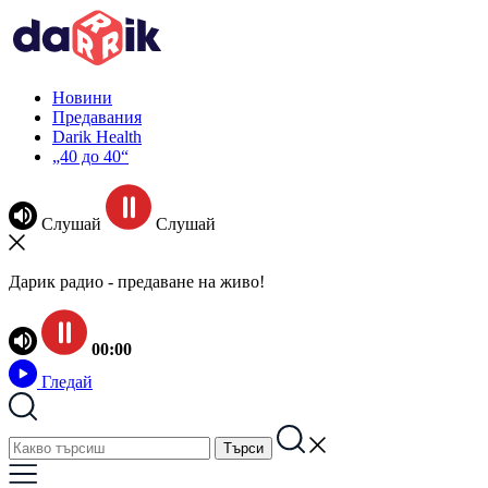
Новини
Предавания
Darik Health
„40 до 40“
Слушай
Слушай
Дарик радио - предаване на живо!
00:00
Гледай