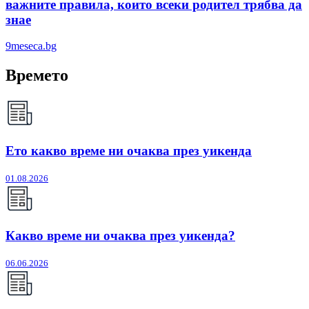
важните правила, които всеки родител трябва да
знае
9meseca.bg
Времето
Ето какво време ни очаква през уикенда
01.08.2026
Какво време ни очаква през уикенда?
06.06.2026