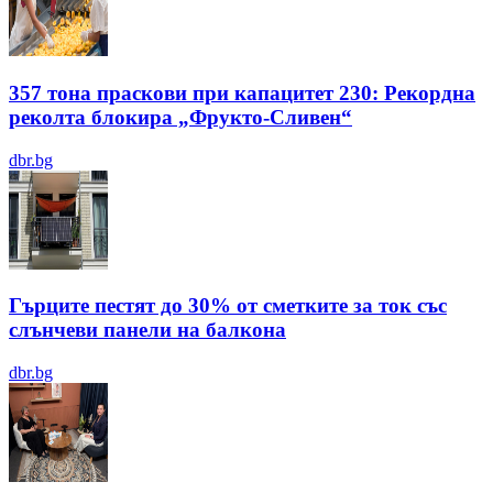
357 тона праскови при капацитет 230: Рекордна
реколта блокира „Фрукто-Сливен“
dbr.bg
Гърците пестят до 30% от сметките за ток със
слънчеви панели на балкона
dbr.bg