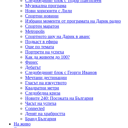
Следобедният блок с Тодор Пантилеев
Музикална програма
Нови хоризонти с Лили
Спортни новини
Избрани моменти от програмата на Дарик радио
Спортен маратон
Metropolis
Спортното шоу на Дарик в аванс
Подкаст в ефира
Още по темата
Портрети на успеха
Как да живеем до 100?
Финес
Дебатът
Следобедният блок с Георги Иванов
Мечтани дестинации
Гласът на изкуството
Квадратни метри
Следобедна криза
Новите 240: Посоката на България
Часът на успеха
Connected
Денят на храбростта
Бранд България
На живо