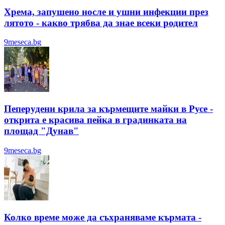
Хрема, запушено носле и ушни инфекции през
лятотo - какво трябва да знае всеки родител
9meseca.bg
Пеперудени крила за кърмещите майки в Русе -
открита е красива пейка в градинката на
площад "Дунав"
9meseca.bg
Колко време може да съхраняваме кърмата -