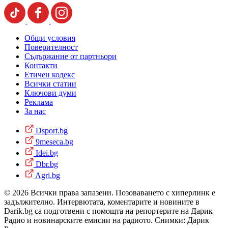
Общи условия
Поверителност
Съдържание от партньори
Контакти
Етичен кодекс
Всички статии
Ключови думи
Реклама
За нас
Dsport.bg
9meseca.bg
Idei.bg
Dbr.bg
Agri.bg
© 2026 Всички права запазени. Позоваването с хиперлинк е
задължително. Интервютата, коментарите и новините в
Darik.bg са подготвени с помощта на репортерите на Дарик
Радио и новинарските емисии на радиото. Снимки: Дарик