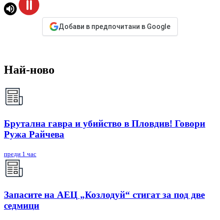
Добави в предпочитани в Google
Най-ново
Брутална гавра и убийство в Пловдив! Говори
Ружа Райчева
преди 1 час
Запасите на АЕЦ „Козлодуй“ стигат за под две
седмици