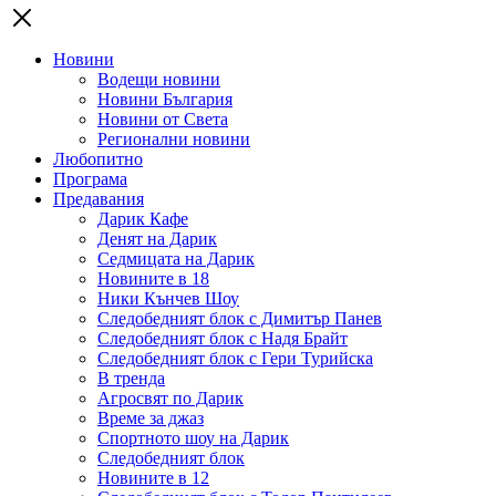
Новини
Водещи новини
Новини България
Новини от Света
Регионални новини
Любопитно
Програма
Предавания
Дарик Кафе
Денят на Дарик
Седмицата на Дарик
Новините в 18
Ники Кънчев Шоу
Следобедният блок с Димитър Панев
Следобедният блок с Надя Брайт
Следобедният блок с Гери Турийска
В тренда
Агросвят по Дарик
Време за джаз
Спортното шоу на Дарик
Следобедният блок
Новините в 12