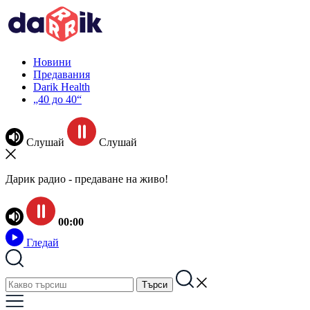
Новини
Предавания
Darik Health
„40 до 40“
Слушай
Слушай
Дарик радио - предаване на живо!
00:00
Гледай