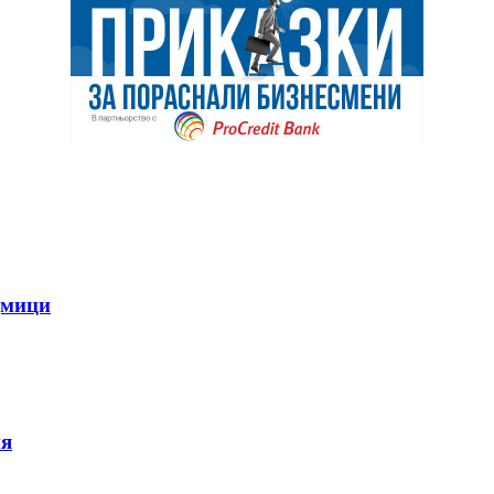
дмици
ия