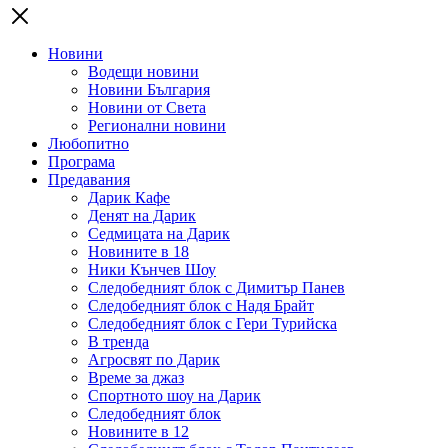
Новини
Водещи новини
Новини България
Новини от Света
Регионални новини
Любопитно
Програма
Предавания
Дарик Кафе
Денят на Дарик
Седмицата на Дарик
Новините в 18
Ники Кънчев Шоу
Следобедният блок с Димитър Панев
Следобедният блок с Надя Брайт
Следобедният блок с Гери Турийска
В тренда
Агросвят по Дарик
Време за джаз
Спортното шоу на Дарик
Следобедният блок
Новините в 12