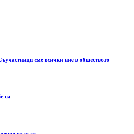
 Съучастници сме всички ние в обществото
е си
шение на съда