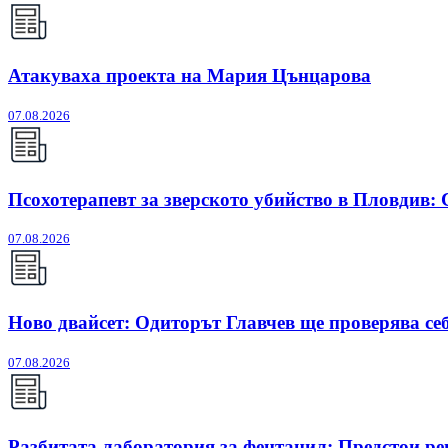
Атакуваха проекта на Мария Цънцарова
07.08.2026
Псохотерапевт за зверското убийство в Пловдив:
07.08.2026
Ново двайсет: Одиторът Главчев ще проверява себ
07.08.2026
Разбитата лаборатория за фентанил: Предстои ре