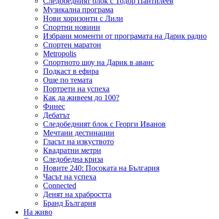
Следобедният блок с Тодор Пантилеев
Музикална програма
Нови хоризонти с Лили
Спортни новини
Избрани моменти от програмата на Дарик радио
Спортен маратон
Metropolis
Спортното шоу на Дарик в аванс
Подкаст в ефира
Още по темата
Портрети на успеха
Как да живеем до 100?
Финес
Дебатът
Следобедният блок с Георги Иванов
Мечтани дестинации
Гласът на изкуството
Квадратни метри
Следобедна криза
Новите 240: Посоката на България
Часът на успеха
Connected
Денят на храбростта
Бранд България
На живо