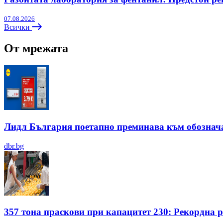
07.08.2026
Всички
От мрежата
Лидл България поетапно преминава към обозначав
dbr.bg
357 тона праскови при капацитет 230: Рекордна