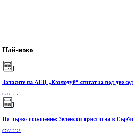
Най-ново
Запасите на АЕЦ „Козлодуй“ стигат за под две се
07.08.2026
На първо посещение: Зеленски пристигна в Сърб
07.08.2026