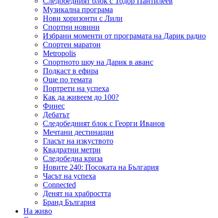
Следобедният блок с Тодор Пантилеев
Музикална програма
Нови хоризонти с Лили
Спортни новини
Избрани моменти от програмата на Дарик радио
Спортен маратон
Metropolis
Спортното шоу на Дарик в аванс
Подкаст в ефира
Още по темата
Портрети на успеха
Как да живеем до 100?
Финес
Дебатът
Следобедният блок с Георги Иванов
Мечтани дестинации
Гласът на изкуството
Квадратни метри
Следобедна криза
Новите 240: Посоката на България
Часът на успеха
Connected
Денят на храбростта
Бранд България
На живо