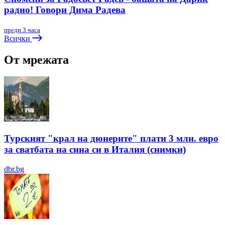
радио! Говори Дима Радева
преди 3 часа
Всички
От мрежата
Турският "крал на дюнерите" плати 3 млн. евро
за сватбата на сина си в Италия (снимки)
dbr.bg