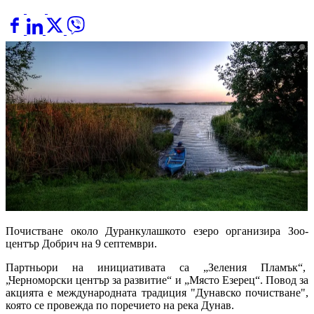
Почистване около Дуранкулашкото езеро организира Зоо-
център Добрич на 9 септември.
Партньори на инициативата са „Зеления Пламък“,
„Черноморски център за развитие“ и „Място Езерец“. Повод за
акцията е международната традиция "Дунавско почистване",
която се провежда по поречието на река Дунав.