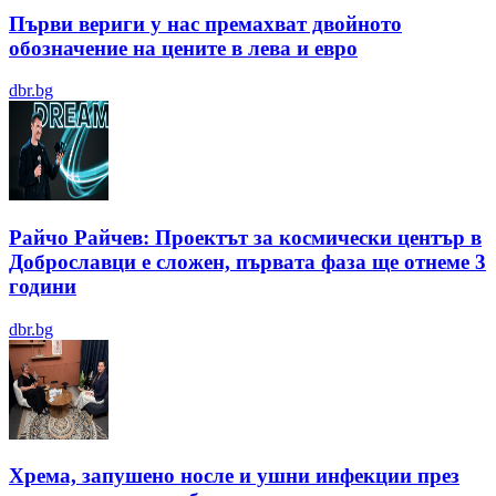
Първи вериги у нас премахват двойното
обозначение на цените в лева и евро
dbr.bg
Райчо Райчев: Проектът за космически център в
Доброславци е сложен, първата фаза ще отнеме 3
години
dbr.bg
Хрема, запушено носле и ушни инфекции през