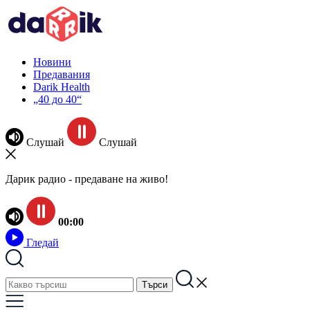
Новини
Предавания
Darik Health
„40 до 40“
Слушай
Слушай
Дарик радио - предаване на живо!
00:00
Гледай