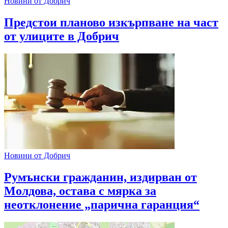
Новини от Добрич
Предстои планово изкърпване на част
от улиците в Добрич
Новини от Добрич
Румънски гражданин, издирван от
Молдова, остава с мярка за
неотклонение „парична гаранция“