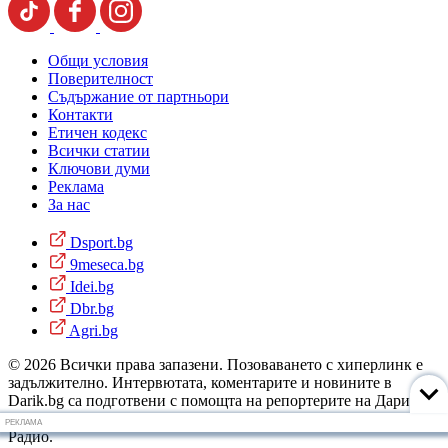
Общи условия
Поверителност
Съдържание от партньори
Контакти
Етичен кодекс
Всички статии
Ключови думи
Реклама
За нас
Dsport.bg
9meseca.bg
Idei.bg
Dbr.bg
Agri.bg
© 2026 Всички права запазени. Позоваването с хиперлинк е
задължително. Интервютата, коментарите и новините в
Darik.bg са подготвени с помощта на репортерите на Дарик
Радио и новинарските емисии на радиото. Снимки: Дарик
РЕКЛАМА
Радио.