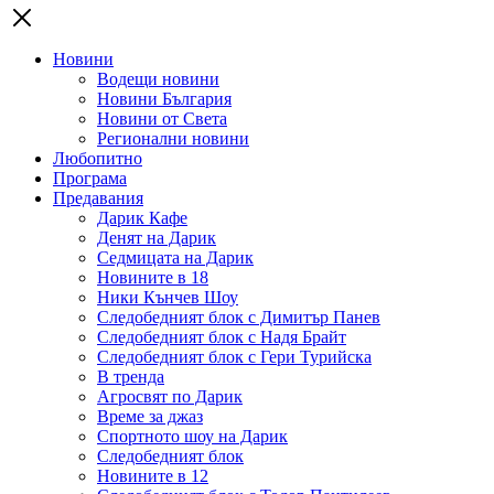
Новини
Водещи новини
Новини България
Новини от Света
Регионални новини
Любопитно
Програма
Предавания
Дарик Кафе
Денят на Дарик
Седмицата на Дарик
Новините в 18
Ники Кънчев Шоу
Следобедният блок с Димитър Панев
Следобедният блок с Надя Брайт
Следобедният блок с Гери Турийска
В тренда
Агросвят по Дарик
Време за джаз
Спортното шоу на Дарик
Следобедният блок
Новините в 12