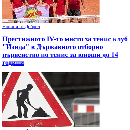
Новини от Добрич
Престижното IV-то място за тенис клуб
"Изида" в Държавното отборно
първенство по тенис за юноши до 14
години