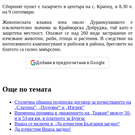
Сборният пункт е пазарчето в центъра на с. Крапец, в 8.30 ч.
на 9 септември.
Живописната влажна зона около Дуранкулашкото е
изключително значима за Крайморска Добруджа, тъй като е
защитена местност. Опазват се над 260 вида застрашени от
изчезване животни, риби, птици и растения. В следствие на
интензивното къмпингуване и риболов в района, бреговете на
блатото са силно замърсени.
Добави в предпочитани в Google
Още по темата
Столична община подписва договор за почистването на
„Слатина”, „Подуяне” и „Изгрев”
Временна промяна в движението на „Тракия“ между 50-
и и 53-ия км. в платното за Бургас
Враца се включи в „Да изчистим България заедно“
Да изчистим Враца заедно!