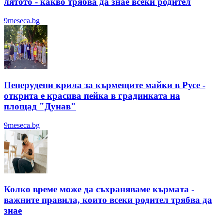
лятотo - какво трябва да знае всеки родител
9meseca.bg
Пеперудени крила за кърмещите майки в Русе -
открита е красива пейка в градинката на
площад "Дунав"
9meseca.bg
Колко време може да съхраняваме кърмата -
важните правила, които всеки родител трябва да
знае