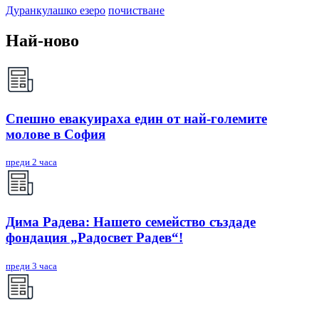
Дуранкулашко езеро
почистване
Най-ново
Спешно евакуираха един от най-големите
молове в София
преди 2 часа
Дима Радева: Нашето семейство създаде
фондация „Радосвет Радев“!
преди 3 часа