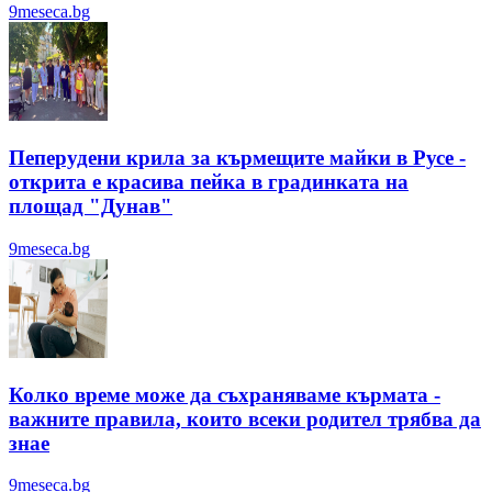
9meseca.bg
Пеперудени крила за кърмещите майки в Русе -
открита е красива пейка в градинката на
площад "Дунав"
9meseca.bg
Колко време може да съхраняваме кърмата -
важните правила, които всеки родител трябва да
знае
9meseca.bg