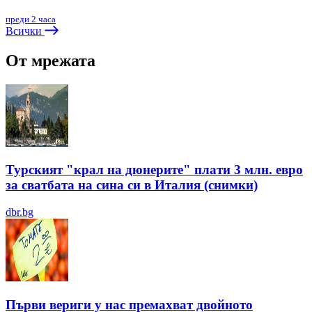
преди 2 часа
Всички
От мрежата
Турският "крал на дюнерите" плати 3 млн. евро
за сватбата на сина си в Италия (снимки)
dbr.bg
Първи вериги у нас премахват двойното