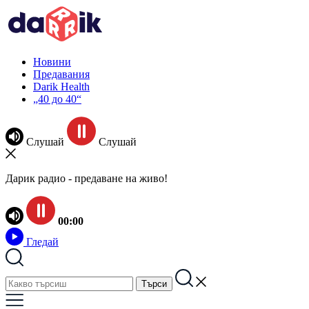
Новини
Предавания
Darik Health
„40 до 40“
Слушай
Слушай
Дарик радио - предаване на живо!
00:00
Гледай