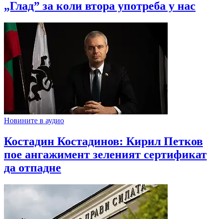
„Глад” за коли втора употреба у нас
Новините в аудио
Костадин Костадинов: Кирил Петков
пое ангажимент зеленият сертификат
да отпадне