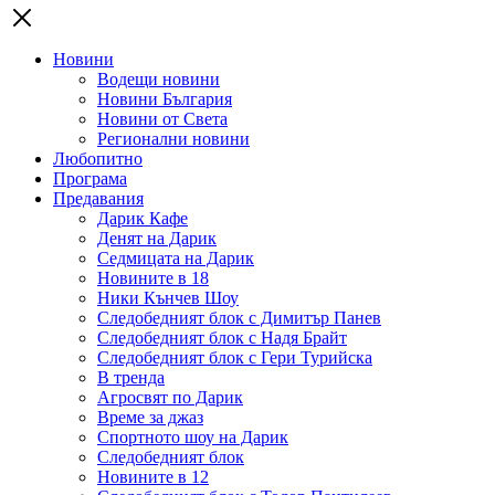
Новини
Водещи новини
Новини България
Новини от Света
Регионални новини
Любопитно
Програма
Предавания
Дарик Кафе
Денят на Дарик
Седмицата на Дарик
Новините в 18
Ники Кънчев Шоу
Следобедният блок с Димитър Панев
Следобедният блок с Надя Брайт
Следобедният блок с Гери Турийска
В тренда
Агросвят по Дарик
Време за джаз
Спортното шоу на Дарик
Следобедният блок
Новините в 12