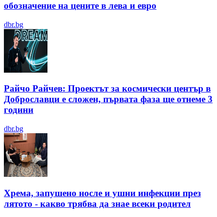
обозначение на цените в лева и евро
dbr.bg
Райчо Райчев: Проектът за космически център в
Доброславци е сложен, първата фаза ще отнеме 3
години
dbr.bg
Хрема, запушено носле и ушни инфекции през
лятотo - какво трябва да знае всеки родител