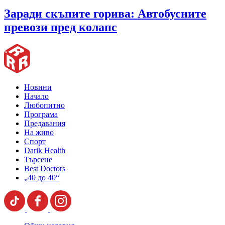
Заради скъпите горива: Автобусните
превози пред колапс
Новини
Начало
Любопитно
Програма
Предавания
На живо
Спорт
Darik Health
Търсене
Best Doctors
„40 до 40“