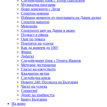
Следобедният блок с Тодор Пантилеев
Музикална програма
Нови хоризонти с Лили
Спортни новини
Избрани моменти от програмата на Дарик радио
Спортен маратон
Metropolis
Спортното шоу на Дарик в аванс
Подкаст в ефира
Още по темата
Портрети на успеха
Как да живеем до 100?
Финес
Дебатът
Следобедният блок с Георги Иванов
Мечтани дестинации
Гласът на изкуството
Квадратни метри
Следобедна криза
Новите 240: Посоката на България
Часът на успеха
Connected
Денят на храбростта
Бранд България
На живо