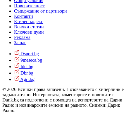
Общи условия
Поверителност
Съдържание от партньори
Контакти
Етичен кодекс
Всички статии
Ключови думи
Реклама
За нас
Dsport.bg
9meseca.bg
Idei.bg
Dbr.bg
Agri.bg
© 2026 Всички права запазени. Позоваването с хиперлинк е
задължително. Интервютата, коментарите и новините в
Darik.bg са подготвени с помощта на репортерите на Дарик
Радио и новинарските емисии на радиото. Снимки: Дарик
Радио.