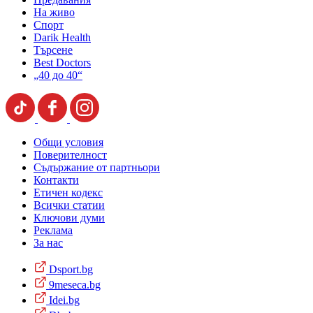
На живо
Спорт
Darik Health
Търсене
Best Doctors
„40 до 40“
Общи условия
Поверителност
Съдържание от партньори
Контакти
Етичен кодекс
Всички статии
Ключови думи
Реклама
За нас
Dsport.bg
9meseca.bg
Idei.bg