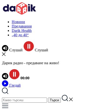
Новини
Предавания
Darik Health
„40 до 40“
Слушай
Слушай
Дарик радио - предаване на живо!
00:00
Гледай