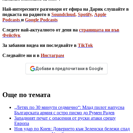
Най-интересните разговори от ефира на Дарик слушайте в
подкаста на радиото в
Soundcloud
,
Spotify
,
Apple
Podcasts
и
Google Podcasts
Следете най-актуалното от деня на
страницата ни във
Фейсбук
За забавни видеа ни последвайте в
TikTok
Следвайте ни и в
Инстаграм
Добави в предпочитани в Google
Още по темата
„Летях по 30 минути седмично“: Млад пилот напусна
Българската армия с остро писмо до Румен Радев
Западният печат с опасения от руски атаки срещу
Европа
Нов удар по Киев: Доверието към Зеленски бележи спад