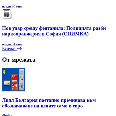
преди 30 мин
Нов удар срещу фентанила: Полицията разби
наркооранжерия в София (СНИМКА)
преди 34 мин
Всички
От мрежата
Лидл България поетапно преминава към
обозначаване на цените само в евро
dbr.bg