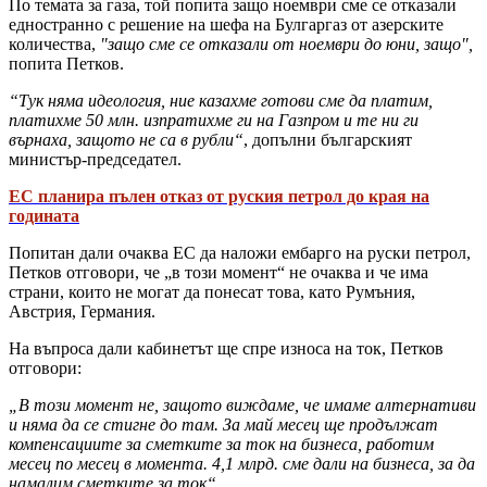
По темата за газа, той попита защо ноември сме се отказали
едностранно с решение на шефа на Булгаргаз от азерските
количества,
"защо сме се отказали от ноември до юни, защо",
попита Петков.
“Тук няма идеология, ние казахме готови сме да платим,
платихме 50 млн. изпратихме ги на Газпром и те ни ги
върнаха, защото не са в рубли“
, допълни българският
министър-председател.
ЕС планира пълен отказ от руския петрол до края на
годината
Попитан дали очаква ЕС да наложи ембарго на руски петрол,
Петков отговори, че „в този момент“ не очаква и че има
страни, които не могат да понесат това, като Румъния,
Австрия, Германия.
На въпроса дали кабинетът ще спре износа на ток, Петков
отговори:
„В този момент не, защото виждаме, че имаме алтернативи
и няма да се стигне до там. За май месец ще продължат
компенсациите за сметките за ток на бизнеса, работим
месец по месец в момента. 4,1 млрд. сме дали на бизнеса, за да
намалим сметките за ток“.