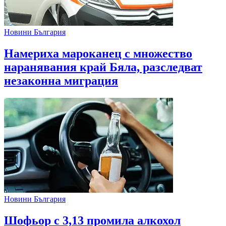
Новини България
Намериха мароканец с множество
наранявания край Бяла, разследват
незаконна миграция
Новини България
Шофьор с 3,13 промила алкохол