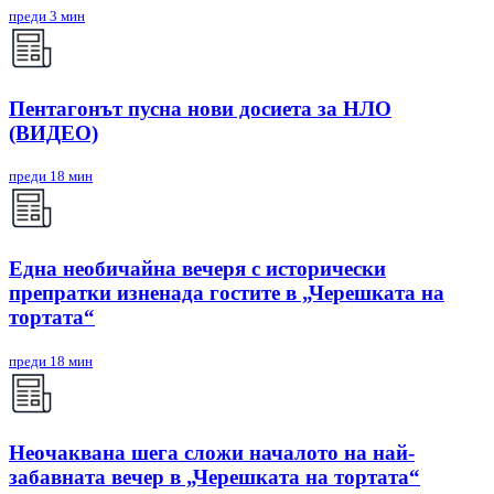
преди 3 мин
Пентагонът пусна нови досиета за НЛО
(ВИДЕО)
преди 18 мин
Една необичайна вечеря с исторически
препратки изненада гостите в „Черешката на
тортата“
преди 18 мин
Неочаквана шега сложи началото на най-
забавната вечер в „Черешката на тортата“