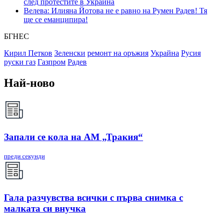
след протестите в Украйна
Велева: Илияна Йотова не е равно на Румен Радев! Тя
ще се еманципира!
БГНЕС
Кирил Петков
Зеленски
ремонт на оръжия
Украйна
Русия
руски газ
Газпром
Радев
Най-ново
Запали се кола на АМ „Тракия“
преди секунди
Гала разчувства всички с първа снимка с
малката си внучка