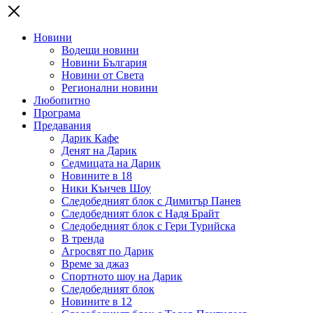
Новини
Водещи новини
Новини България
Новини от Света
Регионални новини
Любопитно
Програма
Предавания
Дарик Кафе
Денят на Дарик
Седмицата на Дарик
Новините в 18
Ники Кънчев Шоу
Следобедният блок с Димитър Панев
Следобедният блок с Надя Брайт
Следобедният блок с Гери Турийска
В тренда
Агросвят по Дарик
Време за джаз
Спортното шоу на Дарик
Следобедният блок
Новините в 12