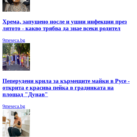
Хрема, запушено носле и ушни инфекции през
лятотo - какво трябва да знае всеки родител
9meseca.bg
Пеперудени крила за кърмещите майки в Русе -
открита е красива пейка в градинката на
площад "Дунав"
9meseca.bg