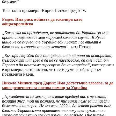
безумие.“
Това заяви премиерът Кирил Петков пред bTV.
Радев: Има риск войната да ескалира като
общоевропейска
„Бих казал на президента, че отиването до Украйна за мен
промени още повече моя мироглед какво се случва. В Русия
нищо не се случва, а в Украйна едни ракети се впиват в
блоковете и взривяват населението“,
каза Петков.
„България трябва да е от правилната страна на историята,
българският интерес е да не се навеждаме, да сме част от
Европа и да помагаме агресорът да не напредва“,
категоричен
е премиерът, като посочи, че с тези думи се обръща към
президента Радев.
Никола Минчев пред Дарик: Има достатъчно гласове, за да
мине решението за военна помощ за Украйна
„Президентът не мисля, че имаше предвид нас с неговата
позиция днес, той ни познава, че ние винаги сме защитавали
българския интерес. Не може в 2022 г. да летят ракети към
блокове. Украинското правителство получава оръжия от
много страни като военна помощ, отвсякъде. Ние имаме