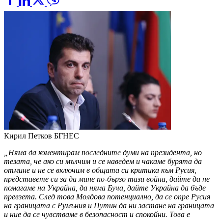
Кирил Петков
БГНЕС
„Няма да коментирам последните думи на президента, но
тезата, че ако си мълчим и се наведем и чакаме бурята да
отмине и не се включим в общата си критика към Русия,
представете си за да мине по-бързо тази война, дайте да не
помагаме на Украйна, да няма Буча, дайте Украйна да бъде
превзета. След това Молдова потенциално, да се опре Русия
на границата с Румъния и Путин да ни застане на границата
и ние да се чувстваме в безопасност и спокойни. Това е