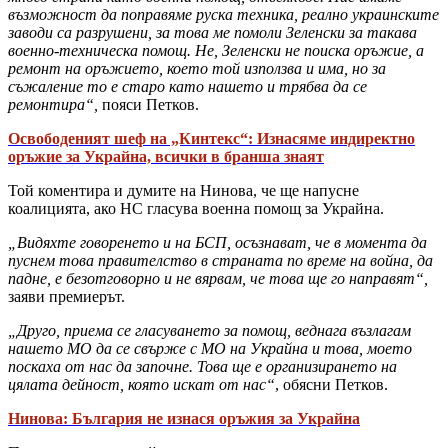
възможност да поправяме руска техника, реално украинските
заводи са разрушени, за това ме помоли Зеленски за такава
военно-техническа помощ. Не, Зеленски не поиска оръжие, а
ремонт на оръжието, което той използва и има, но за
съжаление то е старо като нашето и трябва да се
ремонтира“,
пояси Петков.
Освободеният шеф на „Кинтекс“: Изнасяме индиректно
оръжие за Украйна, всички в бранша знаят
Τοй коментира и думите на Нинова, че ще напусне
коалицията, ако НС гласува военна помощ за Украйна.
„Видяхте говоренето и на БСП, осъзнават, че в момента да
пуснем това правителство в страната по време на война, да
падне, е безотговорно и не вярвам, че това ще го направят“,
заяви премиерът.
„Друго, приема се гласуването за помощ, веднага възлагам
нашето МО да се свърже с МО на Украйна и това, моето
поскаха от нас да започне. Това ще е организирането на
цялата дейност, която искат от нас“
, обясни Петков.
Нинова: България не изнася оръжия за Украйна