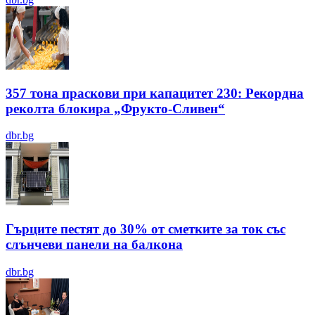
357 тона праскови при капацитет 230: Рекордна
реколта блокира „Фрукто-Сливен“
dbr.bg
Гърците пестят до 30% от сметките за ток със
слънчеви панели на балкона
dbr.bg