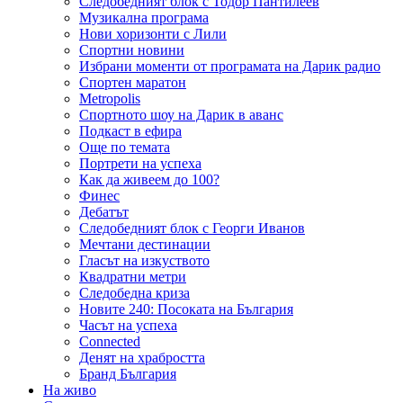
Следобедният блок с Тодор Пантилеев
Музикална програма
Нови хоризонти с Лили
Спортни новини
Избрани моменти от програмата на Дарик радио
Спортен маратон
Metropolis
Спортното шоу на Дарик в аванс
Подкаст в ефира
Още по темата
Портрети на успеха
Как да живеем до 100?
Финес
Дебатът
Следобедният блок с Георги Иванов
Мечтани дестинации
Гласът на изкуството
Квадратни метри
Следобедна криза
Новите 240: Посоката на България
Часът на успеха
Connected
Денят на храбростта
Бранд България
На живо