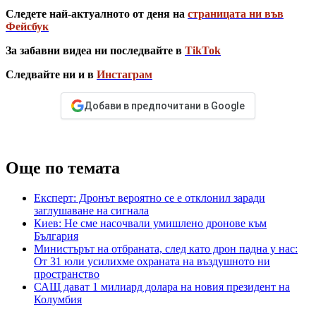
Следете най-актуалното от деня на
страницата ни във
Фейсбук
За забавни видеа ни последвайте в
TikTok
Следвайте ни и в
Инстаграм
Добави в предпочитани в Google
Още по темата
Експерт: Дронът вероятно се е отклонил заради
заглушаване на сигнала
Киев: Не сме насочвали умишлено дронове към
България
Министърът на отбраната, след като дрон падна у нас:
От 31 юли усилихме охраната на въздушното ни
пространство
САЩ дават 1 милиард долара на новия президент на
Колумбия