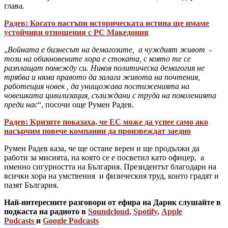
глава.
Радев: Когато настъпи историческата истина ще имаме
устойчиви отношения с РС Македония
„
Войната е бизнесът на демагозите, а чуждият живот -
този на обикновените хора е стоката, с която те се
разплащат помежду си. Никоя политическа демагогия не
трябва и няма правото да залага живота на почтения,
работещия човек , да унищожава постиженията на
човешката цивилизация, съзиждани с труда на поколенията
преди нас
“, посочи още Румен Радев.
Радев: Кризите показаха, че ЕС може да успее само ако
насърчим повече компании да произвеждат заедно
Румен Радев каза, че ще остане верен и ще продължи да
работи за мисията, на която се е посветил като офицер, а
именно сигурността на България. Президентът благодари на
всички хора на умствения и физическия труд, които градят и
пазят България.
Най-интересните разговори от ефира на Дарик слушайте в
подкаста на радиото в
Soundcloud
,
Spotify
,
Apple
Podcasts
и
Google Podcasts