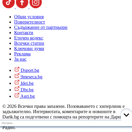
Общи условия
Поверителност
Съдържание от партньори
Контакти
Етичен кодекс
Всички статии
Ключови думи
Реклама
За нас
Dsport.bg
9meseca.bg
Idei.bg
Dbr.bg
Agri.bg
© 2026 Всички права запазени. Позоваването с хиперлинк е
задължително. Интервютата, коментарите и новините в
Darik.bg са подготвени с помощта на репортерите на Дарик
Радио и новинарските емисии на радиото. Снимки: Дарик
РЕКЛАМА
Радио.