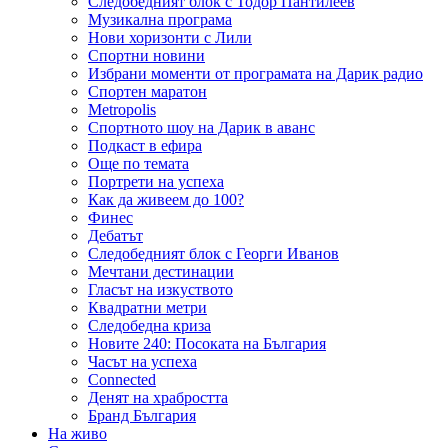
Следобедният блок с Тодор Пантилеев
Музикална програма
Нови хоризонти с Лили
Спортни новини
Избрани моменти от програмата на Дарик радио
Спортен маратон
Metropolis
Спортното шоу на Дарик в аванс
Подкаст в ефира
Още по темата
Портрети на успеха
Как да живеем до 100?
Финес
Дебатът
Следобедният блок с Георги Иванов
Мечтани дестинации
Гласът на изкуството
Квадратни метри
Следобедна криза
Новите 240: Посоката на България
Часът на успеха
Connected
Денят на храбростта
Бранд България
На живо