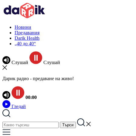
Новини
Предавания
Darik Health
„40 до 40“
Слушай
Слушай
Дарик радио - предаване на живо!
00:00
Гледай