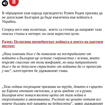
В обръщение към народа президентът Румен Радев призова да
не допускаме България да бъде въвлечена във войната в
Украйна.
Според него има политици, които са готови да направят тази
опасна стъпка в интерес на свои користни цели.
Радев: Политици пренебрегват войната в името на партиен
интерес
„
Наш човешки дълг е да помагаме на пострадалите от
войната и България ще остане съпричастна с всички, които
търсят спасение от този конфликт, но наш патриотичен
дълг е да не допуснем страстите от войната да се пренесат
у нас
“, категоричен бе държавният глава.
„
Тази година посрещаме празника на труда, докато в сърцето
на Европа отекват експлозии, а цели градове са в руини.
България вече понася косвени щети от тази война в
енергетиката и икономиката. Ръстът на цените потапя все
повече българи под линията на бедността
“, заяви държавният