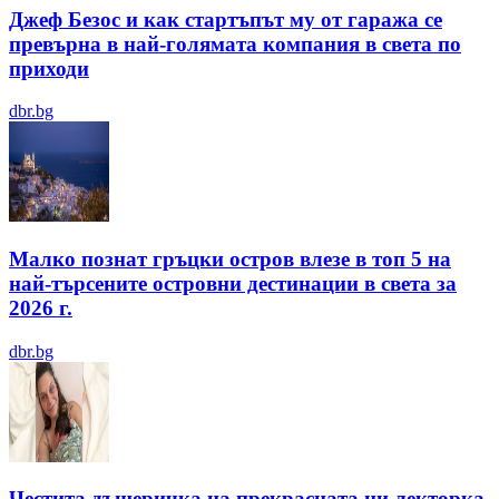
Джеф Безос и как стартъпът му от гаража се
превърна в най-голямата компания в света по
приходи
dbr.bg
Малко познат гръцки остров влезе в топ 5 на
най-търсените островни дестинации в света за
2026 г.
dbr.bg
Честита дъщеричка на прекрасната ни лекторка