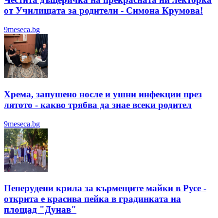
от Училищата за родители - Симона Крумова!
9meseca.bg
Хрема, запушено носле и ушни инфекции през
лятотo - какво трябва да знае всеки родител
9meseca.bg
Пеперудени крила за кърмещите майки в Русе -
открита е красива пейка в градинката на
площад "Дунав"