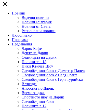
Новини
Водещи новини
Новини България
Новини от Света
Регионални новини
Любопитно
Програма
Предавания
Дарик Кафе
Денят на Дарик
Седмицата на Дарик
Новините в 18
Ники Кънчев Шоу
Следобедният блок с Димитър Панев
Следобедният блок с Надя Брайт
Следобедният блок с Гери Турийска
В тренда
Агросвят по Дарик
Време за джаз
Спортното шоу на Дарик
Следобедният блок
Новините в 12