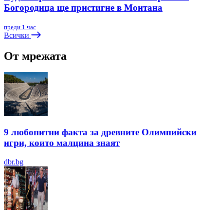
Богородица ще пристигне в Монтана
преди 1 час
Всички
От мрежата
9 любопитни факта за древните Олимпийски
игри, които малцина знаят
dbr.bg