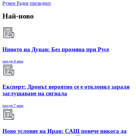
Румен Радев
президент
Най-ново
Нивото на Дунав: Без промяна при Русе
преди 4 мин
Експерт: Дронът вероятно се е отклонил заради
заглушаване на сигнала
преди 7 мин
Ново условие на Иран: САЩ повече никога да