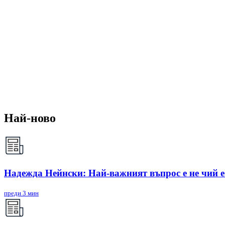
Най-ново
Надежда Нейнски: Най-важният въпрос е не чий е 
преди 3 мин