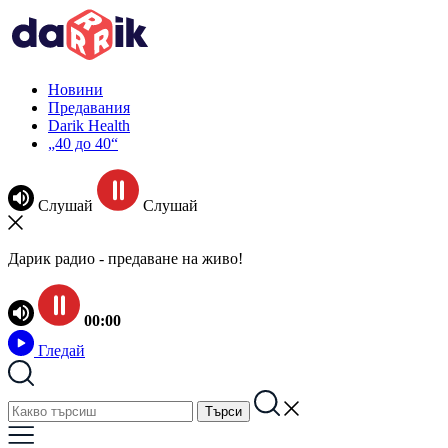
Новини
Предавания
Darik Health
„40 до 40“
Слушай
Слушай
Дарик радио - предаване на живо!
00:00
Гледай