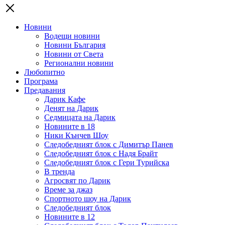
Новини
Водещи новини
Новини България
Новини от Света
Регионални новини
Любопитно
Програма
Предавания
Дарик Кафе
Денят на Дарик
Седмицата на Дарик
Новините в 18
Ники Кънчев Шоу
Следобедният блок с Димитър Панев
Следобедният блок с Надя Брайт
Следобедният блок с Гери Турийска
В тренда
Агросвят по Дарик
Време за джаз
Спортното шоу на Дарик
Следобедният блок
Новините в 12