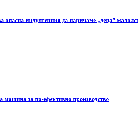
а опасна индулгенция да наричаме „деца” малоле
на машина за по-ефективно производство