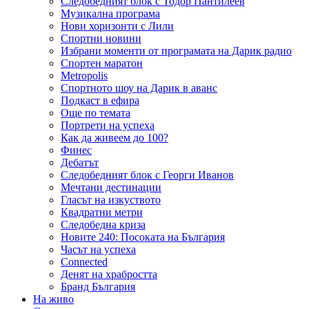
Следобедният блок с Тодор Пантилеев
Музикална програма
Нови хоризонти с Лили
Спортни новини
Избрани моменти от програмата на Дарик радио
Спортен маратон
Metropolis
Спортното шоу на Дарик в аванс
Подкаст в ефира
Още по темата
Портрети на успеха
Как да живеем до 100?
Финес
Дебатът
Следобедният блок с Георги Иванов
Мечтани дестинации
Гласът на изкуството
Квадратни метри
Следобедна криза
Новите 240: Посоката на България
Часът на успеха
Connected
Денят на храбростта
Бранд България
На живо