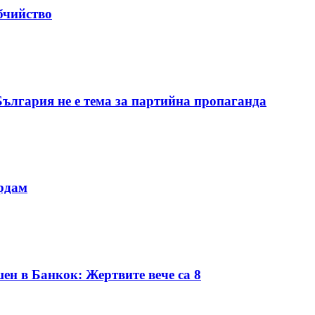
бчийство
България не е тема за партийна пропаганда
ердам
ен в Банкок: Жертвите вече са 8