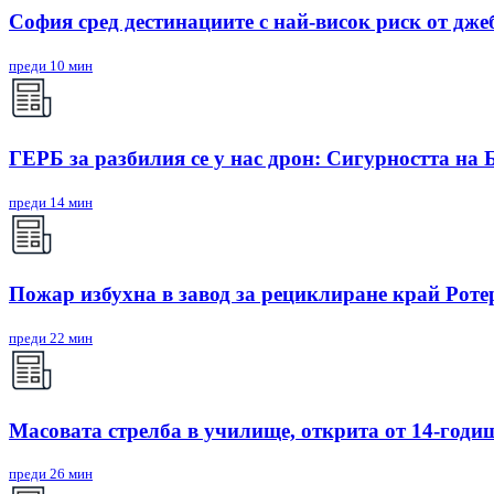
София сред дестинациите с най-висок риск от дже
преди 10 мин
ГЕРБ за разбилия се у нас дрон: Сигурността на 
преди 14 мин
Пожар избухна в завод за рециклиране край Рот
преди 22 мин
Масовата стрелба в училище, открита от 14-годиш
преди 26 мин