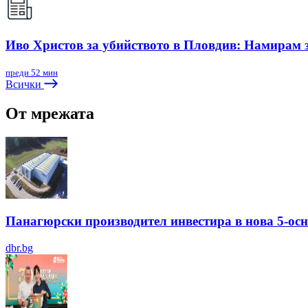
Иво Христов за убийството в Пловдив: Намирам з
преди 52 мин
Всички
От мрежата
Панагюрски производител инвестира в нова 5-ос
dbr.bg