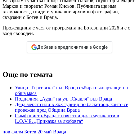
Във филма участват проф. Пламен Павлов, скулпторът Марин
Марков и творецът Роман Кисьов. Публиката ще има
възможност да види и уникални архивни фотографии,
свързани с Ботев и Враца.
Прожекцията е част от програмата на Ботеви дни 2026 и е с
вход свободен.
Добави в предпочитани в Google
Още по темата
Улица „Търговска“ във Враца събира съкварталци на
обща маса
Подпалиха „Ауди“ на ул. „Скакля“ във Враца
Деца мерят сили в 3х3 турнир по баскетбол, който се
провежда пред Община Враца
Симфониета-Враца с известни джаз музиканти в
L.O.V.E. „Приказка за любовта“
нов филм Ботев
20 май
Враца