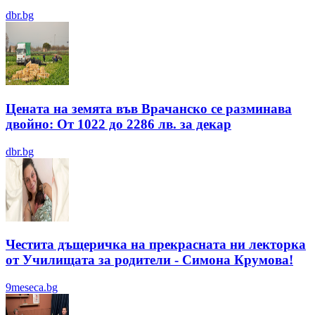
dbr.bg
Цената на земята във Врачанско се разминава
двойно: От 1022 до 2286 лв. за декар
dbr.bg
Честита дъщеричка на прекрасната ни лекторка
от Училищата за родители - Симона Крумова!
9meseca.bg