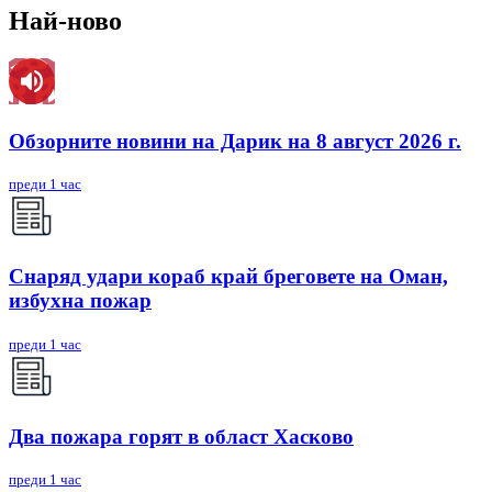
Най-ново
Обзорните новини на Дарик на 8 август 2026 г.
преди 1 час
Снаряд удари кораб край бреговете на Оман,
избухна пожар
преди 1 час
Два пожара горят в област Хасково
преди 1 час