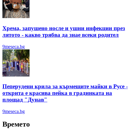
Хрема, запушено носле и ушни инфекции през
лятотo - какво трябва да знае всеки родител
9meseca.bg
Пеперудени крила за кърмещите майки в Русе -
открита е красива пейка в градинката на
площад "Дунав"
9meseca.bg
Времето