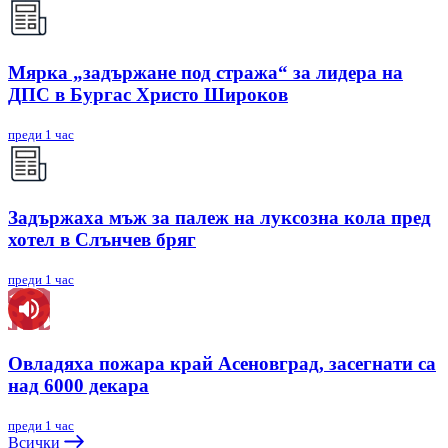
Мярка „задържане под стража“ за лидера на
ДПС в Бургас Христо Широков
преди 1 час
Задържаха мъж за палеж на луксозна кола пред
хотел в Слънчев бряг
преди 1 час
Овладяха пожара край Асеновград, засегнати са
над 6000 декара
преди 1 час
Всички