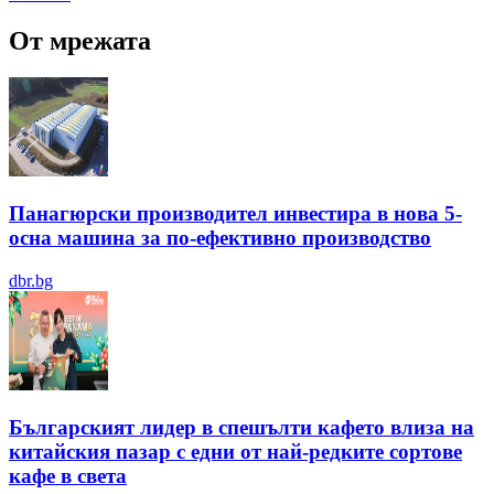
От мрежата
Панагюрски производител инвестира в нова 5-
осна машина за по-ефективно производство
dbr.bg
Българският лидер в спешълти кафето влиза на
китайския пазар с едни от най-редките сортове
кафе в света