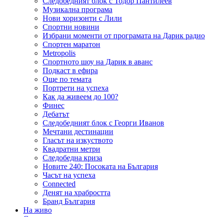
Следобедният блок с Тодор Пантилеев
Музикална програма
Нови хоризонти с Лили
Спортни новини
Избрани моменти от програмата на Дарик радио
Спортен маратон
Metropolis
Спортното шоу на Дарик в аванс
Подкаст в ефира
Още по темата
Портрети на успеха
Как да живеем до 100?
Финес
Дебатът
Следобедният блок с Георги Иванов
Мечтани дестинации
Гласът на изкуството
Квадратни метри
Следобедна криза
Новите 240: Посоката на България
Часът на успеха
Connected
Денят на храбростта
Бранд България
На живо