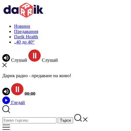
Новини
Предавания
Darik Health
„40 до 40“
Слушай
Слушай
Дарик радио - предаване на живо!
00:00
Гледай