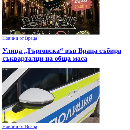
Новини от Враца
Улица „Търговска“ във Враца събира
съкварталци на обща маса
Новини от Враца