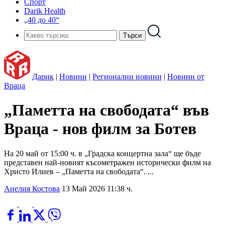
Спорт
Darik Health
„40 до 40“
Дарик
|
Новини
|
Регионални новини
|
Новини от
Враца
„Паметта на свободата“ във
Враца - нов филм за Ботев
На 20 май от 15:00 ч. в „Градска концертна зала“ ще бъде
представен най-новият късометражен исторически филм на
Христо Илиев – „Паметта на свободата“. ...
Анелия Костова
13 Май 2026 11:38 ч.