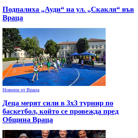
Подпалиха „Ауди“ на ул. „Скакля“ във
Враца
Новини от Враца
Деца мерят сили в 3х3 турнир по
баскетбол, който се провежда пред
Община Враца