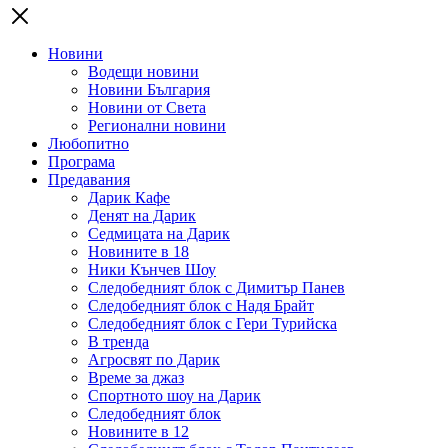
Новини
Водещи новини
Новини България
Новини от Света
Регионални новини
Любопитно
Програма
Предавания
Дарик Кафе
Денят на Дарик
Седмицата на Дарик
Новините в 18
Ники Кънчев Шоу
Следобедният блок с Димитър Панев
Следобедният блок с Надя Брайт
Следобедният блок с Гери Турийска
В тренда
Агросвят по Дарик
Време за джаз
Спортното шоу на Дарик
Следобедният блок
Новините в 12