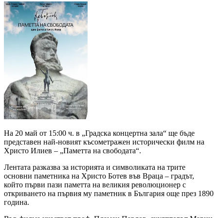
На 20 май от 15:00 ч. в „Градска концертна зала“ ще бъде
представен най-новият късометражен исторически филм на
Христо Илиев – „Паметта на свободата“.
Лентата разказва за историята и символиката на трите
основни паметника на Христо Ботев във Враца – градът,
който първи пази паметта на великия революционер с
откриването на първия му паметник в България още през 1890
година.