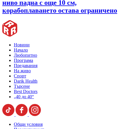
ниво падна с още 10 см,
корабоплаването остава ограничено
Новини
Начало
Любопитно
Програма
Предавания
На живо
Спорт
Darik Health
Търсене
Best Doctors
„40 до 40“
Общи условия