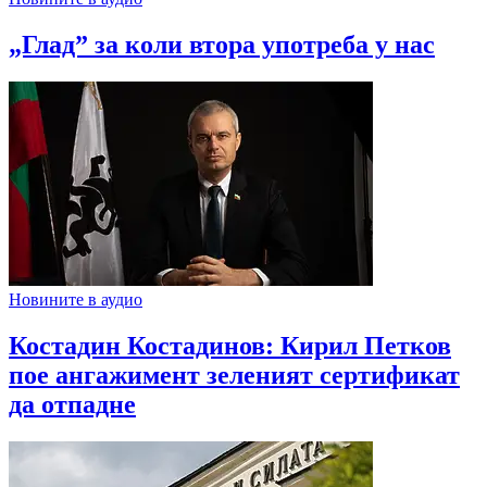
„Глад” за коли втора употреба у нас
Новините в аудио
Костадин Костадинов: Кирил Петков
пое ангажимент зеленият сертификат
да отпадне