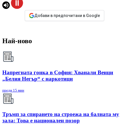
Добави в предпочитани в Google
Най-ново
Напрегната гонка в София: Хванали Венци
„Белия Негър“ с наркотици
преди 15 мин
Тръмп за спирането на строежа на балната му
зала: Това е национален позор