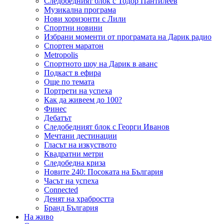
Следобедният блок с Тодор Пантилеев
Музикална програма
Нови хоризонти с Лили
Спортни новини
Избрани моменти от програмата на Дарик радио
Спортен маратон
Metropolis
Спортното шоу на Дарик в аванс
Подкаст в ефира
Още по темата
Портрети на успеха
Как да живеем до 100?
Финес
Дебатът
Следобедният блок с Георги Иванов
Мечтани дестинации
Гласът на изкуството
Квадратни метри
Следобедна криза
Новите 240: Посоката на България
Часът на успеха
Connected
Денят на храбростта
Бранд България
На живо