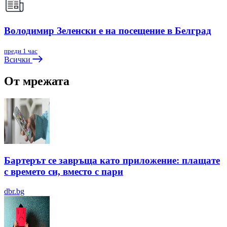
Володимир Зеленски е на посещение в Белград
преди 1 час
Всички
От мрежата
Бартерът се завръща като приложение: плащате
с времето си, вместо с пари
dbr.bg