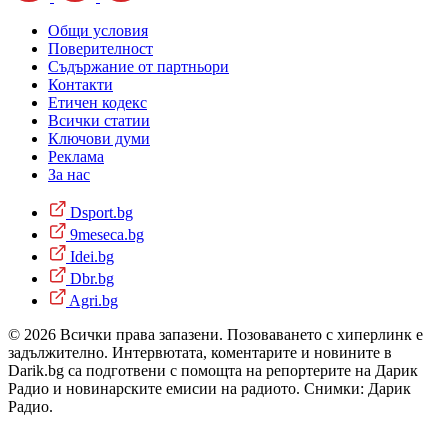
Общи условия
Поверителност
Съдържание от партньори
Контакти
Етичен кодекс
Всички статии
Ключови думи
Реклама
За нас
Dsport.bg
9meseca.bg
Idei.bg
Dbr.bg
Agri.bg
© 2026 Всички права запазени. Позоваването с хиперлинк е
задължително. Интервютата, коментарите и новините в
Darik.bg са подготвени с помощта на репортерите на Дарик
Радио и новинарските емисии на радиото. Снимки: Дарик
Радио.