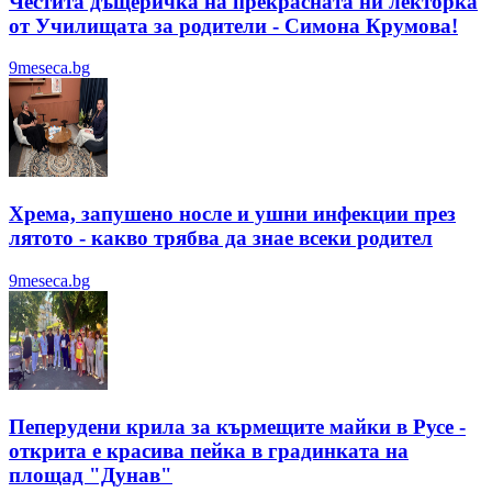
Честита дъщеричка на прекрасната ни лекторка
от Училищата за родители - Симона Крумова!
9meseca.bg
Хрема, запушено носле и ушни инфекции през
лятотo - какво трябва да знае всеки родител
9meseca.bg
Пеперудени крила за кърмещите майки в Русе -
открита е красива пейка в градинката на
площад "Дунав"