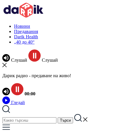
Новини
Предавания
Darik Health
„40 до 40“
Слушай
Слушай
Дарик радио - предаване на живо!
00:00
Гледай