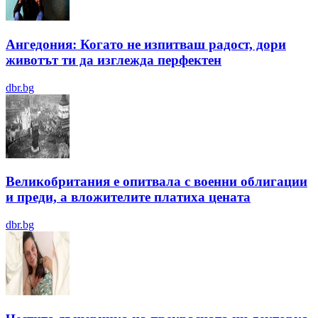
Ангедония: Когато не изпитваш радост, дори
животът ти да изглежда перфектен
dbr.bg
Великобритания е опитвала с военни облигации
и преди, а вложителите платиха цената
dbr.bg