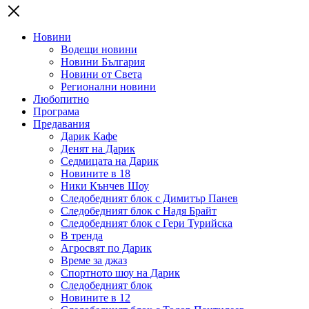
Новини
Водещи новини
Новини България
Новини от Света
Регионални новини
Любопитно
Програма
Предавания
Дарик Кафе
Денят на Дарик
Седмицата на Дарик
Новините в 18
Ники Кънчев Шоу
Следобедният блок с Димитър Панев
Следобедният блок с Надя Брайт
Следобедният блок с Гери Турийска
В тренда
Агросвят по Дарик
Време за джаз
Спортното шоу на Дарик
Следобедният блок
Новините в 12