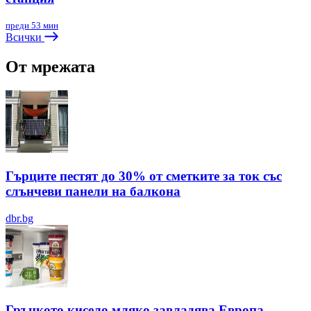
преди 53 мин
Всички
От мрежата
Гърците пестят до 30% от сметките за ток със
слънчеви панели на балкона
dbr.bg
Гръцкото кисело мляко завладява Европа,