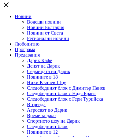
Новини
Водещи новини
Новини България
Новини от Света
Регионални новини
Любопитно
Програма
Предавания
Дарик Кафе
Денят на Дарик
Седмицата на Дарик
Новините в 18
Ники Кънчев Шоу
Следобедният блок с Димитър Панев
Следобедният блок с Надя Брайт
Следобедният блок с Гери Турийска
В тренда
Агросвят по Дарик
Време за джаз
Спортното шоу на Дарик
Следобедният блок
Новините в 12