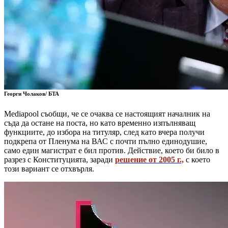
Георги Чолаков/ БТА
Mediapool съобщи, че се очаква се настоящият началник на
съда да остане на поста, но като временно изпълняващ
функциите, до избора на титуляр, след като вчера получи
подкрепа от Пленума на ВАС с почти пълно единодушие,
само един магистрат е бил против. Действие, което би било в
разрез с Конституцията, заради
решение от 2005 г.,
с което
този вариант се отхвърля.