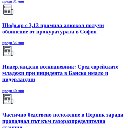
преди 31 мин
Шофьор с 3,13 промила алкохол получи
обвинение от прокуратурата в София
преди 34 мин
Нидерландски всекидневник: Сред еврейските
младежи при инцидента в Банско имало и
нидерландци
преди 40 мин
Частично бедствено положение в Перник заради
пропаднал път към газоразпределителна
станция