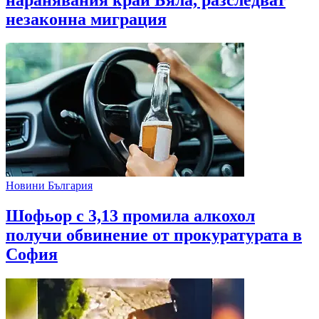
незаконна миграция
Новини България
Шофьор с 3,13 промила алкохол
получи обвинение от прокуратурата в
София