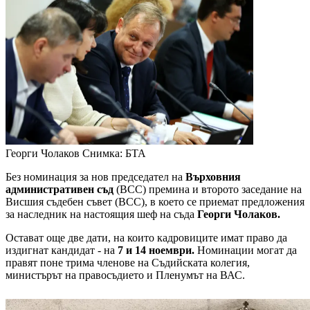
Георги Чолаков
Снимка: БТА
Без номинация за нов председател на
Върховния
административен съд
(ВСС) премина и второто заседание на
Висшия съдебен съвет (ВСС), в което се приемат предложения
за наследник на настоящия шеф на съда
Георги Чолаков.
Остават още две дати, на които кадровиците имат право да
издигнат кандидат - на
7 и 14 ноември.
Номинации могат да
правят поне трима членове на Съдийската колегия,
министърът на правосъдието и Пленумът на ВАС.