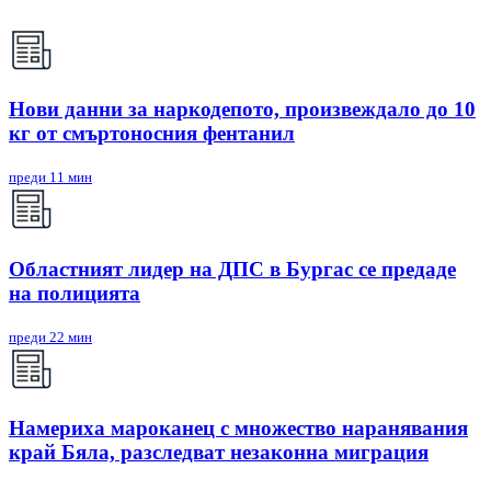
Нови данни за наркодепото, произвеждало до 10
кг от смъртоносния фентанил
преди 11 мин
Областният лидер на ДПС в Бургас се предаде
на полицията
преди 22 мин
Намериха мароканец с множество наранявания
край Бяла, разследват незаконна миграция