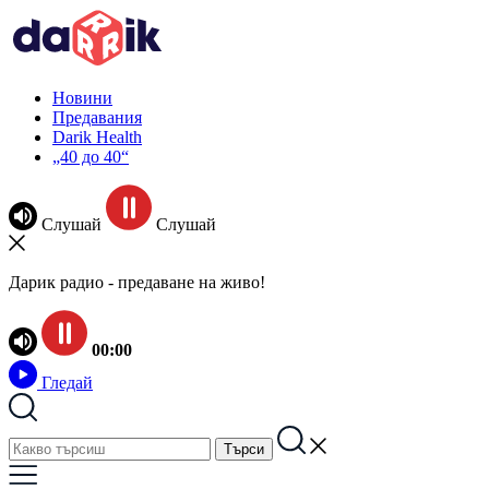
Новини
Предавания
Darik Health
„40 до 40“
Слушай
Слушай
Дарик радио - предаване на живо!
00:00
Гледай