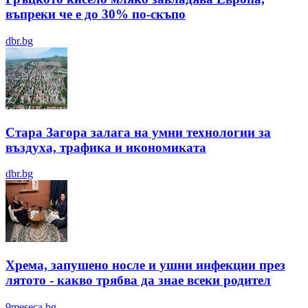
въпреки че е до 30% по-скъпо
dbr.bg
Стара Загора залага на умни технологии за
въздуха, трафика и икономиката
dbr.bg
Хрема, запушено носле и ушни инфекции през
лятотo - какво трябва да знае всеки родител
9meseca.bg