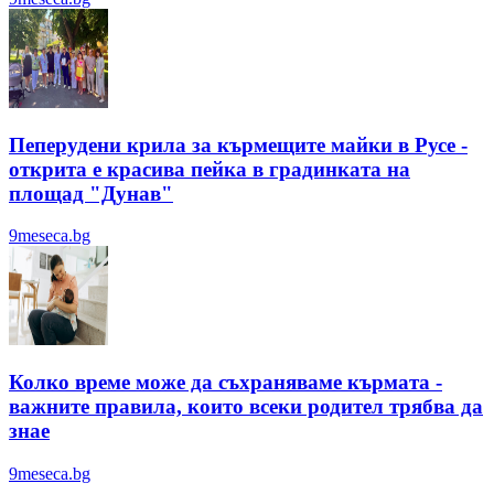
Пеперудени крила за кърмещите майки в Русе -
открита е красива пейка в градинката на
площад "Дунав"
9meseca.bg
Колко време може да съхраняваме кърмата -
важните правила, които всеки родител трябва да
знае
9meseca.bg