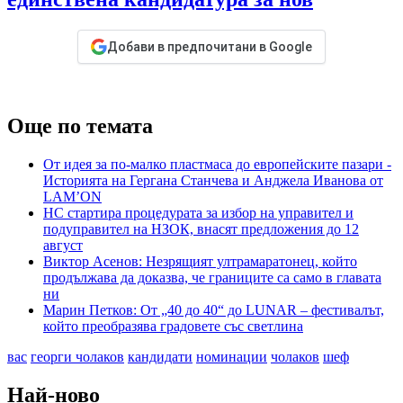
Добави в предпочитани в Google
Още по темата
От идея за по-малко пластмаса до европейските пазари -
Историята на Гергана Станчева и Анджела Иванова от
LAM’ОN
НС стартира процедурата за избор на управител и
подуправител на НЗОК, внасят предложения до 12
август
Виктор Асенов: Незрящият ултрамаратонец, който
продължава да доказва, че границите са само в главата
ни
Марин Петков: От „40 до 40“ до LUNAR – фестивалът,
който преобразява градовете със светлина
вас
георги чолаков
кандидати
номинации
чолаков
шеф
Най-ново