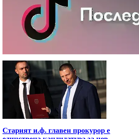
Старият и.ф. главен прокурор е
единствена кандидатура за нов