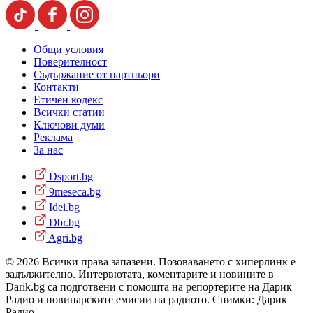
Общи условия
Поверителност
Съдържание от партньори
Контакти
Етичен кодекс
Всички статии
Ключови думи
Реклама
За нас
Dsport.bg
9meseca.bg
Idei.bg
Dbr.bg
Agri.bg
© 2026 Всички права запазени. Позоваването с хиперлинк е
задължително. Интервютата, коментарите и новините в
Darik.bg са подготвени с помощта на репортерите на Дарик
Радио и новинарските емисии на радиото. Снимки: Дарик
Радио.