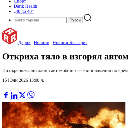
Спорт
Darik Health
„40 до 40“
Дарик
|
Новини
|
Новини България
Откриха тяло в изгорял автом
По първоначални данни автомобилът се е възпламенил по време 
15 Юни 2026 13:08 ч.