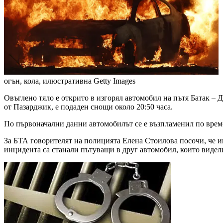
огън, кола, илюстративна
Getty Images
Овъглено тяло е открито в изгорял автомобил на пътя Батак –
от Пазарджик, е подаден снощи около 20:50 часа.
По първоначални данни автомобилът се е възпламенил по време 
За БТА говорителят на полицията Елена Стоилова посочи, че ин
инцидента са станали пътуващи в друг автомобил, които видели