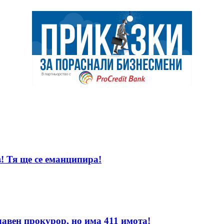
! Тя ще се еманципира!
лавен прокурор, но има 411 имота!