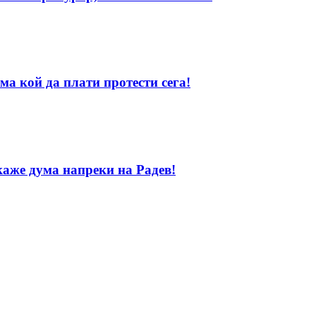
ма кой да плати протести сега!
каже дума напреки на Радев!