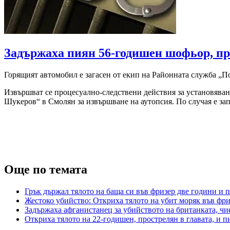
Задържаха пиян 56-годишен шофьор, п
Горящият автомобил е загасен от екип на Районната служба „П
Извършват се процесуално-следствени действия за установява
Шукеров“ в Смолян за извършване на аутопсия. По случая е зап
Още по темата
Грък държал тялото на баща си във фризер две години и 
Жестоко убийство: Откриха тялото на убит моряк във фри
Задържаха афганистанец за убийството на британката, чи
Откриха тялото на 22-годишен, прострелян в главата, и пи