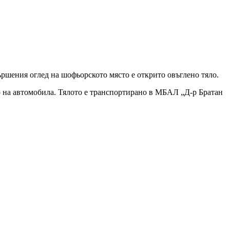
ършения оглед на шофьорското място е открито овъглено тяло.
о на автомобила. Тялото е транспортирано в МБАЛ „Д-р Братан