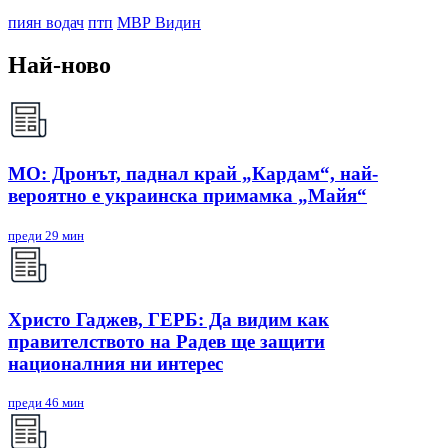
пиян водач
птп
МВР Видин
Най-ново
МО: Дронът, паднал край „Кардам“, най-
вероятно е украинска примамка „Майя“
преди 29 мин
Христо Гаджев, ГЕРБ: Да видим как
правителството на Радев ще защити
националния ни интерес
преди 46 мин