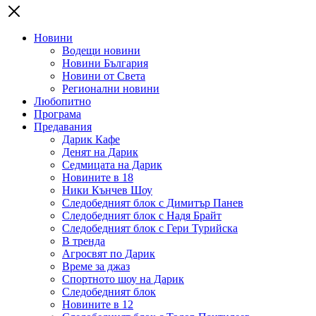
Новини
Водещи новини
Новини България
Новини от Света
Регионални новини
Любопитно
Програма
Предавания
Дарик Кафе
Денят на Дарик
Седмицата на Дарик
Новините в 18
Ники Кънчев Шоу
Следобедният блок с Димитър Панев
Следобедният блок с Надя Брайт
Следобедният блок с Гери Турийска
В тренда
Агросвят по Дарик
Време за джаз
Спортното шоу на Дарик
Следобедният блок
Новините в 12