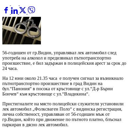
56-годишен от гр.Видин, управлявал лек автомобил след
употреба на алкохол и предизвикал пътнотранспортно
произшествие, е бил задържан в полицейския арест за срок до
24 часа.
На 12 юни около 21.35 часа е получен сигнал за възникнало
пътнотранспортно произшествие в град Видин на
бул.“Панония“ в посока от кръстовище с ул.“Д-р Бърни
Бончев“ към кръстовище с ул.“Владикина“.
Пристигналите на място полицейски служители установили
лек автомобил „Фолксваген Поло“ с видинска регистрация,
лична собственост, управляван от 56-годишен мъж от
гр.Видин, който при движение по пътното платно, блъснал
паркиран в дясно лек автомобил.