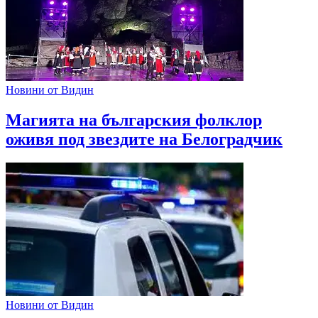
Новини от Видин
Магията на българския фолклор
оживя под звездите на Белоградчик
Новини от Видин