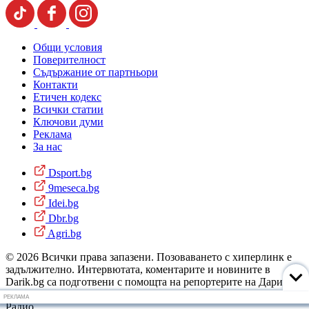
Общи условия
Поверителност
Съдържание от партньори
Контакти
Етичен кодекс
Всички статии
Ключови думи
Реклама
За нас
Dsport.bg
9meseca.bg
Idei.bg
Dbr.bg
Agri.bg
© 2026 Всички права запазени. Позоваването с хиперлинк е
задължително. Интервютата, коментарите и новините в
Darik.bg са подготвени с помощта на репортерите на Дарик
Радио и новинарските емисии на радиото. Снимки: Дарик
РЕКЛАМА
Радио.