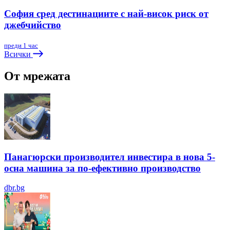
София сред дестинациите с най-висок риск от
джебчийство
преди 1 час
Всички
От мрежата
Панагюрски производител инвестира в нова 5-
осна машина за по-ефективно производство
dbr.bg