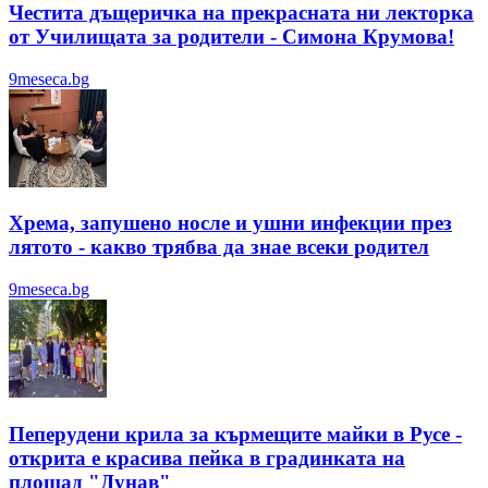
Честита дъщеричка на прекрасната ни лекторка
от Училищата за родители - Симона Крумова!
9meseca.bg
Хрема, запушено носле и ушни инфекции през
лятотo - какво трябва да знае всеки родител
9meseca.bg
Пеперудени крила за кърмещите майки в Русе -
открита е красива пейка в градинката на
площад "Дунав"