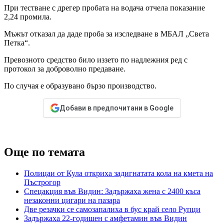
При тестване с дрегер пробата на водача отчела показание
2,24 промила.
Мъжът отказал да даде проба за изследване в МБАЛ „Света
Петка“.
Превозното средство било иззето по надлежния ред с
протокол за доброволно предаване.
По случая е образувано бързо производство.
Добави в предпочитани в Google
Още по темата
Полицаи от Кула откриха задигнатата кола на кмета на
Пъстрогор
Спецакция във Видин: Задържаха жена с 2400 къса
незаконни цигари на пазара
Две резачки се самозапалиха в бус край село Рупци
Задържаха 22-годишен с амфетамин във Видин