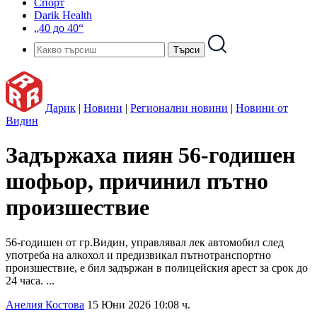
Спорт
Darik Health
„40 до 40“
Дарик
|
Новини
|
Регионални новини
|
Новини от
Видин
Задържаха пиян 56-годишен
шофьор, причинил пътно
произшествие
56-годишен от гр.Видин, управлявал лек автомобил след
употреба на алкохол и предизвикал пътнотранспортно
произшествие, е бил задържан в полицейския арест за срок до
24 часа. ...
Анелия Костова
15 Юни 2026 10:08 ч.