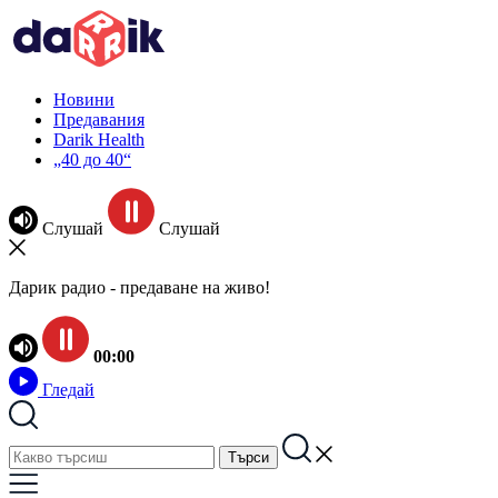
Новини
Предавания
Darik Health
„40 до 40“
Слушай
Слушай
Дарик радио - предаване на живо!
00:00
Гледай