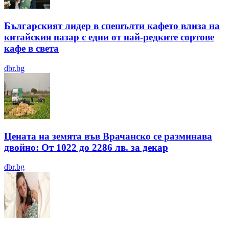
Българският лидер в спешълти кафето влиза на
китайския пазар с едни от най-редките сортове
кафе в света
dbr.bg
Цената на земята във Врачанско се разминава
двойно: От 1022 до 2286 лв. за декар
dbr.bg