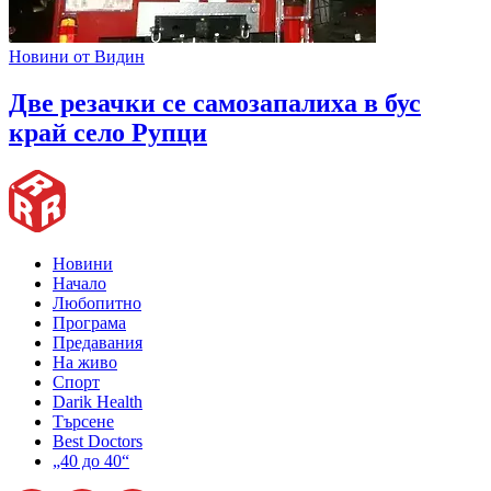
Новини от Видин
Две резачки се самозапалиха в бус
край село Рупци
Новини
Начало
Любопитно
Програма
Предавания
На живо
Спорт
Darik Health
Търсене
Best Doctors
„40 до 40“