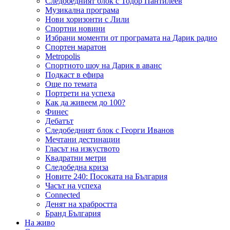
Следобедният блок с Тодор Пантилеев
Музикална програма
Нови хоризонти с Лили
Спортни новини
Избрани моменти от програмата на Дарик радио
Спортен маратон
Metropolis
Спортното шоу на Дарик в аванс
Подкаст в ефира
Още по темата
Портрети на успеха
Как да живеем до 100?
Финес
Дебатът
Следобедният блок с Георги Иванов
Мечтани дестинации
Гласът на изкуството
Квадратни метри
Следобедна криза
Новите 240: Посоката на България
Часът на успеха
Connected
Денят на храбростта
Бранд България
На живо