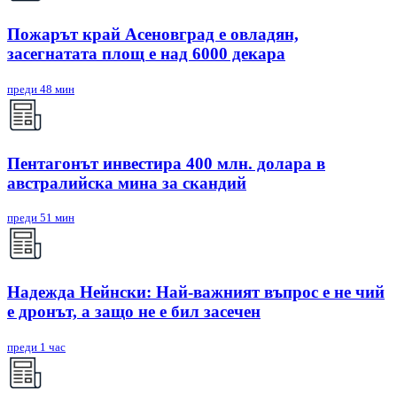
Пожарът край Асеновград е овладян,
засегнатата площ е над 6000 декара
преди 48 мин
Пентагонът инвестира 400 млн. долара в
австралийска мина за скандий
преди 51 мин
Надежда Нейнски: Най-важният въпрос е не чий
е дронът, а защо не е бил засечен
преди 1 час