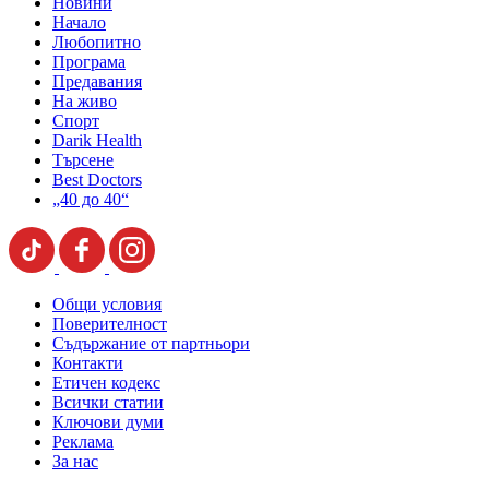
Новини
Начало
Любопитно
Програма
Предавания
На живо
Спорт
Darik Health
Търсене
Best Doctors
„40 до 40“
Общи условия
Поверителност
Съдържание от партньори
Контакти
Етичен кодекс
Всички статии
Ключови думи
Реклама
За нас