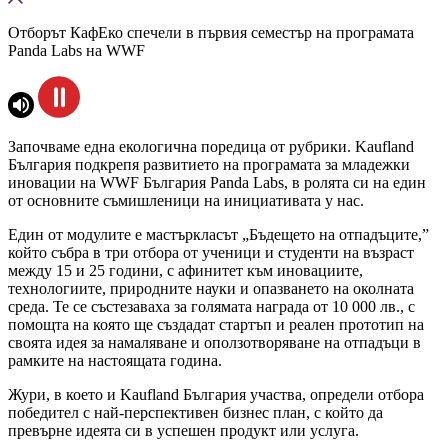
Отборът КафЕко спечели в първия семестър на програмата
Panda Labs на WWF
Започваме една екологична поредица от рубрики. Kaufland
България подкрепя развитието на програмата за младежки
иновации на WWF България Panda Labs, в ролята си на един
от основните съмишленици на инициативата у нас.
Един от модулите е мастъркласът „Бъдещето на отпадъците,”
който събра
в три отбора от ученици и студенти на възраст
между 15 и 25 години, с афинитет към иновациите,
технологиите, природните науки и опазването на околната
среда. Те се състезаваха за голямата награда от 10 000 лв., с
помощта на която ще създадат стартъп и реален прототип на
своята идея за намаляване и оползотворяване на отпадъци в
рамките на настоящата година.
Жури, в което и Kaufland България участва, определи отбора
победител с най-перспективен бизнес план, с който да
превърне идеята си в успешен продукт или услуга.