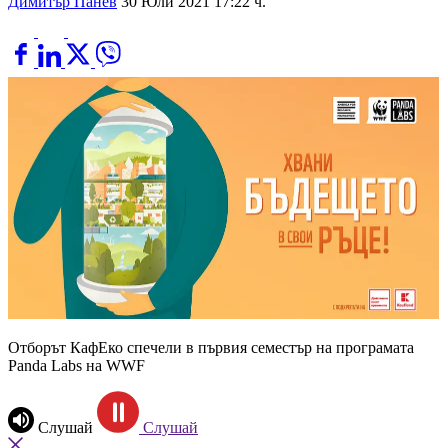
Димитър Панев
30 Юли 2021 17:22 ч.
Отборът КафЕко спечели в първия семестър на програмата
Panda Labs на WWF
Слушай
Слушай