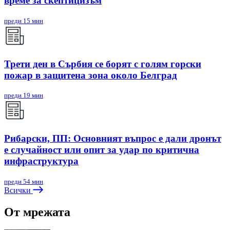
време за скептицизъм
преди 15 мин
Трети ден в Сърбия се борят с голям горски
пожар в защитена зона около Белград
преди 19 мин
Рибарски, ПП: Основният въпрос е дали дронът
е случайност или опит за удар по критична
инфраструктура
преди 54 мин
Всички
От мрежата