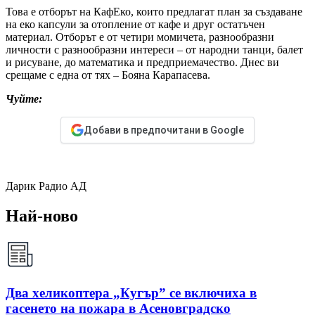
Това е отборът на КафЕко, които предлагат план за създаване
на еко капсули за отопление от кафе и друг остатъчен
материал.
Отборът е от четири момичета, разнообразни
личности с разнообразни интереси – от народни танци, балет
и рисуване, до математика и предприемачество. Днес ви
срещаме с една от тях – Бояна Карапасева.
Чуйте:
Добави в предпочитани в Google
Дарик Радио АД
Най-ново
Два хеликоптера „Кугър” се включиха в
гасенето на пожара в Асеновградско