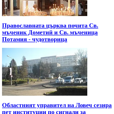
Православната църква почита Св.
мъченик Дометий и Св. мъченица
Потамия - чудотворица
Областният управител на Ловеч сезира
пет институции по сигнали за