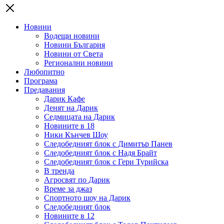
Новини
Водещи новини
Новини България
Новини от Света
Регионални новини
Любопитно
Програма
Предавания
Дарик Кафе
Денят на Дарик
Седмицата на Дарик
Новините в 18
Ники Кънчев Шоу
Следобедният блок с Димитър Панев
Следобедният блок с Надя Брайт
Следобедният блок с Гери Турийска
В тренда
Агросвят по Дарик
Време за джаз
Спортното шоу на Дарик
Следобедният блок
Новините в 12