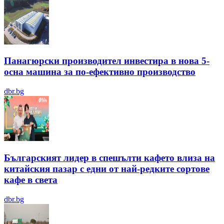
Панагюрски производител инвестира в нова 5-
осна машина за по-ефективно производство
dbr.bg
Българският лидер в спешълти кафето влиза на
китайския пазар с едни от най-редките сортове
кафе в света
dbr.bg