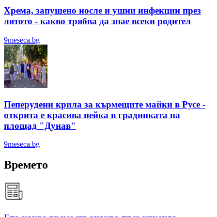
Хрема, запушено носле и ушни инфекции през
лятотo - какво трябва да знае всеки родител
9meseca.bg
Пеперудени крила за кърмещите майки в Русе -
открита е красива пейка в градинката на
площад "Дунав"
9meseca.bg
Времето