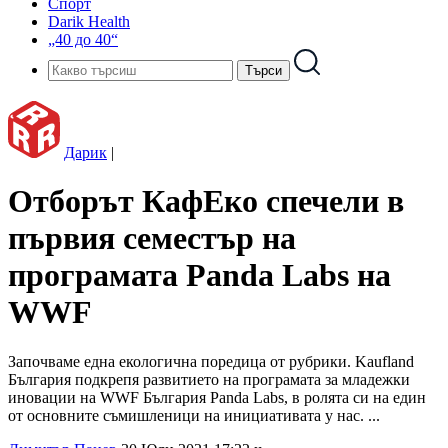
Спорт
Darik Health
„40 до 40“
Дарик
|
Отборът КафЕко спечели в
първия семестър на
програмата Panda Labs на
WWF
Започваме една екологична поредица от рубрики. Kaufland
България подкрепя развитието на програмата за младежки
иновации на WWF България Panda Labs, в ролята си на един
от основните съмишленици на инициативата у нас. ...