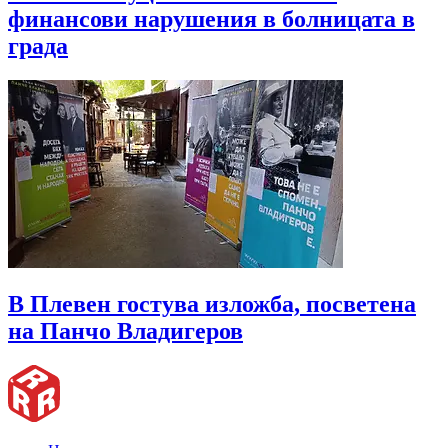
финансови нарушения в болницата в
града
В Плевен гостува изложба, посветена
на Панчо Владигеров