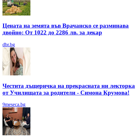
Цената на земята във Врачанско се разминава
двойно: От 1022 до 2286 лв. за декар
dbr.bg
Честита дъщеричка на прекрасната ни лекторка
от Училищата за родители - Симона Крумова!
9meseca.bg