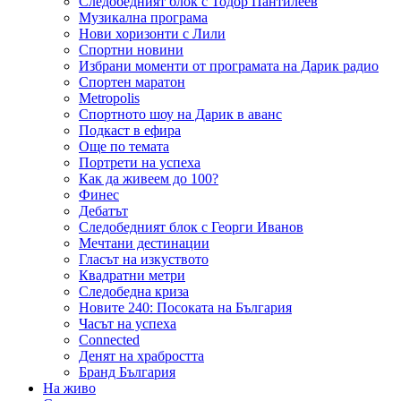
Следобедният блок с Тодор Пантилеев
Музикална програма
Нови хоризонти с Лили
Спортни новини
Избрани моменти от програмата на Дарик радио
Спортен маратон
Metropolis
Спортното шоу на Дарик в аванс
Подкаст в ефира
Още по темата
Портрети на успеха
Как да живеем до 100?
Финес
Дебатът
Следобедният блок с Георги Иванов
Мечтани дестинации
Гласът на изкуството
Квадратни метри
Следобедна криза
Новите 240: Посоката на България
Часът на успеха
Connected
Денят на храбростта
Бранд България
На живо