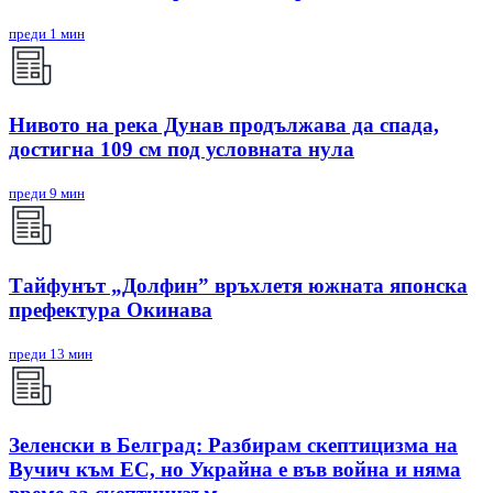
преди 1 мин
Нивото на река Дунав продължава да спада,
достигна 109 см под условната нула
преди 9 мин
Тайфунът „Долфин” връхлетя южната японска
префектура Окинава
преди 13 мин
Зеленски в Белград: Разбирам скептицизма на
Вучич към ЕС, но Украйна е във война и няма