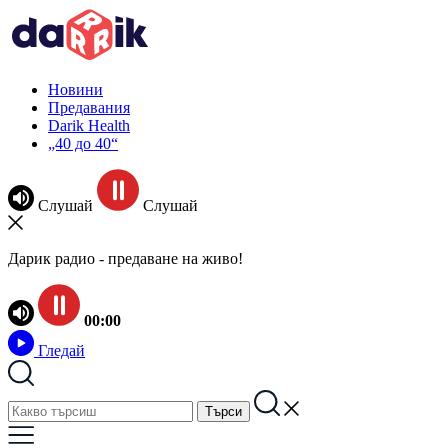
Новини
Предавания
Darik Health
„40 до 40“
Слушай
Слушай
Дарик радио - предаване на живо!
00:00
Гледай