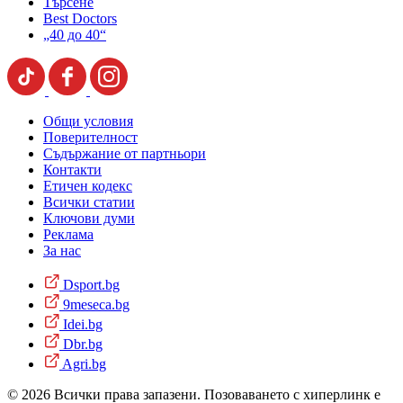
Търсене
Best Doctors
„40 до 40“
Общи условия
Поверителност
Съдържание от партньори
Контакти
Етичен кодекс
Всички статии
Ключови думи
Реклама
За нас
Dsport.bg
9meseca.bg
Idei.bg
Dbr.bg
Agri.bg
© 2026 Всички права запазени. Позоваването с хиперлинк е