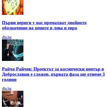
Първи вериги у нас премахват двойното
обозначение на цените в лева и евро
dbr.bg
Райчо Райчев: Проектът за космически център в
Доброславци е сложен, първата фаза ще отнеме 3
години
dbr.bg