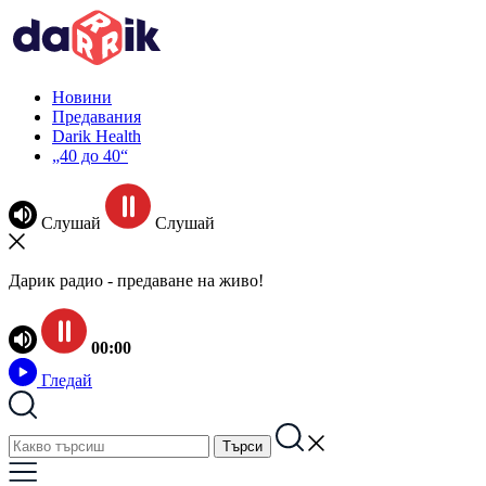
Новини
Предавания
Darik Health
„40 до 40“
Слушай
Слушай
Дарик радио - предаване на живо!
00:00
Гледай