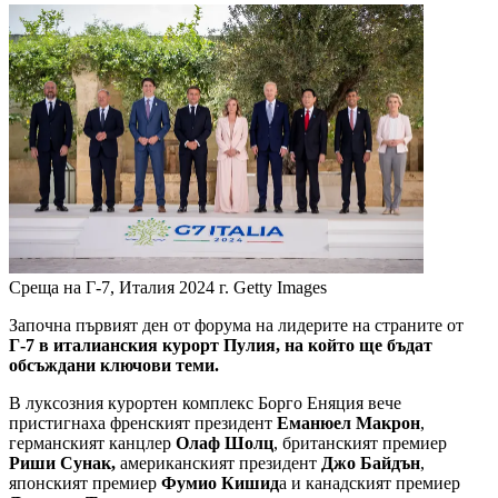
Среща на Г-7, Италия 2024 г.
Getty Images
Започна първият ден от форума на лидерите на страните от
Г-7 в италианския курорт Пулия, на който ще бъдат
обсъждани ключови теми.
В луксозния курортен комплекс Борго Еняция вече
пристигнаха френският президент
Еманюел Макрон
,
германският канцлер
Олаф Шолц
, британският премиер
Риши Сунак,
американският президент
Джо Байдън
,
японският премиер
Фумио Кишид
а и канадският премиер