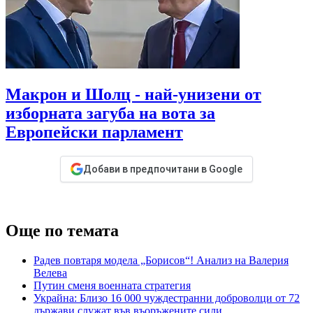
Макрон и Шолц - най-унизени от
изборната загуба на вота за
Европейски парламент
Добави в предпочитани в Google
Още по темата
Радев повтаря модела „Борисов“! Анализ на Валерия
Велева
Путин сменя военната стратегия
Украйна: Близо 16 000 чуждестранни доброволци от 72
държави служат във въоръжените сили