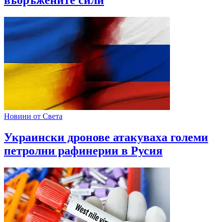
въоръжените сили
Новини от Света
Украински дронове атакуваха големи
петролни рафинерии в Русия