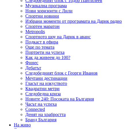
Следобедният блок с Тодор Пантилеев
Музикална програма
Нови хоризонти с Лили
Спортни новини
Избрани моменти от програмата на Дарик радио
Спортен маратон
Metropolis
Спортното шоу на Дарик в аванс
Подкаст в ефира
Още по темата
Портрети на успеха
Как да живеем до 100?
Финес
Дебатът
Следобедният блок с Георги Иванов
Мечтани дестинации
Гласът на изкуството
Квадратни метри
Следобедна криза
Новите 240: Посоката на България
Часът на успеха
Connected
Денят на храбростта
Бранд България
На живо