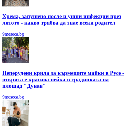
Хрема, запушено носле и ушни инфекции през
лятотo - какво трябва да знае всеки родител
9meseca.bg
Пеперудени крила за кърмещите майки в Русе -
открита е красива пейка в градинката на
площад "Дунав"
9meseca.bg