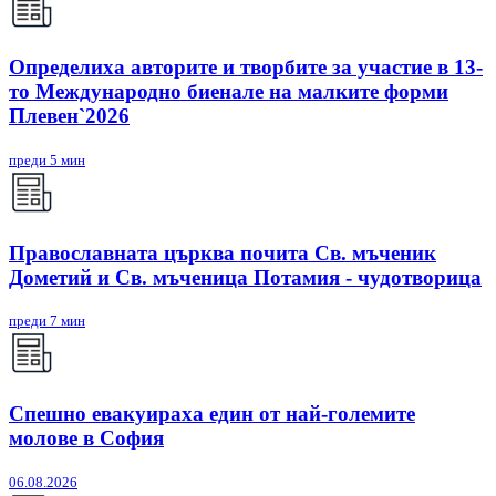
Определиха авторите и творбите за участие в 13-
то Международно биенале на малките форми
Плевен`2026
преди 5 мин
Православната църква почита Св. мъченик
Дометий и Св. мъченица Потамия - чудотворица
преди 7 мин
Спешно евакуираха един от най-големите
молове в София
06.08.2026