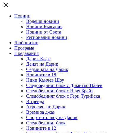
Новини
Водещи новини
Новини България
Новини от Света
Регионални новини
Любопитно
Програма
Предавания
Дарик Кафе
Денят на Дарик
Седмицата на Дарик
Новините в 18
Ники Кънчев Шоу
Следобедният блок с Димитър Панев
Следобедният блок с Надя Брайт
Следобедният блок с Гери Турийска
В тренда
Агросвят по Дарик
Време за джаз
Спортното шоу на Дарик
Следобедният блок
Новините в 12