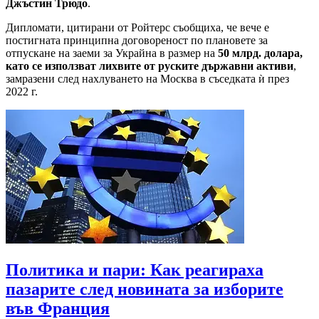
Джъстин Трюдо
.
Дипломати, цитирани от Ройтерс съобщиха, че вече е
постигната принципна договореност по плановете за
отпускане на заеми за Украйна в размер на
50 млрд. долара,
като се използват лихвите от руските държавни активи
,
замразени след нахлуването на Москва в съседката ѝ през
2022 г.
Политика и пари: Как реагираха
пазарите след новината за изборите
във Франция