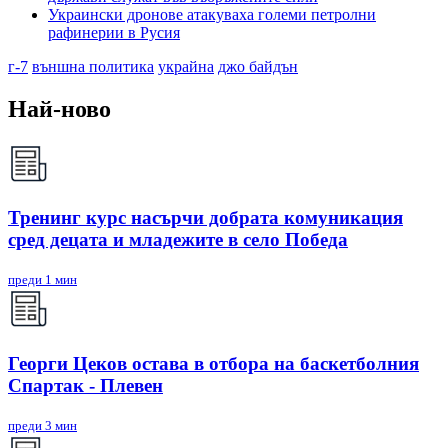
Украински дронове атакуваха големи петролни
рафинерии в Русия
г-7
външна политика
украйна
джо байдън
Най-ново
Тренинг курс насърчи добрата комуникация
сред децата и младежите в село Победа
преди 1 мин
Георги Цеков остава в отбора на баскетболния
Спартак - Плевен
преди 3 мин