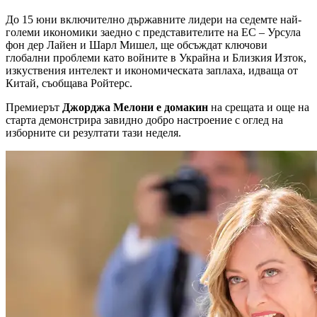
До 15 юни включително държавните лидери на седемте най-
големи икономики заедно с представителите на ЕС – Урсула
фон дер Лайен и Шарл Мишел, ще обсъждат ключови
глобални проблеми като войните в Украйна и Близкия Изток,
изкуствения интелект и икономическата заплаха, идваща от
Китай, съобщава Ройтерс.
Премиерът
Джорджа Мелони е домакин
на срещата и още на
старта демонстрира завидно добро настроение с оглед на
изборните си резултати тази неделя.