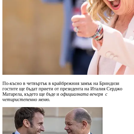
По-късно в четвъртък в крайбрежния замък на Бриндизи
гостите ще бъдат приети от президента на Италия Серджо
Матарела, където ще бъде и
официалната вечеря с
четиристепенно меню.