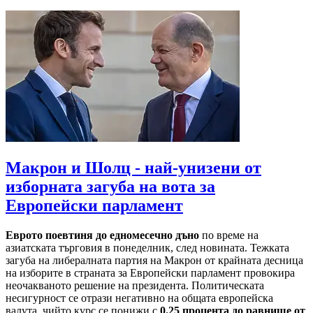
Макрон и Шолц - най-унизени от
изборната загуба на вота за
Европейски парламент
Еврото поевтиня до едномесечно дъно
по време на
азиатската търговия в понеделник, след новината. Тежката
загуба на либералната партия на Макрон от крайната десница
на изборите в страната за Европейски парламент провокира
неочакваното решение на президента. Политическата
несигурност се отрази негативно на общата европейска
валута, чийто курс се понижи с
0.25 процента до равнище от