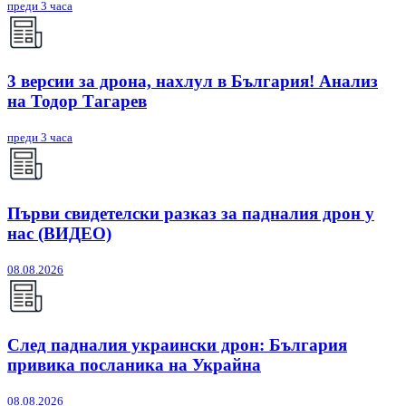
преди 3 часа
3 версии за дрона, нахлул в България! Анализ
на Тодор Тагарев
преди 3 часа
Първи свидетелски разказ за падналия дрон у
нас (ВИДЕО)
08.08.2026
След падналия украински дрон: България
привика посланика на Украйна
08.08.2026