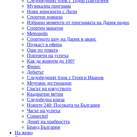
Следобедният блок с Тодор Пантилеев
Музикална програма
Нови хоризонти с Лили
Спортни новини
Избрани моменти от програмата на Дарик радио
Спортен маратон
Metropolis
Спортното шоу на Дарик в аванс
Подкаст в ефира
Още по темата
Портрети на успеха
Как да живеем до 100?
Финес
Дебатът
Следобедният блок с Георги Иванов
Мечтани дестинации
Гласът на изкуството
Квадратни метри
Следобедна криза
Новите 240: Посоката на България
Часът на успеха
Connected
Денят на храбростта
Бранд България
На живо