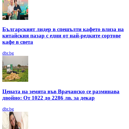
Българският лидер в спешълти кафето влиза на
китайския пазар с едни от най-редките сортове
кафе в света
dbr.bg
Цената на земята във Врачанско се разминава
двойно: От 1022 до 2286 лв. за декар
dbr.bg