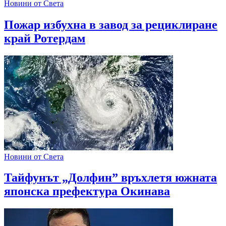
Новини от Света
Пожар избухна в завод за рециклиране
край Ротердам
Новини от Света
Тайфунът „Долфин” връхлетя южната
японска префектура Окинава