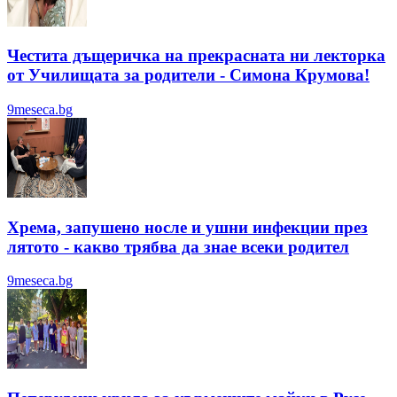
Честита дъщеричка на прекрасната ни лекторка
от Училищата за родители - Симона Крумова!
9meseca.bg
Хрема, запушено носле и ушни инфекции през
лятотo - какво трябва да знае всеки родител
9meseca.bg