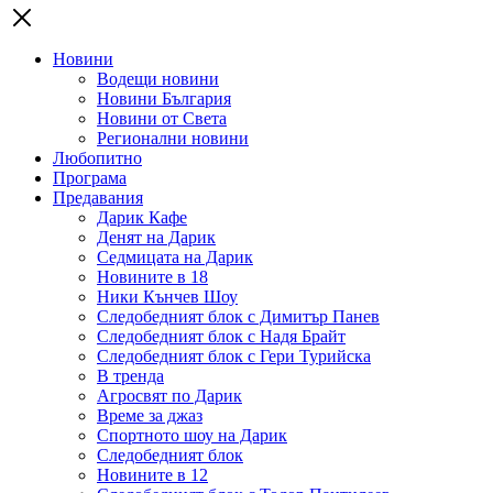
Новини
Водещи новини
Новини България
Новини от Света
Регионални новини
Любопитно
Програма
Предавания
Дарик Кафе
Денят на Дарик
Седмицата на Дарик
Новините в 18
Ники Кънчев Шоу
Следобедният блок с Димитър Панев
Следобедният блок с Надя Брайт
Следобедният блок с Гери Турийска
В тренда
Агросвят по Дарик
Време за джаз
Спортното шоу на Дарик
Следобедният блок
Новините в 12