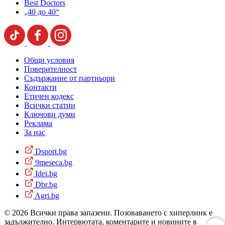
Best Doctors
„40 до 40“
Общи условия
Поверителност
Съдържание от партньори
Контакти
Етичен кодекс
Всички статии
Ключови думи
Реклама
За нас
Dsport.bg
9meseca.bg
Idei.bg
Dbr.bg
Agri.bg
© 2026 Всички права запазени. Позоваването с хиперлинк е
задължително. Интервютата, коментарите и новините в