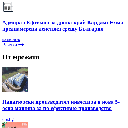
Адмирал Ефтимов за дрона край Кардам: Няма
преднамерени действия срещу България
08.08.2026
Всички
От мрежата
Панагюрски производител инвестира в нова 5-
осна машина за по-ефективно производство
dbr.bg