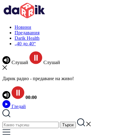
Новини
Предавания
Darik Health
„40 до 40“
Слушай
Слушай
Дарик радио - предаване на живо!
00:00
Гледай