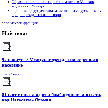
Обраха павилион на спортен комплекс в Монтана,
задигнаха 1200 евро
Франция предупреждава за засилваща се руска намеса
преди президентските избори
евро
макрон
франция
Най-ново
9-ти август е Международен ден на коренното
население
преди 3 часа
81 г. от втората ядрена бомбардировка в света,
над Нагасаки - Япония