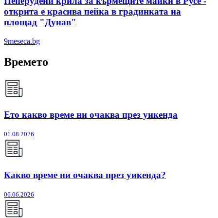
Пеперудени крила за кърмещите майки в Русе -
открита е красива пейка в градинката на
площад "Дунав"
9meseca.bg
Времето
Ето какво време ни очаква през уикенда
01.08.2026
Какво време ни очаква през уикенда?
06.06.2026