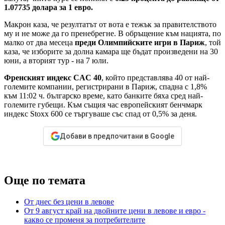
1.07735 долара за 1 евро.
Макрон каза, че резултатът от вота е тежък за правителството
му и не може да го пренебрегне. В обръщение към нацията, по
малко от два месеца
преди Олимпийските игри в Париж
, той
каза, че изборите за долна камара ще бъдат произведени на 30
юни, а вторият тур - на 7 юли.
Френският индекс CAC 40
, който представлява 40 от най-
големите компании, регистрирани в Париж, спадна с 1,8%
към 11:02 ч. българско време, като банките бяха сред най-
големите губещи. Към същия час европейският бенчмарк
индекс Stoxx 600 се търгуваше със спад от 0,5% за деня.
Добави в предпочитани в Google
Още по темата
От днес без цени в левове
От 9 август край на двойните цени в левове и евро -
какво се променя за потребителите