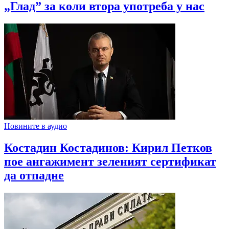
„Глад” за коли втора употреба у нас
Новините в аудио
Костадин Костадинов: Кирил Петков
пое ангажимент зеленият сертификат
да отпадне