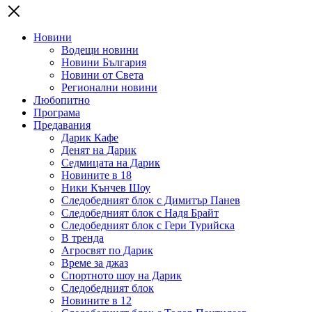
Новини
Водещи новини
Новини България
Новини от Света
Регионални новини
Любопитно
Програма
Предавания
Дарик Кафе
Денят на Дарик
Седмицата на Дарик
Новините в 18
Ники Кънчев Шоу
Следобедният блок с Димитър Панев
Следобедният блок с Надя Брайт
Следобедният блок с Гери Турийска
В тренда
Агросвят по Дарик
Време за джаз
Спортното шоу на Дарик
Следобедният блок
Новините в 12