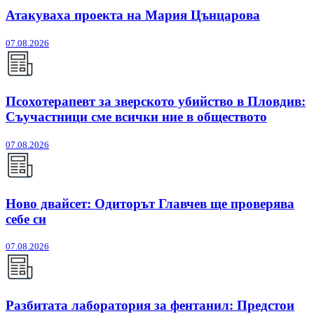
Атакуваха проекта на Мария Цънцарова
07.08.2026
Псохотерапевт за зверското убийство в Пловдив:
Съучастници сме всички ние в обществото
07.08.2026
Ново двайсет: Одиторът Главчев ще проверява
себе си
07.08.2026
Разбитата лаборатория за фентанил: Предстои