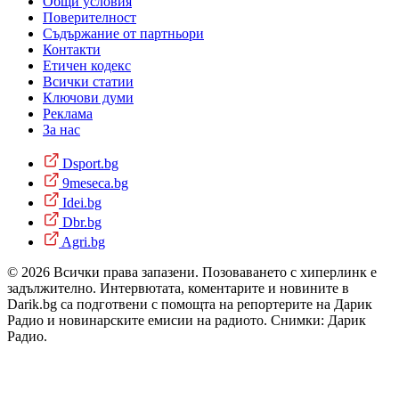
Общи условия
Поверителност
Съдържание от партньори
Контакти
Етичен кодекс
Всички статии
Ключови думи
Реклама
За нас
Dsport.bg
9meseca.bg
Idei.bg
Dbr.bg
Agri.bg
© 2026 Всички права запазени. Позоваването с хиперлинк е
задължително. Интервютата, коментарите и новините в
Darik.bg са подготвени с помощта на репортерите на Дарик
Радио и новинарските емисии на радиото. Снимки: Дарик
Радио.