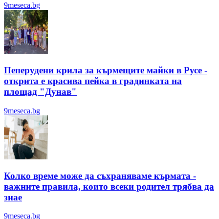
9meseca.bg
Пеперудени крила за кърмещите майки в Русе -
открита е красива пейка в градинката на
площад "Дунав"
9meseca.bg
Колко време може да съхраняваме кърмата -
важните правила, които всеки родител трябва да
знае
9meseca.bg