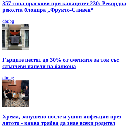
357 тона праскови при капацитет 230: Рекордна
реколта блокира „Фрукто-Сливен“
dbr.bg
Гърците пестят до 30% от сметките за ток със
слънчеви панели на балкона
dbr.bg
Хрема, запушено носле и ушни инфекции през
лятотo - какво трябва да знае всеки родител