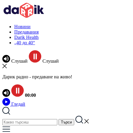
Новини
Предавания
Darik Health
„40 до 40“
Слушай
Слушай
Дарик радио - предаване на живо!
00:00
Гледай