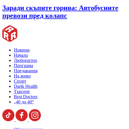
Заради скъпите горива: Автобусните
превози пред колапс
Новини
Начало
Любопитно
Програма
Предавания
На живо
Спорт
Darik Health
Търсене
Best Doctors
„40 до 40“