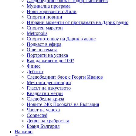
Следобедният блок с Тодор Пантилеев
Музикална програма
Нови хоризонти с Лили
Спортни новини
Избрани моменти от програмата на Дарик радио
Спортен маратон
Metropolis
Спортното шоу на Дарик в аванс
Подкаст в ефира
Още по темата
Портрети на успеха
Как да живеем до 100?
Финес
Дебатът
Следобедният блок с Георги Иванов
Мечтани дестинации
Гласът на изкуството
Квадратни метри
Следобедна криза
Новите 240: Посоката на България
Часът на успеха
Connected
Денят на храбростта
Бранд България
На живо