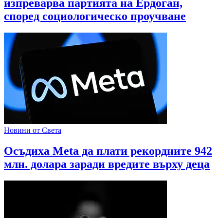
изпреварва партията на Ердоган,
според социологическо проучване
Новини от Света
Осъдиха Meta да плати рекордните 942
млн. долара заради вредите върху деца