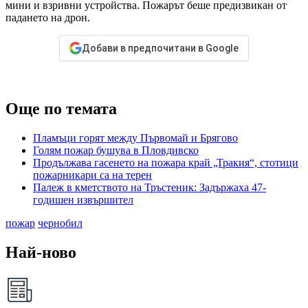
мини и взривни устройства. Пожарът беше предизвикан от
падането на дрон.
Добави в предпочитани в Google
Още по темата
Пламъци горят между Първомай и Брягово
Голям пожар бушува в Пловдивско
Продължава гасенето на пожара край „Тракия“, стотици
пожарникари са на терен
Палеж в кметството на Тръстеник: Задържаха 47-
годишен извършител
пожар
чернобил
Най-ново