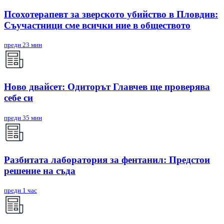
Псохотерапевт за зверското убийство в Пловдив:
Съучастници сме всички ние в обществото
преди 23 мин
Ново двайсет: Одиторът Главчев ще проверява
себе си
преди 35 мин
Разбитата лаборатория за фентанил: Предстои
решение на съда
преди 1 час