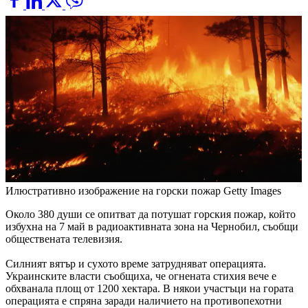
Илюстративно изображение на горски пожар
Getty Images
Около 380 души се опитват да потушат горския пожар, който
избухна на 7 май в радиоактивната зона на Чернобил, съобщи
обществената телевизия.
Силният вятър и сухото време затрудняват операцията.
Украинските власти съобщиха, че огнената стихия вече е
обхванала площ от 1200 хектара. В някои участъци на гората
операцията е спряна заради наличието на противопехотни