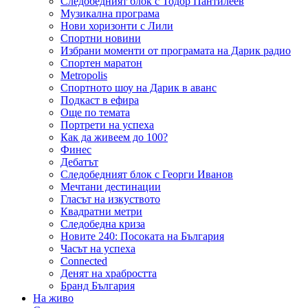
Следобедният блок с Тодор Пантилеев
Музикална програма
Нови хоризонти с Лили
Спортни новини
Избрани моменти от програмата на Дарик радио
Спортен маратон
Metropolis
Спортното шоу на Дарик в аванс
Подкаст в ефира
Още по темата
Портрети на успеха
Как да живеем до 100?
Финес
Дебатът
Следобедният блок с Георги Иванов
Мечтани дестинации
Гласът на изкуството
Квадратни метри
Следобедна криза
Новите 240: Посоката на България
Часът на успеха
Connected
Денят на храбростта
Бранд България
На живо