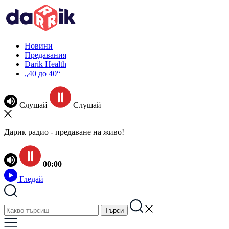
Новини
Предавания
Darik Health
„40 до 40“
Слушай
Слушай
Дарик радио - предаване на живо!
00:00
Гледай