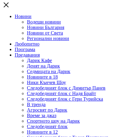
Новини
Водещи новини
Новини България
Новини от Света
Регионални новини
Любопитно
Програма
Предавания
Дарик Кафе
Денят на Дарик
Седмицата на Дарик
Новините в 18
Ники Кънчев Шоу
Следобедният блок с Димитър Панев
Следобедният блок с Надя Брайт
Следобедният блок с Гери Турийска
В тренда
Агросвят по Дарик
Време за джаз
Спортното шоу на Дарик
Следобедният блок
Новините в 12