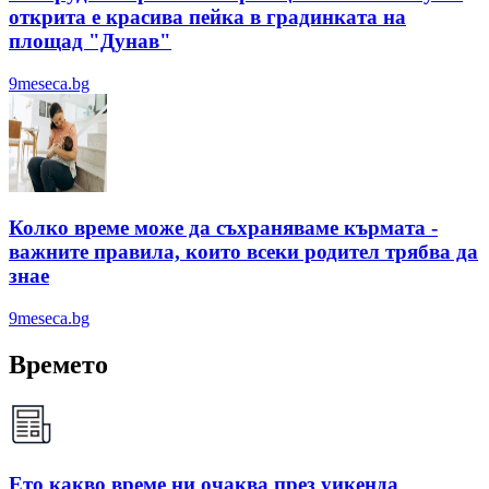
открита е красива пейка в градинката на
площад "Дунав"
9meseca.bg
Колко време може да съхраняваме кърмата -
важните правила, които всеки родител трябва да
знае
9meseca.bg
Времето
Ето какво време ни очаква през уикенда