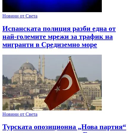
Новини от Света
Испанската полиция разби една от
най-големите мрежи за трафик на
мигранти в Средиземно море
Новини от Света
Турската опозиционна „Нова партия“