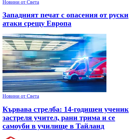
Новини от Света
Западният печат с опасения от руски
атаки срещу Европа
Новини от Света
Кървава стрелба: 14-годишен ученик
застреля учител, рани трима и се
самоуби в училище в Тайланд