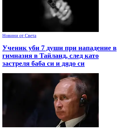
Новини от Света
Ученик уби 7 души при нападение в
гимназия в Тайланд, след като
застреля баба си и дядо си