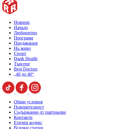
Новини
Начало
Любопитно
Програма
Предавания
На живо
Спорт
Darik Health
Търсене
Best Doctors
„40 до 40“
Общи условия
Поверителност
Съдържание от партньори
Контакти
Етичен кодекс
Всички статии