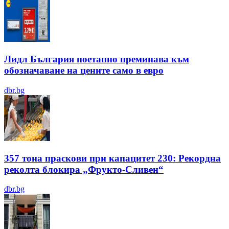
Лидл България поетапно преминава към
обозначаване на цените само в евро
dbr.bg
357 тона праскови при капацитет 230: Рекордна
реколта блокира „Фрукто-Сливен“
dbr.bg