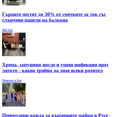
Гърците пестят до 30% от сметките за ток със
слънчеви панели на балкона
dbr.bg
Хрема, запушено носле и ушни инфекции през
лятотo - какво трябва да знае всеки родител
9meseca.bg
Пеперудени крила за кърмещите майки в Русе -