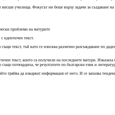
т висши училища. Фокусът ни беше върху задачи за създаване на 
чески проблеми на матурите
с идентичен текст.
и същи текст, тъй като се изисква различно разсъждаване по да
тичен текст, които са получили на последните матури. Изказаха
 също потвърдиха, че резултатите по български език и литератур
ойто трябва да изкарват информация от него. И се запазва тенде