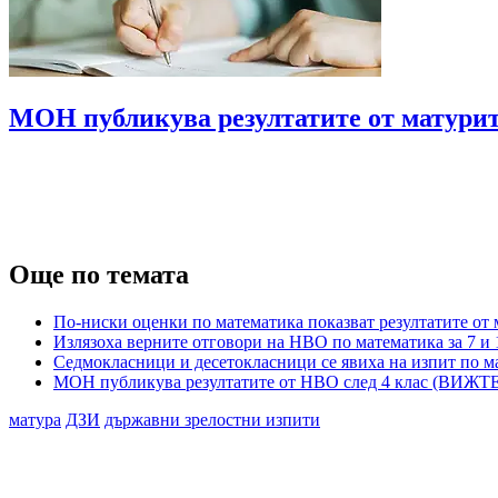
МОН публикува резултатите от матур
Още по темата
По-ниски оценки по математика показват резултатите от 
Излязоха верните отговори на НВО по математика за 7 и 
Седмокласници и десетокласници се явиха на изпит по м
МОН публикува резултатите от НВО след 4 клас (ВИЖТ
матура
ДЗИ
държавни зрелостни изпити