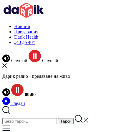
Новини
Предавания
Darik Health
„40 до 40“
Слушай
Слушай
Дарик радио - предаване на живо!
00:00
Гледай