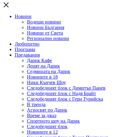
Новини
Водещи новини
Новини България
Новини от Света
Регионални новини
Любопитно
Програма
Предавания
Дарик Кафе
Денят на Дарик
Седмицата на Дарик
Новините в 18
Ники Кънчев Шоу
Следобедният блок с Димитър Панев
Следобедният блок с Надя Брайт
Следобедният блок с Гери Турийска
В тренда
Агросвят по Дарик
Време за джаз
Спортното шоу на Дарик
Следобедният блок
Новините в 12