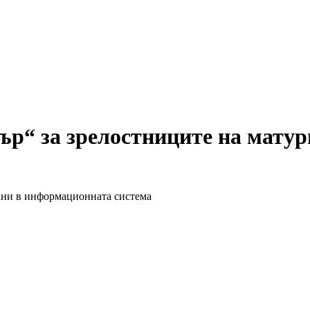
р“ за зрелостниците на матури
вани в информационната система