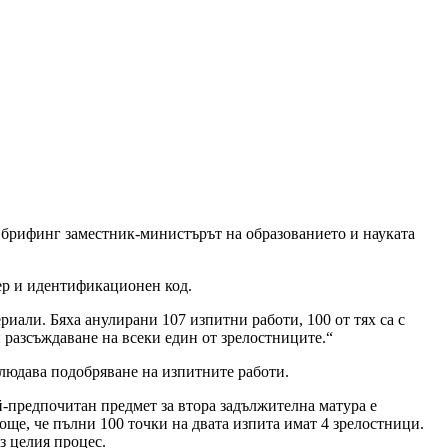
 брифинг заместник-министърът на образованието и науката
ер и идентификационен код.
иали. Бяха анулирани 107 изпитни работи, 100 от тях са с
и разсъждаване на всеки един от зрелостниците.“
аблюдава подобряване на изпитните работи.
й-предпочитан предмет за втора задължителна матура е
още, че пълни 100 точки на двата изпита имат 4 зрелостници.
з целия процес.