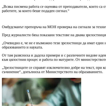
„Всяка писмена работа се оценява от преподаватели, които са о
работите, за които беше подаден сигнал.“
Омбудсманът препоръча на МОН проверка на сигнали за техни
Пред журналисти бяха показани текстове на двама зрелостници 
„Очевидно е, че не е възможно тези зрелостници да имат един 
образованието и науката.
От там разясниха и дадоха примери и с различните видове иден
към цялостния процес и работа по матурите. От министерството
„Зрелостниците се справят изключително добре на текст, при к
съчинение“, допълниха от Министерството на образаванието.