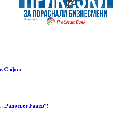
 в София
 „Радосвет Радев“!