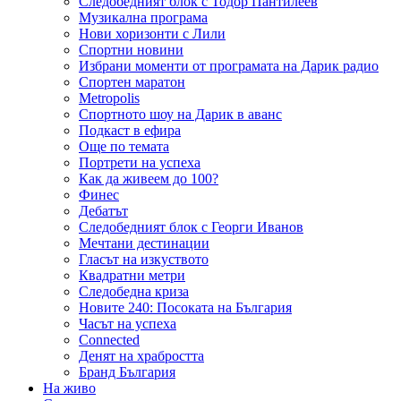
Следобедният блок с Тодор Пантилеев
Музикална програма
Нови хоризонти с Лили
Спортни новини
Избрани моменти от програмата на Дарик радио
Спортен маратон
Metropolis
Спортното шоу на Дарик в аванс
Подкаст в ефира
Още по темата
Портрети на успеха
Как да живеем до 100?
Финес
Дебатът
Следобедният блок с Георги Иванов
Мечтани дестинации
Гласът на изкуството
Квадратни метри
Следобедна криза
Новите 240: Посоката на България
Часът на успеха
Connected
Денят на храбростта
Бранд България
На живо