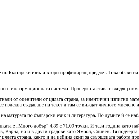
 по Бълтарски език и втори профилиращ предмет. Това обяви на
ани в информационната система. Проверката става с входящ ном
нали от оценители от цялата страна, за идентични изпитни матер
се изисква създаване на текст и там се виждат личното мислене 
а на матурата по български език и литература. По думите ѝ се н
ата е „Много добър“ 4,89 с 71,09 точки. И тази година като на
, Варна, но и в други градове като Ямбол, Сливен. Тя подчерта 
цялата страна, както и на нейния екип за свършената работа пре