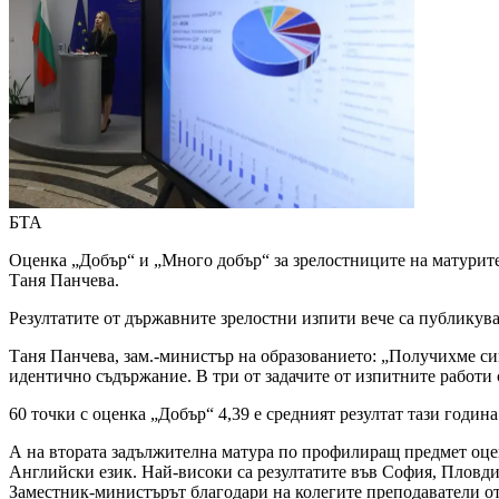
БТА
Оценка „Добър“ и „Много добър“ за зрелостниците на матурите
Таня Панчева.
Резултатите от държавните зрелостни изпити вече са публикув
Таня Панчева, зам.-министър на образованието: „Получихме сиг
идентично съдържание. В три от задачите от изпитните работи 
60 точки с оценка „Добър“ 4,39 е средният резултат тази годин
А на втората задължителна матура по профилиращ предмет оценк
Английски език. Най-високи са резултатите във София, Пловдив
Заместник-министърът благодари на колегите преподаватели от 