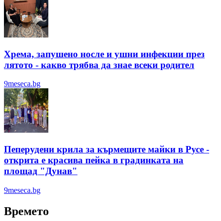
Хрема, запушено носле и ушни инфекции през
лятотo - какво трябва да знае всеки родител
9meseca.bg
Пеперудени крила за кърмещите майки в Русе -
открита е красива пейка в градинката на
площад "Дунав"
9meseca.bg
Времето