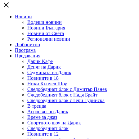
Новини
Водещи новини
Новини България
Новини от Света
Регионални новини
Любопитно
Програма
Предавания
Дарик Кафе
Денят на Дарик
Седмицата на Дарик
Новините в 18
Ники Кънчев Шоу
Следобедният блок с Димитър Панев
Следобедният блок с Надя Брайт
Следобедният блок с Гери Турийска
В тренда
Агросвят по Дарик
Време за джаз
Спортното шоу на Дарик
Следобедният блок
Новините в 12