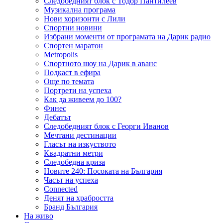
Следобедният блок с Тодор Пантилеев
Музикална програма
Нови хоризонти с Лили
Спортни новини
Избрани моменти от програмата на Дарик радио
Спортен маратон
Metropolis
Спортното шоу на Дарик в аванс
Подкаст в ефира
Още по темата
Портрети на успеха
Как да живеем до 100?
Финес
Дебатът
Следобедният блок с Георги Иванов
Мечтани дестинации
Гласът на изкуството
Квадратни метри
Следобедна криза
Новите 240: Посоката на България
Часът на успеха
Connected
Денят на храбростта
Бранд България
На живо