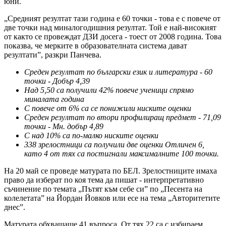
юни.
„Средният резултат тази година е 60 точки - това е с повече от
две точки над миналогодишния резултат. Той е най-високият
от както се провеждат ДЗИ досега - тоест от 2008 година. Това
показва, че мерките в образователната система дават
резултати”, разкри Панчева.
Среден резултат по български език и литература - 60
точки - Добър 4,39
Над 5,50 са получили 42% повече ученици спрямо
миналата година
С повече от 6% са се понижили ниските оценки
Среден резултат по втори профилиращ предмет - 71,09
точки - Мн. добър 4,89
С над 10% са по-малко ниските оценки
338 зрелостници са получили две оценки Отличен 6,
като 4 от тях са постигнали максималните 100 точки.
На 20 май се проведе матурата по БЕЛ. Зрелостниците имаха
право да изберат по коя тема да пишат - интерпретативно
съчинение по темата „Пътят към себе си” по „Песента на
колелетата” на Йордан Йовков или есе на тема „Авторитетите
днес”.
Матурата обхващаше 41 въпроса. От тях 22 са с избираем