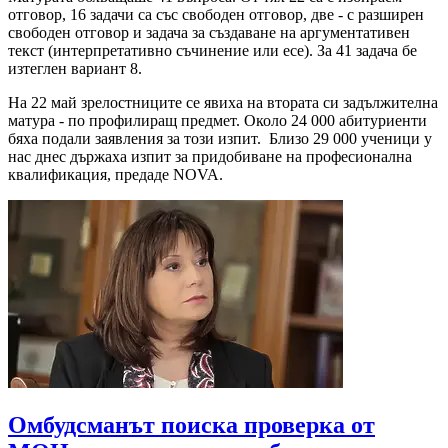
отговор, 16 задачи са със свободен отговор, две - с разширен
свободен отговор и задача за създаване на аргументативен
текст (интерпретативно съчинение или есе). За 41 задача бе
изтеглен вариант 8.
На 22 май зрелостниците се явиха на втората си задължителна
матура - по профилиращ предмет. Около 24 000 абитуриенти
бяха подали заявления за този изпит. Близо 29 000 ученици у
нас днес държаха изпит за придобиване на професионална
квалификация, предаде NOVA.
Омбудсманът поиска проверка от