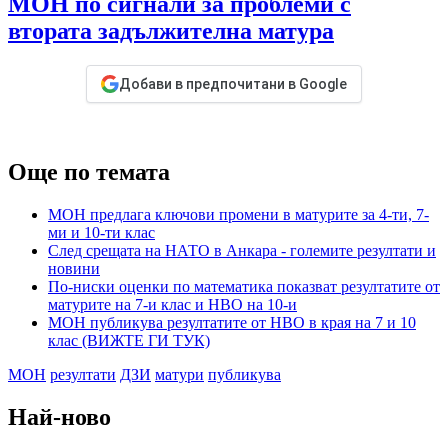
МОН по сигнали за проблеми с
втората задължителна матура
Добави в предпочитани в Google
Още по темата
МОН предлага ключови промени в матурите за 4-ти, 7-
ми и 10-ти клас
След срещата на НАТО в Анкара - големите резултати и
новини
По-ниски оценки по математика показват резултатите от
матурите на 7-и клас и НВО на 10-и
МОН публикува резултатите от НВО в края на 7 и 10
клас (ВИЖТЕ ГИ ТУК)
МОН
резултати
ДЗИ
матури
публикува
Най-ново