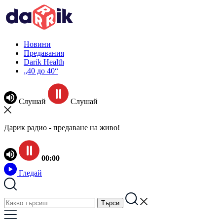
Новини
Предавания
Darik Health
„40 до 40“
Слушай
Слушай
Дарик радио - предаване на живо!
00:00
Гледай