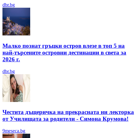
dbr.bg
Малко познат гръцки остров влезе в топ 5 на
най-търсените островни дестинации в света за
2026 г.
dbr.bg
Честита дъщеричка на прекрасната ни лекторка
от Училищата за родители - Симона Крумова!
9meseca.bg