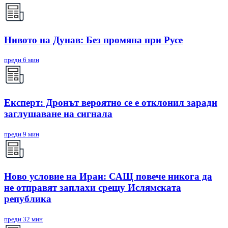
Нивото на Дунав: Без промяна при Русе
преди 6 мин
Експерт: Дронът вероятно се е отклонил заради
заглушаване на сигнала
преди 9 мин
Ново условие на Иран: САЩ повече никога да
не отправят заплахи срещу Ислямската
република
преди 32 мин