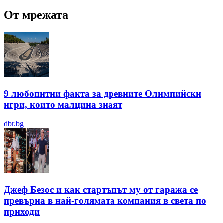
От мрежата
9 любопитни факта за древните Олимпийски
игри, които малцина знаят
dbr.bg
Джеф Безос и как стартъпът му от гаража се
превърна в най-голямата компания в света по
приходи