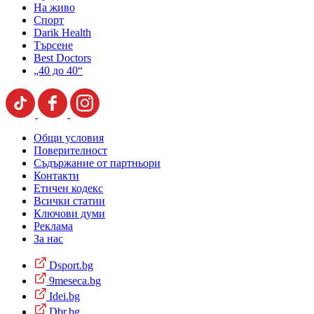
На живо
Спорт
Darik Health
Търсене
Best Doctors
„40 до 40“
Общи условия
Поверителност
Съдържание от партньори
Контакти
Етичен кодекс
Всички статии
Ключови думи
Реклама
За нас
Dsport.bg
9meseca.bg
Idei.bg
Dbr.bg