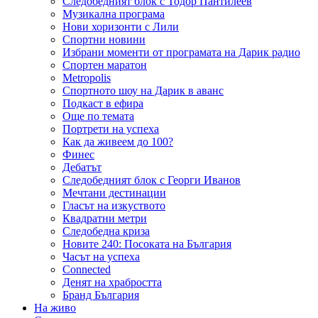
Следобедният блок с Тодор Пантилеев
Музикална програма
Нови хоризонти с Лили
Спортни новини
Избрани моменти от програмата на Дарик радио
Спортен маратон
Metropolis
Спортното шоу на Дарик в аванс
Подкаст в ефира
Още по темата
Портрети на успеха
Как да живеем до 100?
Финес
Дебатът
Следобедният блок с Георги Иванов
Мечтани дестинации
Гласът на изкуството
Квадратни метри
Следобедна криза
Новите 240: Посоката на България
Часът на успеха
Connected
Денят на храбростта
Бранд България
На живо