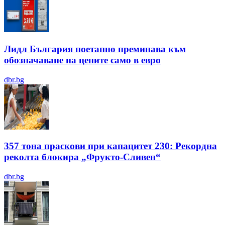
Лидл България поетапно преминава към
обозначаване на цените само в евро
dbr.bg
357 тона праскови при капацитет 230: Рекордна
реколта блокира „Фрукто-Сливен“
dbr.bg