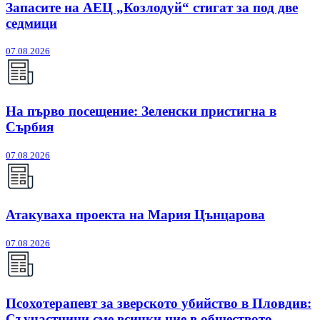
Запасите на АЕЦ „Козлодуй“ стигат за под две
седмици
07.08.2026
На първо посещение: Зеленски пристигна в
Сърбия
07.08.2026
Атакуваха проекта на Мария Цънцарова
07.08.2026
Псохотерапевт за зверското убийство в Пловдив:
Съучастници сме всички ние в обществото