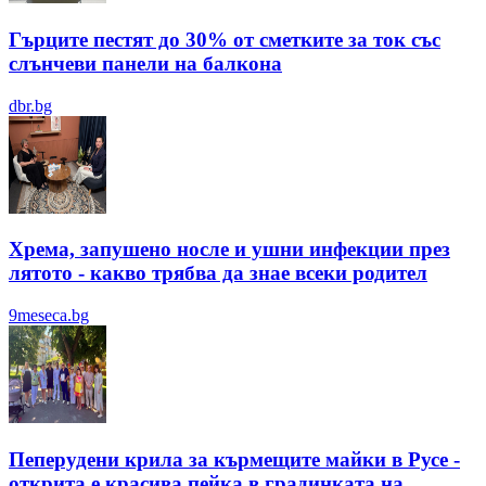
Гърците пестят до 30% от сметките за ток със
слънчеви панели на балкона
dbr.bg
Хрема, запушено носле и ушни инфекции през
лятотo - какво трябва да знае всеки родител
9meseca.bg
Пеперудени крила за кърмещите майки в Русе -
открита е красива пейка в градинката на