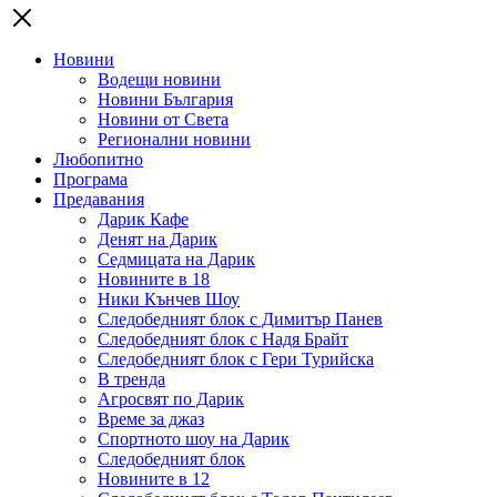
Новини
Водещи новини
Новини България
Новини от Света
Регионални новини
Любопитно
Програма
Предавания
Дарик Кафе
Денят на Дарик
Седмицата на Дарик
Новините в 18
Ники Кънчев Шоу
Следобедният блок с Димитър Панев
Следобедният блок с Надя Брайт
Следобедният блок с Гери Турийска
В тренда
Агросвят по Дарик
Време за джаз
Спортното шоу на Дарик
Следобедният блок
Новините в 12