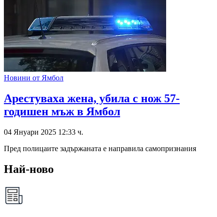
Новини от Ямбол
Арестуваха жена, убила с нож 57-
годишен мъж в Ямбол
04 Януари 2025 12:33 ч.
Пред полицаите задържаната е направила самопризнания
Най-ново