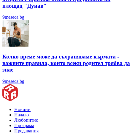
площад "Дунав"
9meseca.bg
Колко време може да съхраняваме кърмата -
важните правила, които всеки родител трябва да
знае
9meseca.bg
Новини
Начало
Любопитно
Програма
Предавания