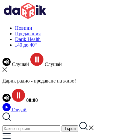
Новини
Предавания
Darik Health
„40 до 40“
Слушай
Слушай
Дарик радио - предаване на живо!
00:00
Гледай