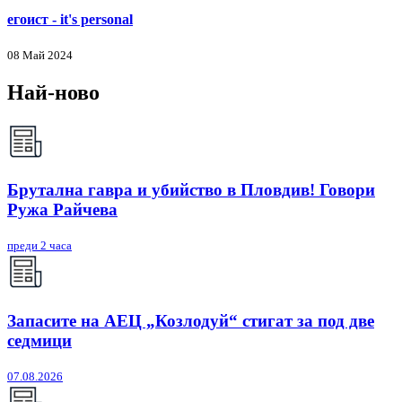
егоист - it's personal
08 Май 2024
Най-ново
Брутална гавра и убийство в Пловдив! Говори
Ружа Райчева
преди 2 часа
Запасите на АЕЦ „Козлодуй“ стигат за под две
седмици
07.08.2026