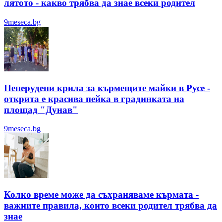
лятотo - какво трябва да знае всеки родител
9meseca.bg
Пеперудени крила за кърмещите майки в Русе -
открита е красива пейка в градинката на
площад "Дунав"
9meseca.bg
Колко време може да съхраняваме кърмата -
важните правила, които всеки родител трябва да
знае