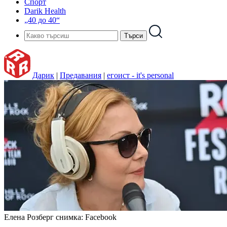
Спорт
Darik Health
„40 до 40“
Дарик
|
Предавания
|
егоист - it's personal
Елена Розберг
снимка: Facebook