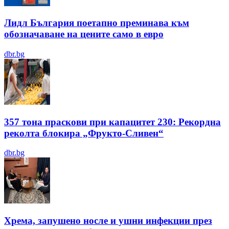
Лидл България поетапно преминава към
обозначаване на цените само в евро
dbr.bg
357 тона праскови при капацитет 230: Рекордна
реколта блокира „Фрукто-Сливен“
dbr.bg
Хрема, запушено носле и ушни инфекции през