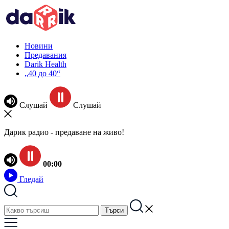
Новини
Предавания
Darik Health
„40 до 40“
Слушай
Слушай
Дарик радио - предаване на живо!
00:00
Гледай