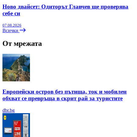
Ново двайсет: Одиторът Главчев ще проверява
себе си
07.08.2026
Всички
От мрежата
Европейски остров без пътища, ток и мобилен
обхват се превръща в скрит рай за туристите
dbr.bg