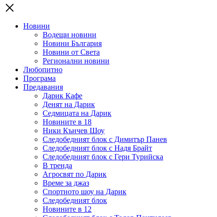
Новини
Водещи новини
Новини България
Новини от Света
Регионални новини
Любопитно
Програма
Предавания
Дарик Кафе
Денят на Дарик
Седмицата на Дарик
Новините в 18
Ники Кънчев Шоу
Следобедният блок с Димитър Панев
Следобедният блок с Надя Брайт
Следобедният блок с Гери Турийска
В тренда
Агросвят по Дарик
Време за джаз
Спортното шоу на Дарик
Следобедният блок
Новините в 12