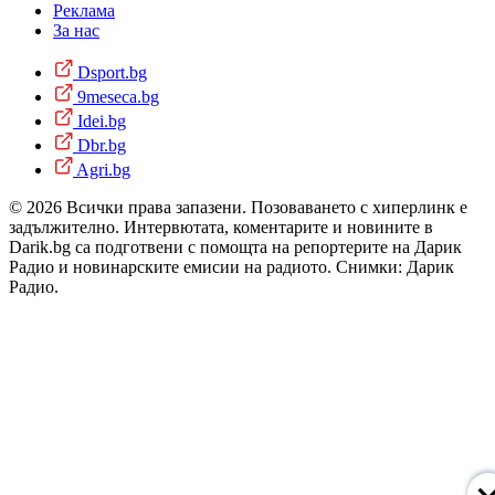
Реклама
За нас
Dsport.bg
9meseca.bg
Idei.bg
Dbr.bg
Agri.bg
© 2026 Всички права запазени. Позоваването с хиперлинк е
задължително. Интервютата, коментарите и новините в
Darik.bg са подготвени с помощта на репортерите на Дарик
Радио и новинарските емисии на радиото. Снимки: Дарик
Радио.