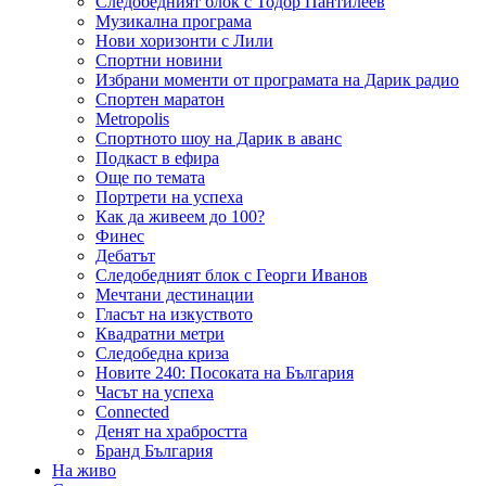
Следобедният блок с Тодор Пантилеев
Музикална програма
Нови хоризонти с Лили
Спортни новини
Избрани моменти от програмата на Дарик радио
Спортен маратон
Metropolis
Спортното шоу на Дарик в аванс
Подкаст в ефира
Още по темата
Портрети на успеха
Как да живеем до 100?
Финес
Дебатът
Следобедният блок с Георги Иванов
Мечтани дестинации
Гласът на изкуството
Квадратни метри
Следобедна криза
Новите 240: Посоката на България
Часът на успеха
Connected
Денят на храбростта
Бранд България
На живо