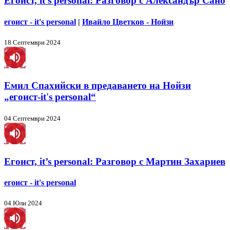
Егоист, it’s personal: Разговор с Александър Сано
егоист - it's personal
|
Ивайло Цветков - Нойзи
18 Септември 2024
Емил Спахийски в предаването на Нойзи
„егоист-it's personal“
04 Септември 2024
Егоист, it’s personal: Разговор с Мартин Захариев
егоист - it's personal
04 Юли 2024