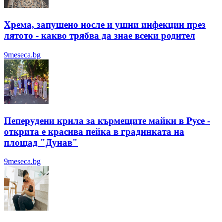
Хрема, запушено носле и ушни инфекции през
лятотo - какво трябва да знае всеки родител
9meseca.bg
Пеперудени крила за кърмещите майки в Русе -
открита е красива пейка в градинката на
площад "Дунав"
9meseca.bg