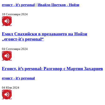
егоист - it's personal
|
Ивайло Цветков - Нойзи
18 Септември 2024
Емил Спахийски в предаването на Нойзи
„егоист-it's personal“
04 Септември 2024
Егоист, it’s personal: Разговор с Мартин Захариев
егоист - it's personal
04 Юли 2024