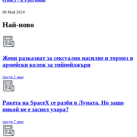
08 Май 2024
Най-ново
Жени разказват за сексуално насилие и тормоз в
армейски колеж за тийнейджъри
преди 1 мин
Ракета на SpaceX се разби в Луната. Но защо
никой не е заснел удара?
преди 7 мин