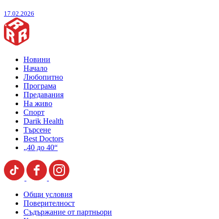
17.02.2026
Новини
Начало
Любопитно
Програма
Предавания
На живо
Спорт
Darik Health
Търсене
Best Doctors
„40 до 40“
Общи условия
Поверителност
Съдържание от партньори