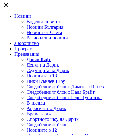
Новини
Водещи новини
Новини България
Новини от Света
Регионални новини
Любопитно
Програма
Предавания
Дарик Кафе
Денят на Дарик
Седмицата на Дарик
Новините в 18
Ники Кънчев Шоу
Следобедният блок с Димитър Панев
Следобедният блок с Надя Брайт
Следобедният блок с Гери Турийска
В тренда
Агросвят по Дарик
Време за джаз
Спортното шоу на Дарик
Следобедният блок
Новините в 12