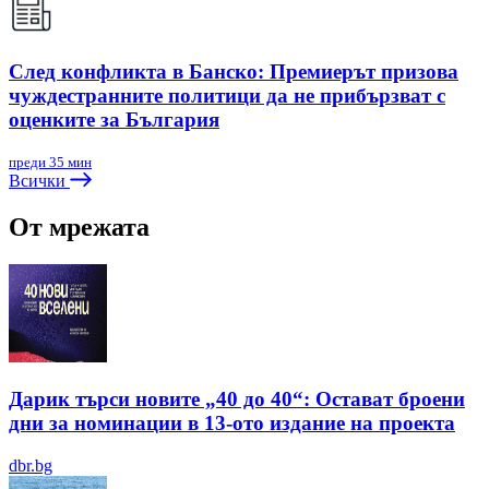
След конфликта в Банско: Премиерът призова
чуждестранните политици да не прибързват с
оценките за България
преди 35 мин
Всички
От мрежата
Дарик търси новите „40 до 40“: Остават броени
дни за номинации в 13-ото издание на проекта
dbr.bg