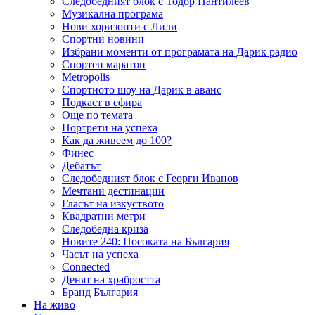
Следобедният блок с Тодор Пантилеев
Музикална програма
Нови хоризонти с Лили
Спортни новини
Избрани моменти от програмата на Дарик радио
Спортен маратон
Metropolis
Спортното шоу на Дарик в аванс
Подкаст в ефира
Още по темата
Портрети на успеха
Как да живеем до 100?
Финес
Дебатът
Следобедният блок с Георги Иванов
Мечтани дестинации
Гласът на изкуството
Квадратни метри
Следобедна криза
Новите 240: Посоката на България
Часът на успеха
Connected
Денят на храбростта
Бранд България
На живо