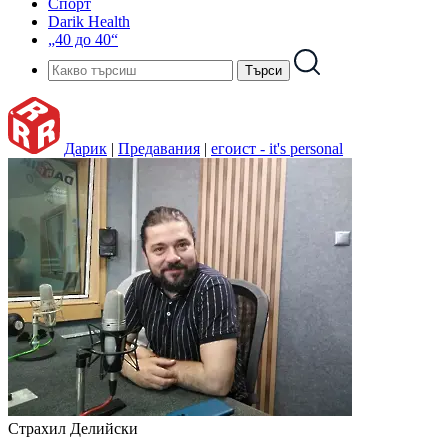
Спорт
Darik Health
„40 до 40“
Дарик
|
Предавания
|
егоист - it's personal
Страхил Делийски