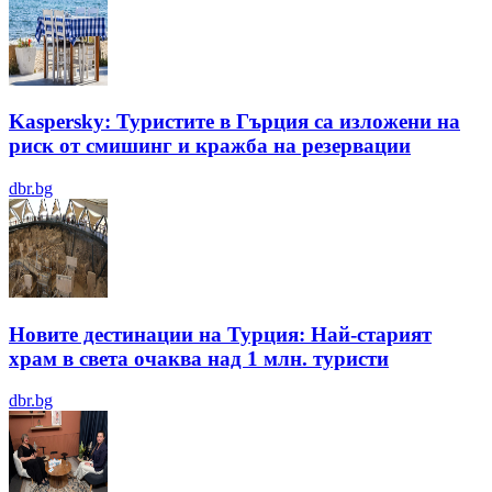
Kaspersky: Туристите в Гърция са изложени на
риск от смишинг и кражба на резервации
dbr.bg
Новите дестинации на Турция: Най-старият
храм в света очаква над 1 млн. туристи
dbr.bg