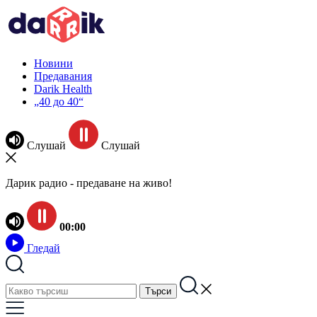
Новини
Предавания
Darik Health
„40 до 40“
Слушай
Слушай
Дарик радио - предаване на живо!
00:00
Гледай