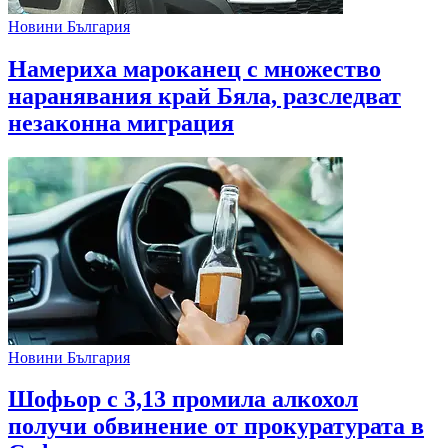
Новини България
Намериха мароканец с множество
наранявания край Бяла, разследват
незаконна миграция
Новини България
Шофьор с 3,13 промила алкохол
получи обвинение от прокуратурата в