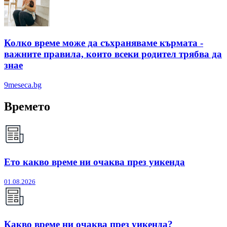
Колко време може да съхраняваме кърмата -
важните правила, които всеки родител трябва да
знае
9meseca.bg
Времето
Ето какво време ни очаква през уикенда
01.08.2026
Какво време ни очаква през уикенда?