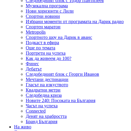
Следобедният блок с Тодор Пантилеев
Музикална програма
Нови хоризонти с Лили
Спортни новини
Избрани моменти от програмата на Дарик радио
Спортен маратон
Metropolis
Спортното шоу на Дарик в аванс
Подкаст в ефира
Още по темата
Портрети на успеха
Как да живеем до 100?
Финес
Дебатът
Следобедният блок с Георги Иванов
Мечтани дестинации
Гласът на изкуството
Квадратни метри
Следобедна криза
Новите 240: Посоката на България
Часът на успеха
Connected
Денят на храбростта
Бранд България
На живо