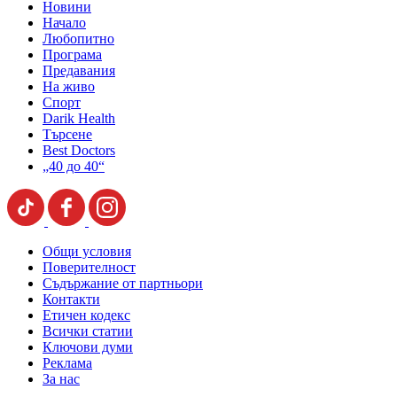
Новини
Начало
Любопитно
Програма
Предавания
На живо
Спорт
Darik Health
Търсене
Best Doctors
„40 до 40“
Общи условия
Поверителност
Съдържание от партньори
Контакти
Етичен кодекс
Всички статии
Ключови думи
Реклама
За нас