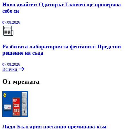
Ново двайсет: Одиторът Главчев ще проверява
себе си
07.08.2026
Разбитата лаборатория за фентанил: Предстои
решение на съда
07.08.2026
Всички
От мрежата
Лидл България поетапно преминава към