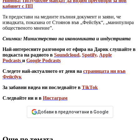
Нинова: Получихме мандат да водим преговори за нов
кабинет с ПП
Тя предостави на медиите пълния документ и заяви, че
извадката, показана от Стоянов във „Фейсбук“, „манипулира
общественото мнение”.
Снимки: Министерство на икономиката и индустрията
Най-интересните разговори от ефира на Дарик слушайте в
подкаста на радиото в
Soundcloud
,
Spotify
,
Apple
Podcasts
и
Google Podcasts
Следете най-актуалното от деня на
страницата ни във
Фейсбук
За забавни видеа ни последвайте в
TikTok
Следвайте ни и в
Инстаграм
Добави в предпочитани в Google
Още по темата