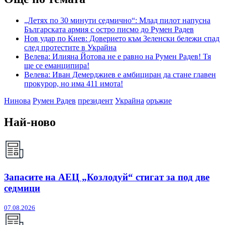
„Летях по 30 минути седмично“: Млад пилот напусна
Българската армия с остро писмо до Румен Радев
Нов удар по Киев: Доверието към Зеленски бележи спад
след протестите в Украйна
Велева: Илияна Йотова не е равно на Румен Радев! Тя
ще се еманципира!
Велева: Иван Демерджиев е амбициран да стане главен
прокурор, но има 411 имота!
Нинова
Румен Радев
президент
Украйна
оръжие
Най-ново
Запасите на АЕЦ „Козлодуй“ стигат за под две
седмици
07.08.2026