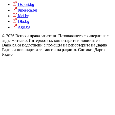
Dsport.bg
9meseca.bg
Idei.bg
Dbr.bg
Agri.bg
© 2026 Всички права запазени. Позоваването с хиперлинк е
задължително. Интервютата, коментарите и новините в
Darik.bg са подготвени с помощта на репортерите на Дарик
Радио и новинарските емисии на радиото. Снимки: Дарик
Радио.