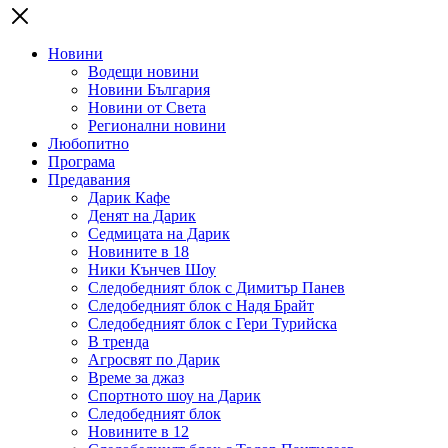
Новини
Водещи новини
Новини България
Новини от Света
Регионални новини
Любопитно
Програма
Предавания
Дарик Кафе
Денят на Дарик
Седмицата на Дарик
Новините в 18
Ники Кънчев Шоу
Следобедният блок с Димитър Панев
Следобедният блок с Надя Брайт
Следобедният блок с Гери Турийска
В тренда
Агросвят по Дарик
Време за джаз
Спортното шоу на Дарик
Следобедният блок
Новините в 12