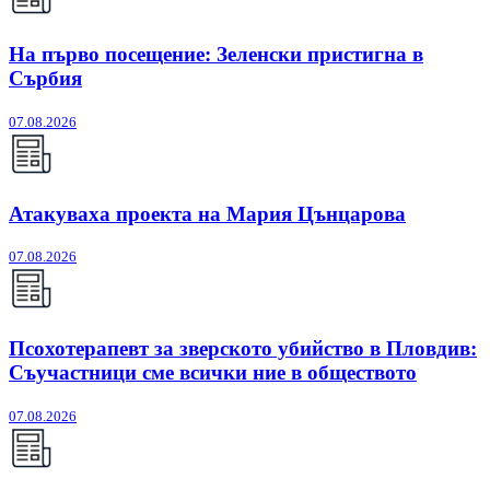
На първо посещение: Зеленски пристигна в
Сърбия
07.08.2026
Атакуваха проекта на Мария Цънцарова
07.08.2026
Псохотерапевт за зверското убийство в Пловдив:
Съучастници сме всички ние в обществото
07.08.2026