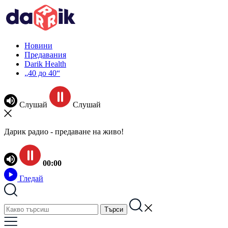
Новини
Предавания
Darik Health
„40 до 40“
Слушай
Слушай
Дарик радио - предаване на живо!
00:00
Гледай