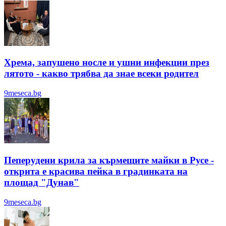
Хрема, запушено носле и ушни инфекции през
лятотo - какво трябва да знае всеки родител
9meseca.bg
Пеперудени крила за кърмещите майки в Русе -
открита е красива пейка в градинката на
площад "Дунав"
9meseca.bg