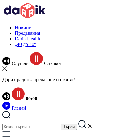
Новини
Предавания
Darik Health
„40 до 40“
Слушай
Слушай
Дарик радио - предаване на живо!
00:00
Гледай