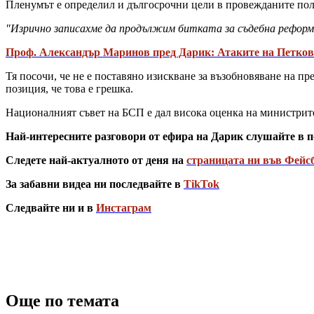
Пленумът е определил и дългосрочни цели в провежданите поли
"Изрично записахме да продължим битката за съдебна реформа
Проф. Александър Маринов пред Дарик: Атаките на Петков
Тя посочи, че не е поставяно изискване за възобновяване на пр
позиция, че това е грешка.
Националният съвет на БСП е дал висока оценка на министрите
Най-интересните разговори от ефира на Дарик слушайте в п
Следете най-актуалното от деня на
страницата ни във Фейс
За забавни видеа ни последвайте в
TikTok
Следвайте ни и в
Инстаграм
Още по темата