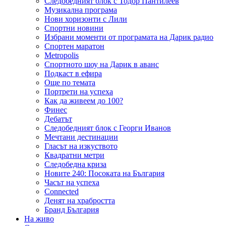
Следобедният блок с Тодор Пантилеев
Музикална програма
Нови хоризонти с Лили
Спортни новини
Избрани моменти от програмата на Дарик радио
Спортен маратон
Metropolis
Спортното шоу на Дарик в аванс
Подкаст в ефира
Още по темата
Портрети на успеха
Как да живеем до 100?
Финес
Дебатът
Следобедният блок с Георги Иванов
Мечтани дестинации
Гласът на изкуството
Квадратни метри
Следобедна криза
Новите 240: Посоката на България
Часът на успеха
Connected
Денят на храбростта
Бранд България
На живо