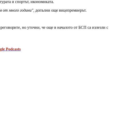
турата и спортът, икономиката.
м от много години",
допълни още вицепремиерът.
реговорите, но уточни, че още в началото от БСП са излезли с
gle Podcasts