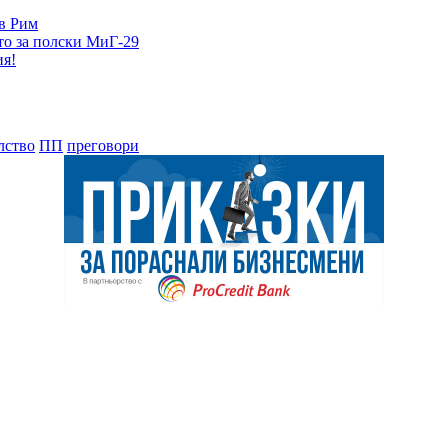
 в Рим
то за полски МиГ-29
ия!
лство
ПП
преговори