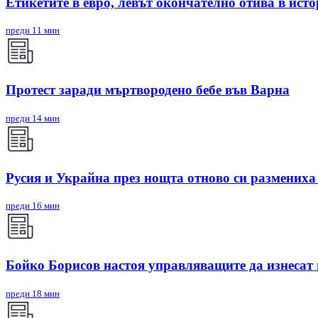
Етикетите в евро, левът окончателно отива в ист
преди 11 мин
Протест заради мъртвородено бебе във Варна
преди 14 мин
Русия и Украйна през нощта отново си размениха
преди 16 мин
Бойко Борисов настоя управляващите да изнесат
преди 18 мин