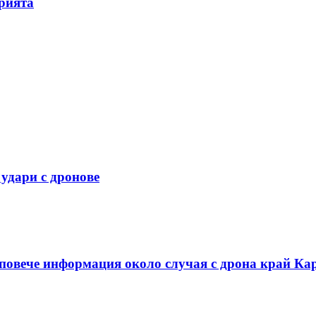
орията
 удари с дронове
 повече информация около случая с дрона край Ка