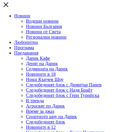
Новини
Водещи новини
Новини България
Новини от Света
Регионални новини
Любопитно
Програма
Предавания
Дарик Кафе
Денят на Дарик
Седмицата на Дарик
Новините в 18
Ники Кънчев Шоу
Следобедният блок с Димитър Панев
Следобедният блок с Надя Брайт
Следобедният блок с Гери Турийска
В тренда
Агросвят по Дарик
Време за джаз
Спортното шоу на Дарик
Следобедният блок
Новините в 12