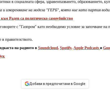
тики в социалната сфера, здравеопазването, образованието, кул
 и изкореняване на модела "ГЕРБ", която ние като партия води
 към Радев са политическо самоубийство
еговорите с "Газпром" като необходимо условие за започване на п
 в правителството.
одкаста на радиото в
Soundcloud
,
Spotify
,
Apple Podcasts
и
Goo
бук
Добави в предпочитани в Google