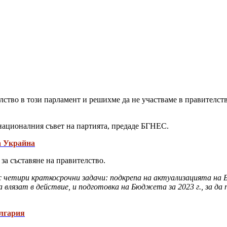
лство в този парламент и решихме да не участваме в правителст
националния съвет на партията, предаде БГНЕС.
а Украйна
за съставяне на правителство.
с четири краткосрочни задачи: подкрепа на актуализацията на 
влязат в действие, и подготовка на Бюджета за 2023 г., за да
ългария