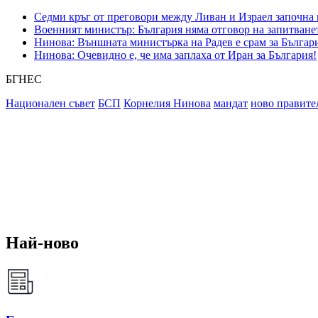
Седми кръг от преговори между Ливан и Израел започна
Военният министър: България няма отговор на запитване
Нинова: Външната министърка на Радев е срам за Българ
Нинова: Очевидно е, че има заплаха от Иран за България!
БГНЕС
Национален съвет
БСП
Корнелия Нинова
мандат
ново правите
Най-ново