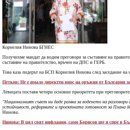
Корнелия Нинова
БГНЕС
Получихме мандат да водим преговори за съставяне на правите
съставяне на правителство, връчен на ДПС и ГЕРБ.
Това каза лидерът на БСП Корнелия Нинова след заседание на 
Петков: Не е имало директен внос на оръжия от България з
Левицата поставя четири основни приоритета при преговорите 
"Националният съвет ни даде рамка за воденето на разговори 
устойчивост, реформите и проектната готовност за Плана да 
Нинова.
Нинова: В цял свят инфлация, само Борисов ще я спре в Б