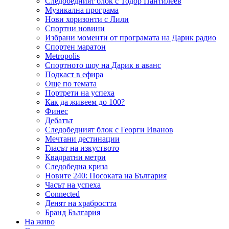
Следобедният блок с Тодор Пантилеев
Музикална програма
Нови хоризонти с Лили
Спортни новини
Избрани моменти от програмата на Дарик радио
Спортен маратон
Metropolis
Спортното шоу на Дарик в аванс
Подкаст в ефира
Още по темата
Портрети на успеха
Как да живеем до 100?
Финес
Дебатът
Следобедният блок с Георги Иванов
Мечтани дестинации
Гласът на изкуството
Квадратни метри
Следобедна криза
Новите 240: Посоката на България
Часът на успеха
Connected
Денят на храбростта
Бранд България
На живо