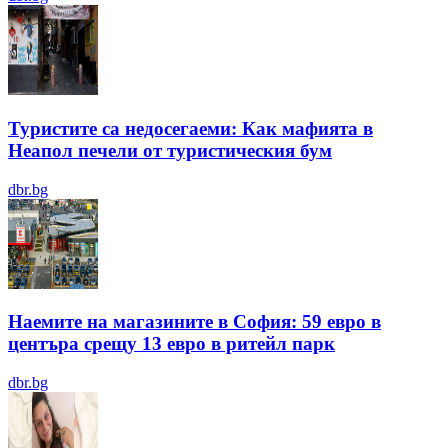
Туристите са недосегаеми: Как мафията в
Неапол печели от туристическия бум
dbr.bg
Наемите на магазините в София: 59 евро в
центъра срещу 13 евро в ритейл парк
dbr.bg