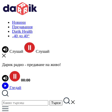
Новини
Предавания
Darik Health
„40 до 40“
Слушай
Слушай
Дарик радио - предаване на живо!
00:00
Гледай