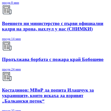
преди 8 мин
Военното ни министерство с първи официални
кадри на дрона, нахлул у нас (СНИМКИ)
преди 14 мин
Продължава борбата с пожара край Бобошево
преди 24 мин
Костадинов: МВнР да попита Илашчук за
украинците, които искаха да взривят
„Балкански поток“
преди 35 мин