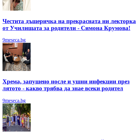
Честита дъщеричка на прекрасната ни лекторка
от Училищата за родители - Симона Крумова!
9meseca.bg
Хрема, запушено носле и ушни инфекции през
лятотo - какво трябва да знае всеки родител
9meseca.bg