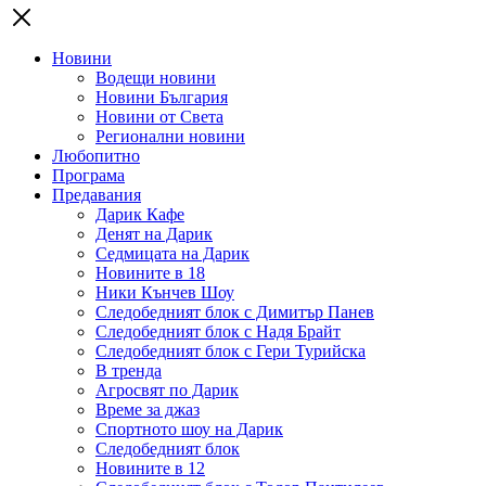
Новини
Водещи новини
Новини България
Новини от Света
Регионални новини
Любопитно
Програма
Предавания
Дарик Кафе
Денят на Дарик
Седмицата на Дарик
Новините в 18
Ники Кънчев Шоу
Следобедният блок с Димитър Панев
Следобедният блок с Надя Брайт
Следобедният блок с Гери Турийска
В тренда
Агросвят по Дарик
Време за джаз
Спортното шоу на Дарик
Следобедният блок
Новините в 12