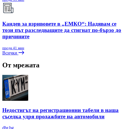
Кандев за взривовете в „ЕМКО“: Надявам се
този път разследващите да стигнат по-бързо до
причините
преди 41 мин
Всички
От мрежата
Недостигът на регистрационни табели в наша
съседка удря продажбите на автомобили
dbr.bg