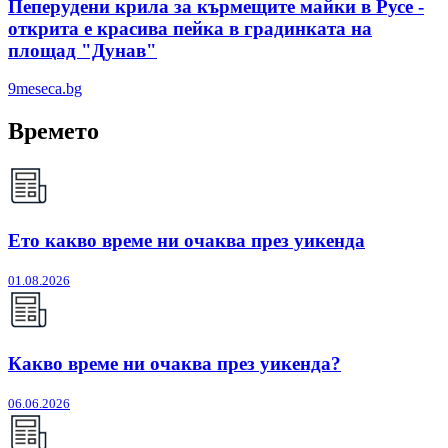
Пеперудени крила за кърмещите майки в Русе -
открита е красива пейка в градинката на
площад "Дунав"
9meseca.bg
Времето
Ето какво време ни очаква през уикенда
01.08.2026
Какво време ни очаква през уикенда?
06.06.2026