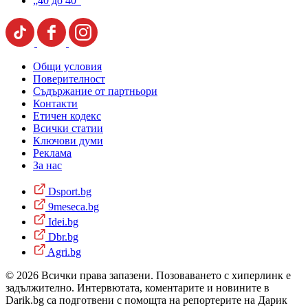
„40 до 40“
Общи условия
Поверителност
Съдържание от партньори
Контакти
Етичен кодекс
Всички статии
Ключови думи
Реклама
За нас
Dsport.bg
9meseca.bg
Idei.bg
Dbr.bg
Agri.bg
© 2026 Всички права запазени. Позоваването с хиперлинк е
задължително. Интервютата, коментарите и новините в
Darik.bg са подготвени с помощта на репортерите на Дарик