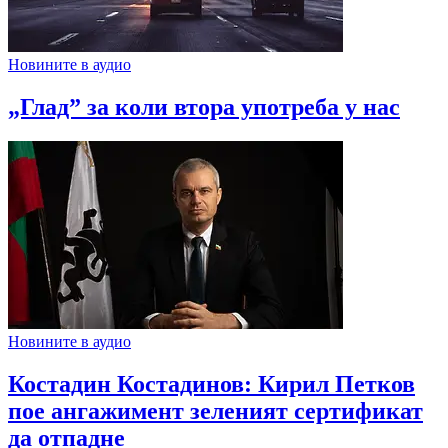
Новините в аудио
„Глад” за коли втора употреба у нас
Новините в аудио
Костадин Костадинов: Кирил Петков
пое ангажимент зеленият сертификат
да отпадне