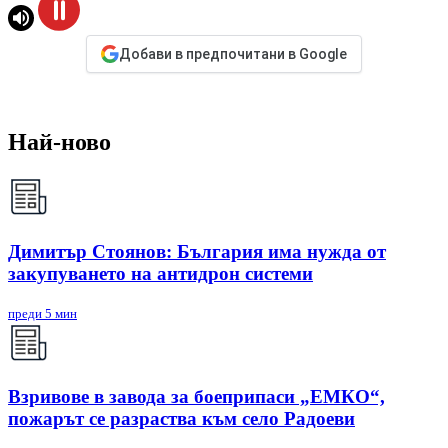
Добави в предпочитани в Google
Най-ново
Димитър Стоянов: България има нужда от
закупуването на антидрон системи
преди 5 мин
Взривове в завода за боеприпаси „ЕМКО“,
пожарът се разраства към село Радоеви