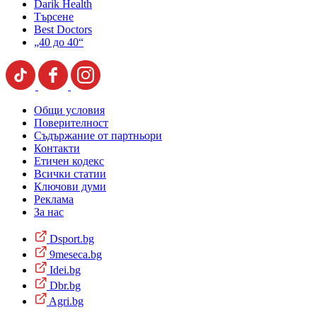
Darik Health
Търсене
Best Doctors
„40 до 40“
Общи условия
Поверителност
Съдържание от партньори
Контакти
Етичен кодекс
Всички статии
Ключови думи
Реклама
За нас
Dsport.bg
9meseca.bg
Idei.bg
Dbr.bg
Agri.bg