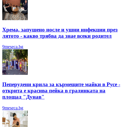
Хрема, запушено носле и ушни инфекции през
лятотo - какво трябва да знае всеки родител
9meseca.bg
Пеперудени крила за кърмещите майки в Русе -
открита е красива пейка в градинката на
площад "Дунав"
9meseca.bg