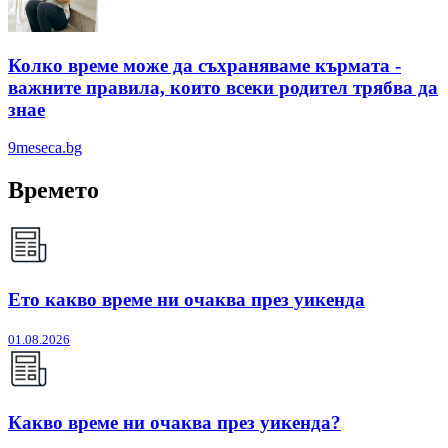
Колко време може да съхраняваме кърмата -
важните правила, които всеки родител трябва да
знае
9meseca.bg
Времето
Ето какво време ни очаква през уикенда
01.08.2026
Какво време ни очаква през уикенда?