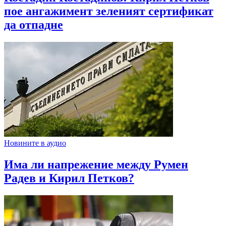
пое ангажимент зеленият сертификат
да отпадне
Новините в аудио
Има ли напрежение между Румен
Радев и Кирил Петков?