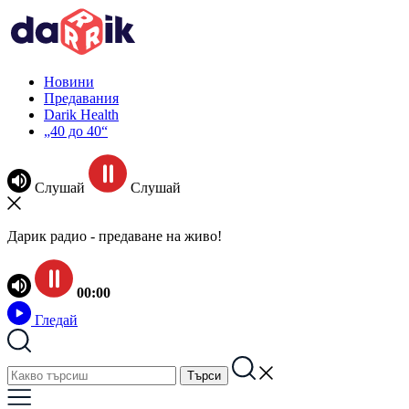
Новини
Предавания
Darik Health
„40 до 40“
Слушай
Слушай
Дарик радио - предаване на живо!
00:00
Гледай