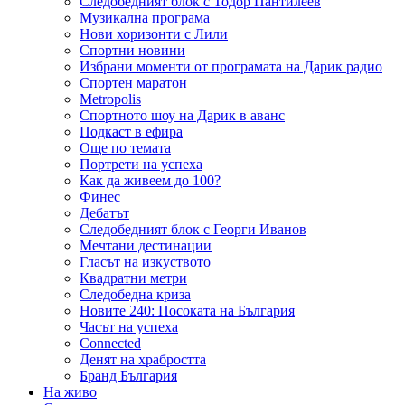
Следобедният блок с Тодор Пантилеев
Музикална програма
Нови хоризонти с Лили
Спортни новини
Избрани моменти от програмата на Дарик радио
Спортен маратон
Metropolis
Спортното шоу на Дарик в аванс
Подкаст в ефира
Още по темата
Портрети на успеха
Как да живеем до 100?
Финес
Дебатът
Следобедният блок с Георги Иванов
Мечтани дестинации
Гласът на изкуството
Квадратни метри
Следобедна криза
Новите 240: Посоката на България
Часът на успеха
Connected
Денят на храбростта
Бранд България
На живо