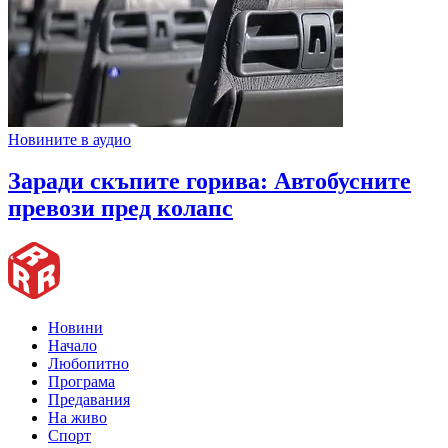
Новините в аудио
Заради скъпите горива: Автобусните
превози пред колапс
Новини
Начало
Любопитно
Програма
Предавания
На живо
Спорт