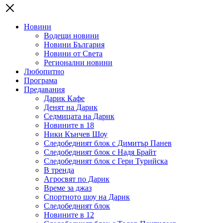
Новини
Водещи новини
Новини България
Новини от Света
Регионални новини
Любопитно
Програма
Предавания
Дарик Кафе
Денят на Дарик
Седмицата на Дарик
Новините в 18
Ники Кънчев Шоу
Следобедният блок с Димитър Панев
Следобедният блок с Надя Брайт
Следобедният блок с Гери Турийска
В тренда
Агросвят по Дарик
Време за джаз
Спортното шоу на Дарик
Следобедният блок
Новините в 12