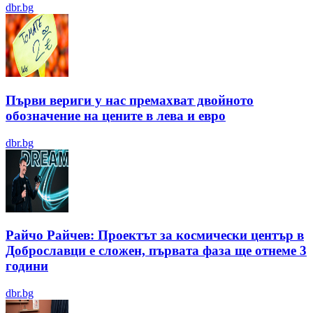
dbr.bg
Първи вериги у нас премахват двойното
обозначение на цените в лева и евро
dbr.bg
Райчо Райчев: Проектът за космически център в
Доброславци е сложен, първата фаза ще отнеме 3
години
dbr.bg