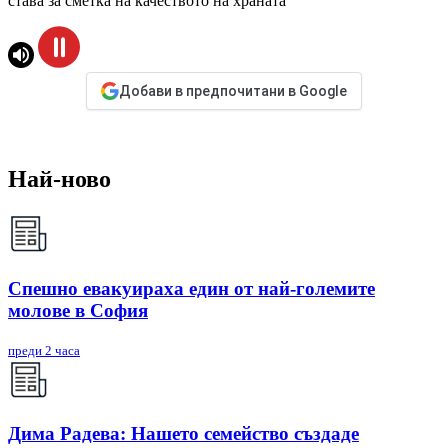
става за сметка на качеството на храната
Добави в предпочитани в Google
Най-ново
Спешно евакуираха един от най-големите
молове в София
преди 2 часа
Дима Радева: Нашето семейство създаде