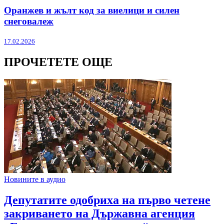
Оранжев и жълт код за виелици и силен
снеговалеж
17.02.2026
ПРОЧЕТЕТЕ ОЩЕ
Новините в аудио
Депутатите одобриха на първо четене
закриването на Държавна агенция