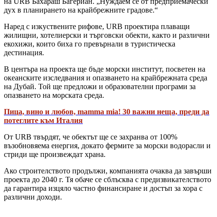
на URB Бахараш Багериан. „Нуждаем се от предприемачески
дух в планирането на крайбрежните градове.“
Наред с изкуствените рифове, URB проектира плаващи
жилищни, хотелиерски и търговски обекти, както и различни
екохижи, които биха го превърнали в туристическа
дестинация.
В центъра на проекта ще бъде морски институт, посветен на
океанските изследвания и опазването на крайбрежната среда
на Дубай. Той ще предложи и образователни програми за
опазването на морската среда.
Пица, вино и любов, mamma mia! 30 важни неща, преди да
потеглите към Италия
От URB твърдят, че обектът ще се захранва от 100%
възобновяема енергия, докато фермите за морски водорасли и
стриди ще произвеждат храна.
Ако строителството продължи, компанията очаква да завърши
проекта до 2040 г. Тя обаче се сблъсква с предизвикателството
да гарантира изцяло частно финансиране и достъп за хора с
различни доходи.