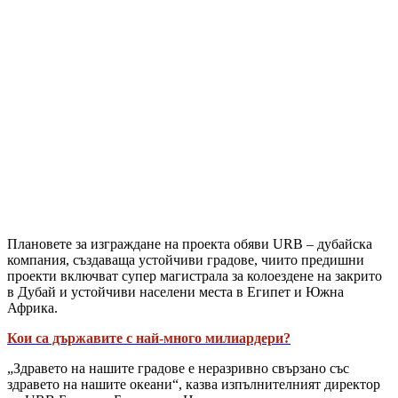
Плановете за изграждане на проекта обяви URB – дубайска
компания, създаваща устойчиви градове, чиито предишни
проекти включват супер магистрала за колоездене на закрито
в Дубай и устойчиви населени места в Египет и Южна
Африка.
Кои са държавите с най-много милиардери?
„Здравето на нашите градове е неразривно свързано със
здравето на нашите океани“, казва изпълнителният директор