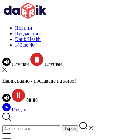
Новини
Предавания
Darik Health
„40 до 40“
Слушай
Слушай
Дарик радио - предаване на живо!
00:00
Гледай