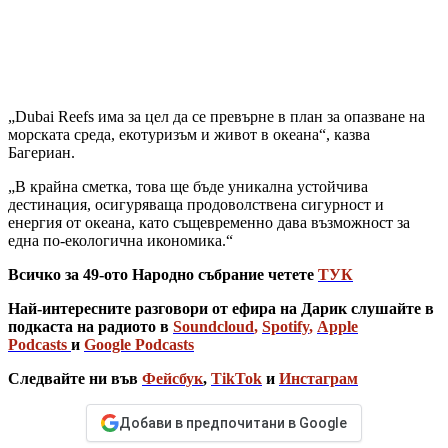
„Dubai Reefs има за цел да се превърне в план за опазване на
морската среда, екотуризъм и живот в океана“, казва
Багериан.
„В крайна сметка, това ще бъде уникална устойчива
дестинация, осигуряваща продоволствена сигурност и
енергия от океана, като същевременно дава възможност за
една по-екологична икономика.“
Всичко за 49-ото Народно събрание четете
ТУК
Най-интересните разговори от ефира на Дарик слушайте в
подкаста на радиото в
Soundcloud
,
Spotify
,
Apple
Podcasts
и
Google Podcasts
Следвайте ни във
Фейсбук
,
TikTok
и
Инстаграм
Добави в предпочитани в Google