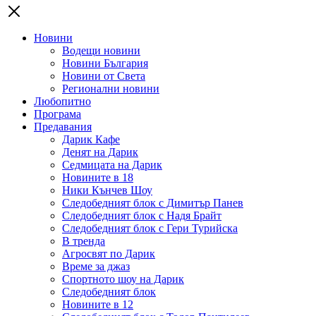
Новини
Водещи новини
Новини България
Новини от Света
Регионални новини
Любопитно
Програма
Предавания
Дарик Кафе
Денят на Дарик
Седмицата на Дарик
Новините в 18
Ники Кънчев Шоу
Следобедният блок с Димитър Панев
Следобедният блок с Надя Брайт
Следобедният блок с Гери Турийска
В тренда
Агросвят по Дарик
Време за джаз
Спортното шоу на Дарик
Следобедният блок
Новините в 12