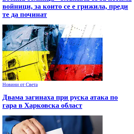
войници, за които се е грижила, преди
те да починат
Новини от Света
Двама загинаха при руска атака по
гара в Харковска област