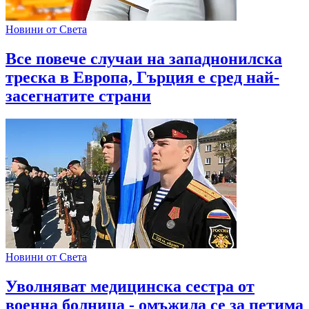
Новини от Света
Все повече случаи на западнонилска
треска в Европа, Гърция е сред най-
засегнатите страни
Новини от Света
Уволняват медицинска сестра от
военна болница - омъжила се за петима