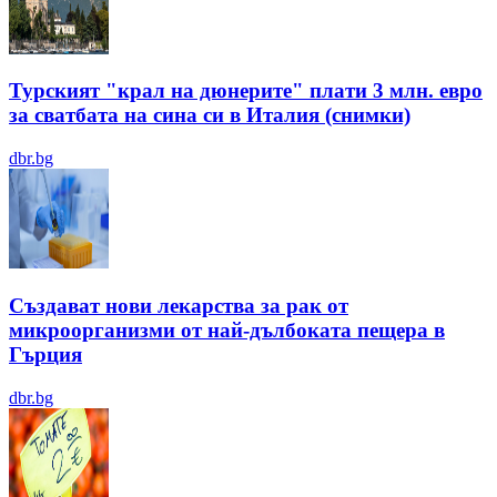
Турският "крал на дюнерите" плати 3 млн. евро
за сватбата на сина си в Италия (снимки)
dbr.bg
Създават нови лекарства за рак от
микроорганизми от най-дълбоката пещера в
Гърция
dbr.bg