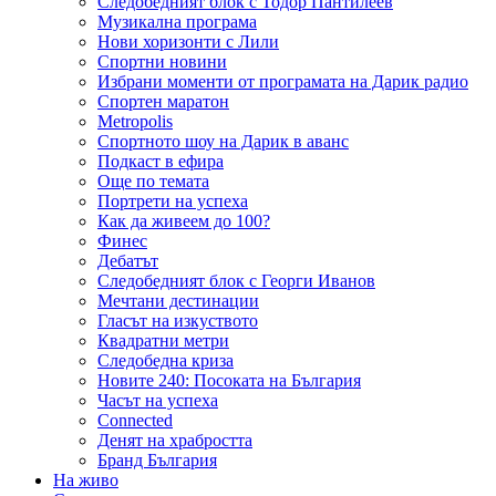
Следобедният блок с Тодор Пантилеев
Музикална програма
Нови хоризонти с Лили
Спортни новини
Избрани моменти от програмата на Дарик радио
Спортен маратон
Metropolis
Спортното шоу на Дарик в аванс
Подкаст в ефира
Още по темата
Портрети на успеха
Как да живеем до 100?
Финес
Дебатът
Следобедният блок с Георги Иванов
Мечтани дестинации
Гласът на изкуството
Квадратни метри
Следобедна криза
Новите 240: Посоката на България
Часът на успеха
Connected
Денят на храбростта
Бранд България
На живо