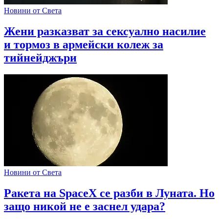
Новини от Света
Жени разказват за сексуално насилие
и тормоз в армейски колеж за
тийнейджъри
Новини от Света
Ракета на SpaceX се разби в Луната. Но
защо никой не е заснел удара?