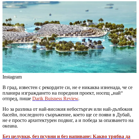
Instagram
В град, известен с рекордите си, не е никаква изненада, че се
планира изграждането на поредния проект, носещ „най“
отпред, пише
Darik Buisness Review
.
Но за разлика от най-високия небостъргач или най-дълбокия
басейн, последното съоръжение, което ще се появи в Дубай,
не е просто архитектурен подвиг, а и победа за опазването на
океана.
Без целувки, без псувни и без напиване: Какво трябва да