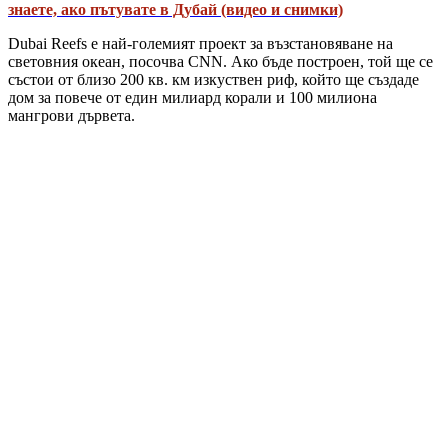
знаете, ако пътувате в Дубай (видео и снимки)
Dubai Reefs е най-големият проект за възстановяване на
световния океан, посочва CNN. Ако бъде построен, той ще се
състои от близо 200 кв. км изкуствен риф, който ще създаде
дом за повече от един милиард корали и 100 милиона
мангрови дървета.