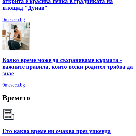
открита е красива пейка в градинката на
площад "Дунав"
9meseca.bg
Колко време може да съхраняваме кърмата -
важните правила, които всеки родител трябва да
знае
9meseca.bg
Времето
Ето какво време ни очаква през уикенда